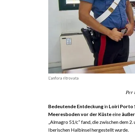
CALCIO
CALCIO REGIONALE
BASKET
VOLLEY
MOTORI
TENNIS
ALTRI SPORT
CULTURA
L'anfora ritrovata
SPETTACOLI
Per 
GOSSIP
Bedeutende Entdeckung
in
Loiri Porto
Meeresboden vor der Küste
eine
äußer
SARDI NEL MONDO
„Almagro 51/c“ fand, die zwischen dem 2. u
NOTIZIE
Iberischen Halbinsel hergestellt wurde.