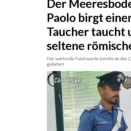
Der Meeresbode
Paolo birgt eine
CRONACA
ITALIA
Taucher taucht 
MONDO
seltene römisc
POLITICA
Der wertvolle Fund wurde bereits an das
ECONOMIA
geliefert
SERVIZI ALLE IMPRESE
LAVORO
BANDI
SPORT IN SARDEGNA
SPORT
RISULTATI E CLASSIFICHE