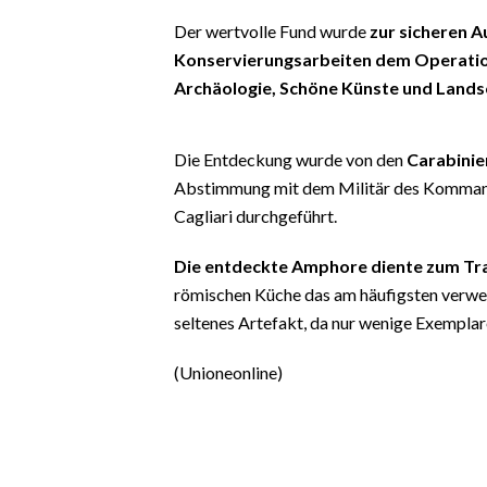
EVENTI
Der wertvolle Fund wurde
zur sicheren 
Konservierungsarbeiten dem Operati
#CARAUNIONE
Archäologie, Schöne Künste und Lands
INSULARITÀ
Die Entdeckung wurde von den
Carabinie
FOTO
Abstimmung mit dem Militär des Kommand
Cagliari durchgeführt.
VIDEO
Die entdeckte Amphore diente zum T
INFO AZIENDE
römischen Küche das am häufigsten verwend
ABBONATI
seltenes Artefakt, da nur wenige Exemplar
ANNUNCI
(Unioneonline)
NECROLOGI
PUBBLICITÀ
SPIAGGE
STORE