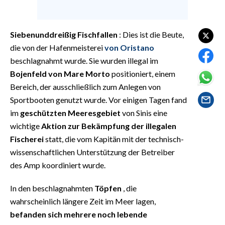
EVENTI
#CARAUNIONE
Siebenunddreißig Fischfallen
: Dies ist die Beute,
die von der Hafenmeisterei
von Oristano
INSULARITÀ
beschlagnahmt wurde. Sie wurden illegal im
Bojenfeld von Mare Morto
positioniert, einem
FOTO
Bereich, der ausschließlich zum Anlegen von
Sportbooten genutzt wurde. Vor einigen Tagen fand
VIDEO
im
geschützten Meeresgebiet
von Sinis eine
wichtige
Aktion zur Bekämpfung der illegalen
INFO AZIENDE
Fischerei
statt, die vom Kapitän mit der technisch-
ABBONATI
wissenschaftlichen Unterstützung der Betreiber
ANNUNCI
des Amp koordiniert wurde.
NECROLOGI
In den beschlagnahmten
Töpfen
, die
PUBBLICITÀ
wahrscheinlich längere Zeit im Meer lagen,
SPIAGGE
befanden sich mehrere noch lebende
STORE