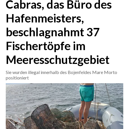
Cabras, das Büro des
CRONACA
Hafenmeisters,
ITALIA
beschlagnahmt 37
MONDO
Fischertöpfe im
POLITICA
Meeresschutzgebiet
ECONOMIA
Sie wurden illegal innerhalb des Bojenfeldes Mare Morto
SERVIZI ALLE IMPRESE
positioniert
LAVORO
BANDI
SPORT IN SARDEGNA
SPORT
RISULTATI E CLASSIFICHE