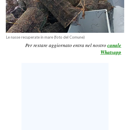
CALCIO
CALCIO REGIONALE
BASKET
VOLLEY
Le nasse recuperate in mare (foto del Comune)
MOTORI
Per restare aggiornato entra nel nostro
canale
TENNIS
Whatsapp
ALTRI SPORT
CULTURA
SPETTACOLI
GOSSIP
SARDI NEL MONDO
NOTIZIE