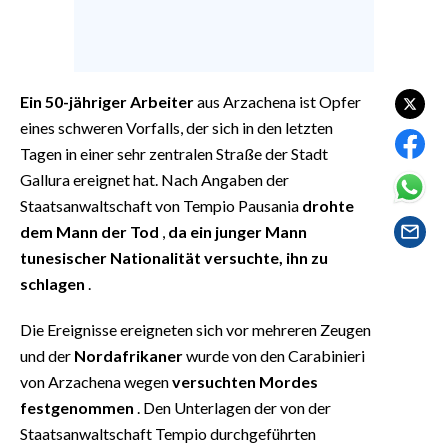
EVENTI
#CARAUNIONE
Ein 50-jähriger Arbeiter
aus Arzachena ist Opfer
INSULARITÀ
eines schweren Vorfalls, der sich in den letzten
Tagen in einer sehr zentralen Straße der Stadt
FOTO
Gallura ereignet hat. Nach Angaben der
VIDEO
Staatsanwaltschaft von Tempio Pausania
drohte
dem Mann der Tod
,
da ein junger Mann
INFO AZIENDE
tunesischer Nationalität versuchte, ihn zu
ABBONATI
schlagen
.
ANNUNCI
Die Ereignisse ereigneten sich vor mehreren Zeugen
NECROLOGI
und der
Nordafrikaner
wurde von den Carabinieri
PUBBLICITÀ
von Arzachena wegen
versuchten Mordes
SPIAGGE
festgenommen
. Den Unterlagen der von der
Staatsanwaltschaft Tempio durchgeführten
STORE