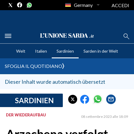
Germany
ACCEDI
CRONACA SARDEGNA
Welt
Italien
Sardinien
Sarden in der Welt
CAGLIARI
PROVINCIA DI CAGLIARI
SFOGLIA IL QUOTIDIANO
SULCIS IGLESIENTE
MEDIO CAMPIDANO
Dieser Inhalt wurde automatisch übersetzt
ORISTANO E PROVINCIA
SASSARI E PROVINCIA
SARDINIEN
GALLURA
DER WIEDERAUFBAU
NUORO E PROVINCIA
08 settembre 2023 alle 18:09
OGLIASTRA
AGENDA