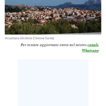
CALCIO
CALCIO REGIONALE
BASKET
VOLLEY
MOTORI
Arzachena (Archivio L'Unione Sarda)
TENNIS
Per restare aggiornato entra nel nostro
canale
ALTRI SPORT
Whatsapp
CULTURA
SPETTACOLI
GOSSIP
SARDI NEL MONDO
NOTIZIE