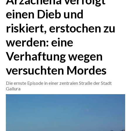
Arzachena verfolgt
einen Dieb und
CRONACA
ITALIA
riskiert, erstochen zu
MONDO
werden: eine
POLITICA
Verhaftung wegen
ECONOMIA
versuchten Mordes
SERVIZI ALLE IMPRESE
Die ernste Episode in einer zentralen Straße der Stadt
LAVORO
Gallura
BANDI
SPORT IN SARDEGNA
SPORT
RISULTATI E CLASSIFICHE