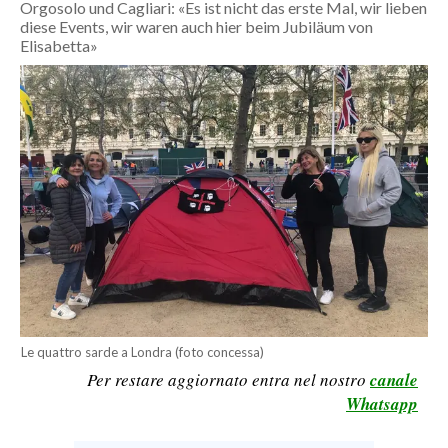
Orgosolo und Cagliari: «Es ist nicht das erste Mal, wir lieben
CALCIO
diese Events, wir waren auch hier beim Jubiläum von
Elisabetta»
CALCIO REGIONALE
BASKET
VOLLEY
MOTORI
TENNIS
ALTRI SPORT
CULTURA
SPETTACOLI
GOSSIP
Le quattro sarde a Londra (foto concessa)
Per restare aggiornato entra nel nostro
canale
SARDI NEL MONDO
Whatsapp
NOTIZIE