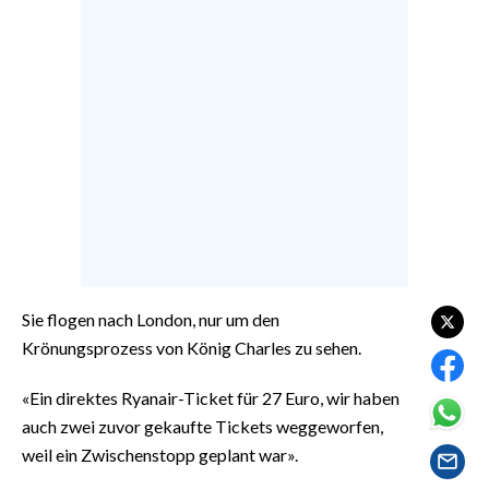
EVENTI
#CARAUNIONE
INSULARITÀ
FOTO
VIDEO
INFO AZIENDE
ABBONATI
Sie flogen nach London, nur um den
ANNUNCI
Krönungsprozess von König Charles zu sehen.
NECROLOGI
«Ein direktes Ryanair-Ticket für 27 Euro, wir haben
PUBBLICITÀ
auch zwei zuvor gekaufte Tickets weggeworfen,
SPIAGGE
weil ein Zwischenstopp geplant war».
STORE