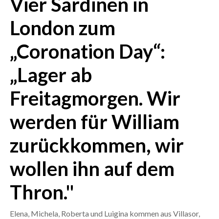
Vier Sardinen in
London zum
CRONACA
ITALIA
„Coronation Day“:
MONDO
„Lager ab
POLITICA
Freitagmorgen. Wir
ECONOMIA
werden für William
SERVIZI ALLE IMPRESE
zurückkommen, wir
LAVORO
BANDI
wollen ihn auf dem
SPORT IN SARDEGNA
Thron."
SPORT
Elena, Michela, Roberta und Luigina kommen aus Villasor,
RISULTATI E CLASSIFICHE