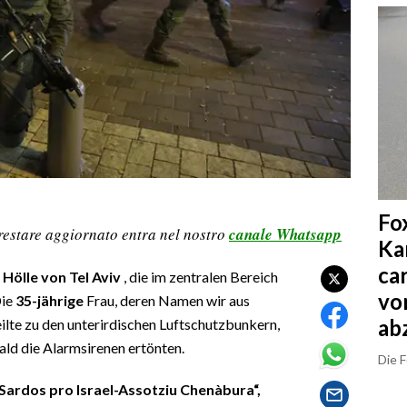
Fo
restare aggiornato entra nel nostro
canale Whatsapp
Ka
ca
r Hölle von Tel Aviv
, die im zentralen Bereich
vo
Die
35-jährige
Frau, deren Namen wir aus
ab
eilte zu den unterirdischen Luftschutzbunkern,
ald die Alarmsirenen ertönten.
Die 
Sardos pro Israel-Assotziu Chenàbura“,