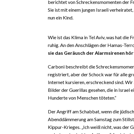
berichtet von Schreckensmomenten der Frau
EVENTI
Sie ist mit einem jungen Israeli verheirate
nun ein Kind.
#CARAUNIONE
INSULARITÀ
Wie ist das Klima in Tel Aviv, was hat die 
ruhig. An den Anschlägen der Hamas-Terrori
FOTO
sie das Geräusch der Alarmsirenen hörte
VIDEO
Carboni beschreibt die Schreckensmoment
registriert, aber der Schock war für alle g
INFO AZIENDE
Internet kursieren, erschreckend sind. Wir
ABBONATI
Bilder der Guerillas gesehen, die in Israe
ANNUNCI
Hunderte von Menschen töteten.“
NECROLOGI
Der Angriff am Schabbat, wenn die jüdisc
PUBBLICITÀ
Abenddämmerung am Samstag zum Stillsta
SPIAGGE
Kippur-Krieges. „Ich weiß nicht, was der G
STORE