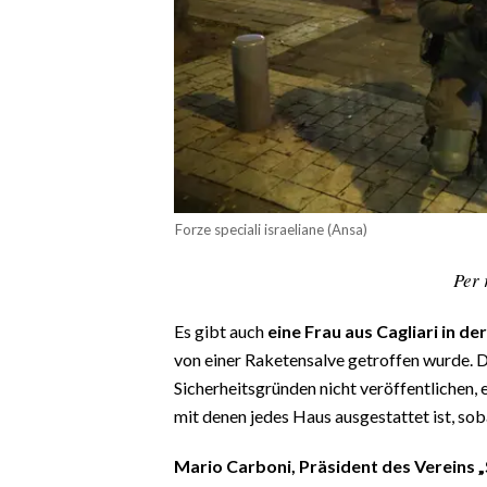
CALCIO
CALCIO REGIONALE
BASKET
VOLLEY
MOTORI
TENNIS
ALTRI SPORT
Forze speciali israeliane (Ansa)
CULTURA
Per 
SPETTACOLI
Es gibt auch
eine Frau aus Cagliari in de
von einer Raketensalve getroffen wurde. 
GOSSIP
Sicherheitsgründen nicht veröffentlichen, 
mit denen jedes Haus ausgestattet ist, sob
SARDI NEL MONDO
Mario Carboni, Präsident des Vereins „
NOTIZIE