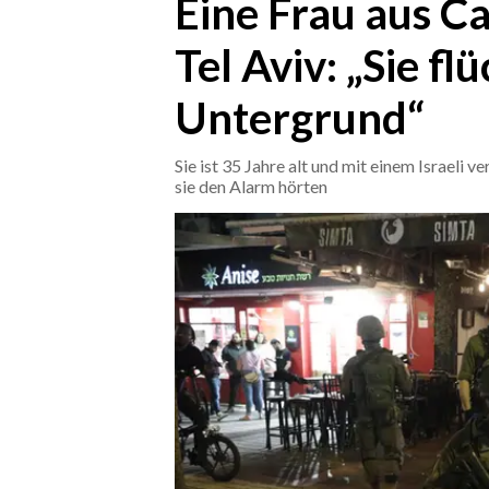
Eine Frau aus Ca
Tel Aviv: „Sie fl
CRONACA
ITALIA
Untergrund“
MONDO
Sie ist 35 Jahre alt und mit einem Israeli v
POLITICA
sie den Alarm hörten
ECONOMIA
SERVIZI ALLE IMPRESE
LAVORO
BANDI
SPORT IN SARDEGNA
SPORT
RISULTATI E CLASSIFICHE