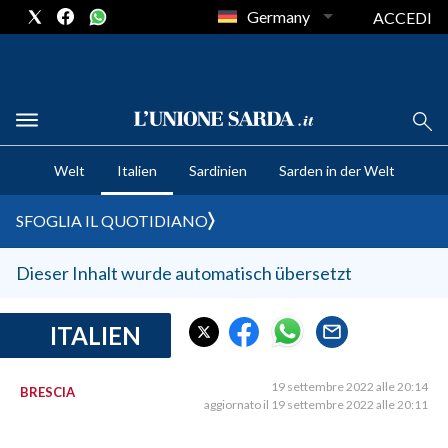
Germany
ACCEDI
CRONACA SARDEGNA
Welt
Italien
Sardinien
Sarden in der Welt
CAGLIARI
PROVINCIA DI CAGLIARI
SFOGLIA IL QUOTIDIANO
SULCIS IGLESIENTE
MEDIO CAMPIDANO
Dieser Inhalt wurde automatisch übersetzt
ORISTANO E PROVINCIA
SASSARI E PROVINCIA
ITALIEN
GALLURA
NUORO E PROVINCIA
19 settembre 2022 alle 20:14
BRESCIA
aggiornato il 19 settembre 2022 alle 20:11
OGLIASTRA
AGENDA