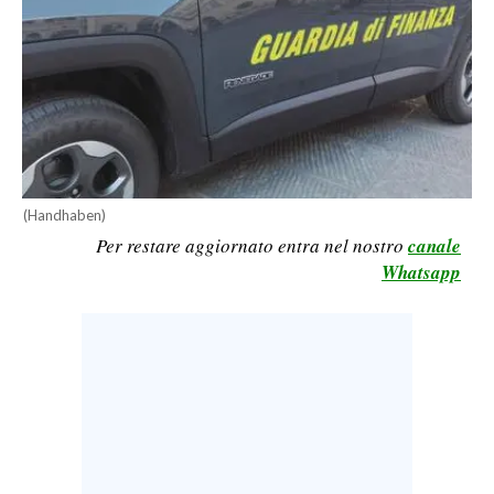
CALCIO
CALCIO REGIONALE
BASKET
VOLLEY
MOTORI
TENNIS
(Handhaben)
ALTRI SPORT
Per restare aggiornato entra nel nostro
canale
Whatsapp
CULTURA
SPETTACOLI
GOSSIP
SARDI NEL MONDO
NOTIZIE