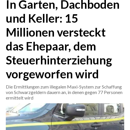
In Garten, Dachboden
CRONACA
und Keller: 15
ITALIA
Millionen versteckt
MONDO
das Ehepaar, dem
POLITICA
Steuerhinterziehung
ECONOMIA
vorgeworfen wird
SERVIZI ALLE IMPRESE
LAVORO
Die Ermittlungen zum illegalen Maxi-System zur Schaffung
BANDI
von Schwarzgeldern dauern an, in denen gegen 77 Personen
ermittelt wird
SPORT IN SARDEGNA
SPORT
RISULTATI E CLASSIFICHE