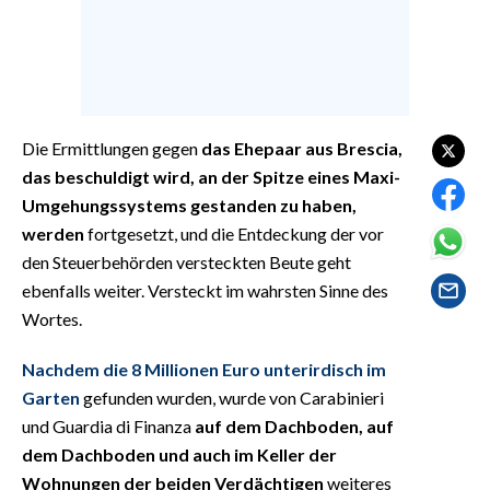
EVENTI
#CARAUNIONE
INSULARITÀ
Die Ermittlungen gegen
das Ehepaar aus Brescia,
FOTO
das beschuldigt wird, an der Spitze eines Maxi-
Umgehungssystems gestanden zu haben,
VIDEO
werden
fortgesetzt, und die Entdeckung der vor
den Steuerbehörden versteckten Beute geht
INFO AZIENDE
ebenfalls weiter. Versteckt im wahrsten Sinne des
ABBONATI
Wortes.
ANNUNCI
Nachdem die 8 Millionen Euro unterirdisch im
NECROLOGI
Garten
gefunden wurden, wurde von Carabinieri
PUBBLICITÀ
und Guardia di Finanza
auf dem Dachboden, auf
SPIAGGE
dem Dachboden und auch im Keller der
STORE
Wohnungen der beiden Verdächtigen
weiteres