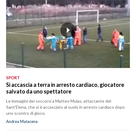
MEDIO CAMPIDANO
ORISTANO E PROVINCIA
SASSARI E PROVINCIA
GALLURA
NUORO E PROVINCIA
OGLIASTRA
AGENDA
CRONACA
SPORT
ITALIA
Si accascia a terra in arresto cardiaco, giocatore
salvato da uno spettatore
MONDO
Le immagini dei soccorsi a Matteo Mulas, attaccante del
POLITICA
Sant'Elena, che si è accasciato al suolo in arresto cardiaco dopo
uno scontro di gioco.
ECONOMIA
Andrea Matacena
SERVIZI ALLE IMPRESE