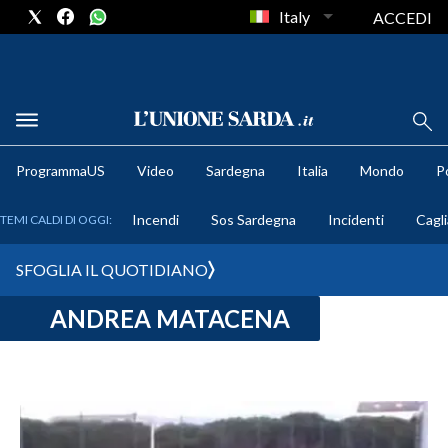
Italy
ACCEDI
METEO
ProgrammaUS
Video
Sardegna
Italia
Mondo
Po
COMUNI AL VOTO
Incendi
Sos Sardegna
Incidenti
Cagli
TEMI CALDI DI OGGI:
VIDEO
SFOGLIA IL QUOTIDIANO
FOTO
ANDREA MATACENA
CRONACA SARDEGNA
CAGLIARI
PROVINCIA DI CAGLIARI
SULCIS IGLESIENTE