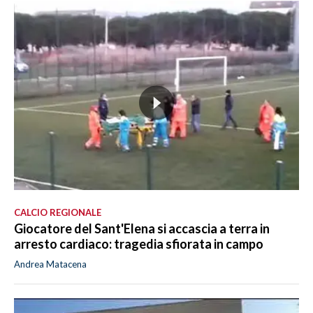
LAVORO
BANDI
SPORT IN SARDEGNA
SPORT
RISULTATI E CLASSIFICHE
CALCIO
CALCIO REGIONALE
BASKET
CALCIO REGIONALE
VOLLEY
Giocatore del Sant'Elena si accascia a terra in
MOTORI
arresto cardiaco: tragedia sfiorata in campo
TENNIS
Andrea Matacena
ALTRI SPORT
CULTURA