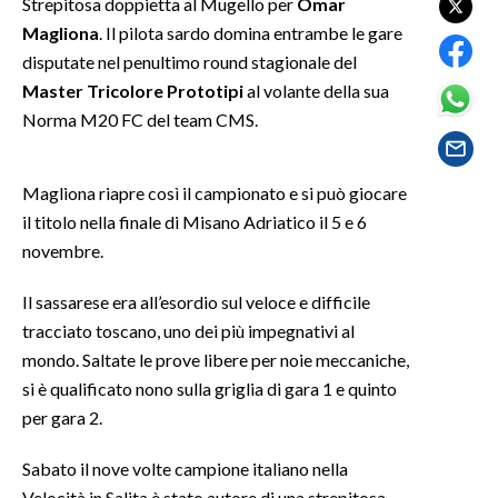
Strepitosa doppietta al Mugello per
Omar
Magliona
. Il pilota sardo domina entrambe le gare
SPETTACOLI
disputate nel penultimo round stagionale del
Master Tricolore Prototipi
al volante della sua
GOSSIP
Norma M20 FC del team CMS.
SALUTE
Magliona riapre così il campionato e si può giocare
SARDEGNA TURISMO
il titolo nella finale di Misano Adriatico il 5 e 6
novembre.
SARDI NEL MONDO
NOTIZIE
Il sassarese era all’esordio sul veloce e difficile
tracciato toscano, uno dei più impegnativi al
EVENTI
mondo. Saltate le prove libere per noie meccaniche,
#CARAUNIONE
si è qualificato nono sulla griglia di gara 1 e quinto
per gara 2.
3 MINUTI CON
Sabato il nove volte campione italiano nella
INSULARITÀ
Velocità in Salita è stato autore di una strepitosa