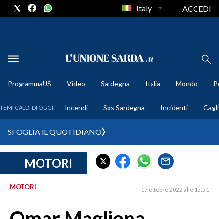
Italy
ACCEDI
METEO
ProgrammaUS
Video
Sardegna
Italia
Mondo
Po
COMUNI AL VOTO
Incendi
Sos Sardegna
Incidenti
Cagli
TEMI CALDI DI OGGI:
VIDEO
SFOGLIA IL QUOTIDIANO
FOTO
MOTORI
CRONACA SARDEGNA
CAGLIARI
MOTORI
17 ottobre 2022 alle 15:51
PROVINCIA DI CAGLIARI
SULCIS IGLESIENTE
Omar Magliona,