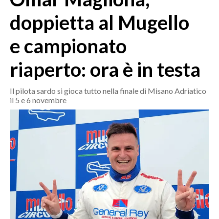
MEDIO CAMPIDANO
doppietta al Mugello
ORISTANO E PROVINCIA
SASSARI E PROVINCIA
e campionato
GALLURA
riaperto: ora è in testa
NUORO E PROVINCIA
OGLIASTRA
Il pilota sardo si gioca tutto nella finale di Misano Adriatico
AGENDA
il 5 e 6 novembre
CRONACA
ITALIA
MONDO
POLITICA
ECONOMIA
SERVIZI ALLE IMPRESE