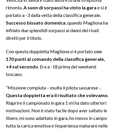
rimonta.
A suon di sorpassi ha vinto la gara
e si è
INFO AZIENDE
portato a -3 dalla vetta della classifica generale.
ABBONATI
Successo bissato domenica
, quando Magliona ha
infilato due splendidi sorpassi ai danni dei rivali
ANNUNCI
diretti per il titolo.
NECROLOGI
PUBBLICITÀ
Con questa doppietta Magliona si è portato
con
SPIAGGE
170 punti al comando della classifica generale,
STORE
+4 sul secondo
. Era a -18 prima del weekend
toscano.
“Missione compiuta – esulta il pilota sassarese -.
Questa doppietta era il risultato che volevamo
.
Riaprire il campionato in gara 1 mi ha dato ulteriori
motivazioni. Non è stato facile dopo aver saltato le
libere, mi sono adattato in gara, ho messo in campo
tutta la carica emotiva e l’esperienza maturare nelle