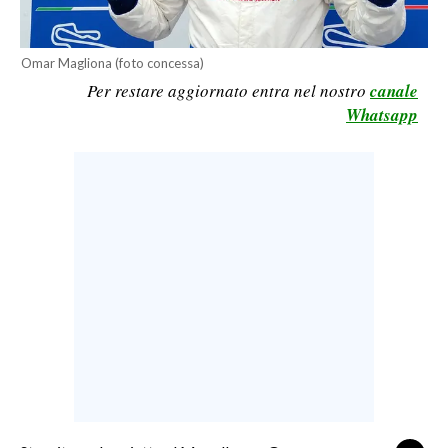
LAVORO
BANDI
Omar Magliona (foto concessa)
Per restare aggiornato entra nel nostro
canale
SPORT IN SARDEGNA
Whatsapp
SPORT
RISULTATI E CLASSIFICHE
CALCIO
CALCIO REGIONALE
BASKET
VOLLEY
MOTORI
TENNIS
ALTRI SPORT
CULTURA