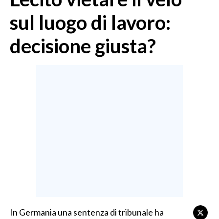
MEDIO CAMPIDANO
sul luogo di lavoro:
ORISTANO E PROVINCIA
SASSARI E PROVINCIA
decisione giusta?
GALLURA
NUORO E PROVINCIA
OGLIASTRA
AGENDA
CRONACA
ITALIA
MONDO
POLITICA
ECONOMIA
In Germania una sentenza di tribunale ha
SERVIZI ALLE IMPRESE