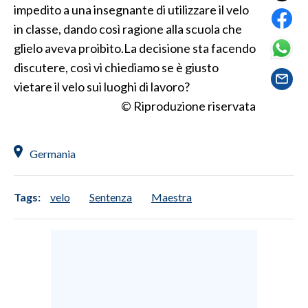
impedito a una insegnante di utilizzare il velo
LAVORO
in classe, dando così ragione alla scuola che
BANDI
glielo aveva proibito.La decisione sta facendo
discutere, così vi chiediamo se è giusto
SPORT IN SARDEGNA
vietare il velo sui luoghi di lavoro?
© Riproduzione riservata
SPORT
RISULTATI E CLASSIFICHE
CALCIO
Germania
CALCIO REGIONALE
BASKET
Tags:
velo
Sentenza
Maestra
VOLLEY
MOTORI
TENNIS
ALTRI SPORT
CULTURA