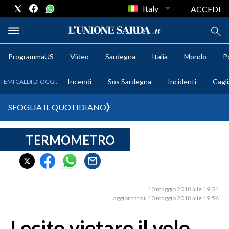
Italy
ACCEDI
ProgrammaUS
Video
Sardegna
Italia
Mondo
Po
METEO
Incendi
Sos Sardegna
Incidenti
Cagli
TEMI CALDI DI OGGI:
COMUNI AL VOTO
SFOGLIA IL QUOTIDIANO
VIDEO
TERMOMETRO
FOTO
CRONACA SARDEGNA
CAGLIARI
10 maggio 2018 alle 19:34
aggiornato il 10 maggio 2018 alle 19:56
PROVINCIA DI CAGLIARI
SULCIS IGLESIENTE
Lecito vietare il velo