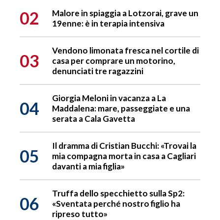
02
Malore in spiaggia a Lotzorai, grave un
19enne: è in terapia intensiva
Vendono limonata fresca nel cortile di
03
casa per comprare un motorino,
denunciati tre ragazzini
Giorgia Meloni in vacanza a La
04
Maddalena: mare, passeggiate e una
serata a Cala Gavetta
Il dramma di Cristian Bucchi: «Trovai la
05
mia compagna morta in casa a Cagliari
davanti a mia figlia»
Truffa dello specchietto sulla Sp2:
06
«Sventata perché nostro figlio ha
ripreso tutto»