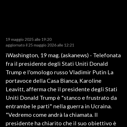
LAVORO
BANDI
SPORT IN SARDEGNA
19 maggio 2025 alle 19:20
SPORT
aggiornato il 25 maggio 2026 alle 12:21
RISULTATI E CLASSIFICHE
ìWashington, 19 mag. (askanews) - Telefonata
CALCIO
fra il presidente degli Stati Uniti Donald
CALCIO REGIONALE
Trump e l'omologo russo Vladimir Putin La
BASKET
portavoce della Casa Bianca, Karoline
VOLLEY
Leavitt, afferma che il presidente degli Stati
MOTORI
Uniti Donald Trump è "stanco e frustrato da
TENNIS
entrambe le parti" nella guerra in Ucraina.
ALTRI SPORT
"Vedremo come andrà la chiamata. Il
presidente ha chiarito che il suo obiettivo è
CULTURA