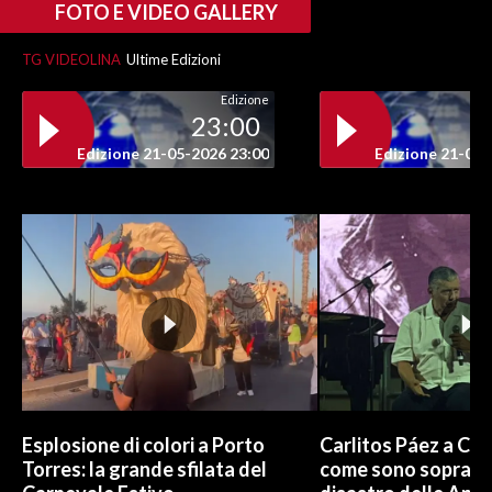
FOTO E VIDEO GALLERY
INFO AZIENDE
TG VIDEOLINA
Ultime Edizioni
ABBONATI
Edizione
ANNUNCI
23:00
NECROLOGI
Edizione 21-05-2026 23:00
Edizione 21-05-
PUBBLICITÀ
SPIAGGE
STORE
Esplosione di colori a Porto
Carlitos Páez a Cagl
Torres: la grande sfilata del
come sono sopravvi