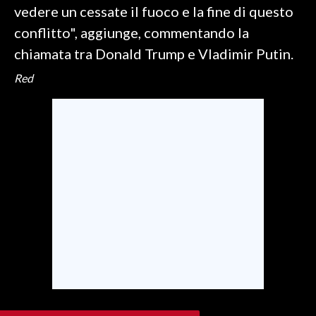
vedere un cessate il fuoco e la fine di questo
conflitto", aggiunge, commentando la
SPETTACOLI
chiamata tra Donald Trump e Vladimir Putin.
GOSSIP
Red
SALUTE
SARDEGNA TURISMO
SARDI NEL MONDO
NOTIZIE
EVENTI
#CARAUNIONE
3 MINUTI CON
INSULARITÀ