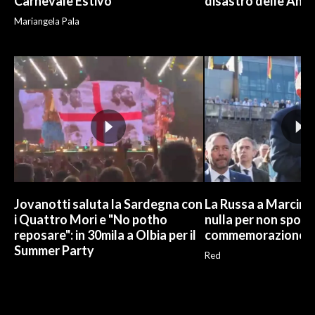
Carnevale Estivo
disastro delle And
Mariangela Pala
Jovanotti saluta la Sardegna con
La Russa a Marcinel
i Quattro Mori e "No potho
nulla per non sporc
reposare": in 30mila a Olbia per il
commemorazione
Summer Party
Red