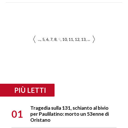
...
5
6
7
8
9
10
11
12
13
...
PIÙ LETTI
Tragedia sulla 131, schianto al bivio
01
per Paulilatino: morto un 53enne di
Oristano