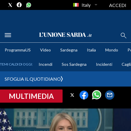
Italy
ACCEDI
METEO
ProgrammaUS
Video
Sardegna
Italia
Mondo
Po
COMUNI AL VOTO
Incendi
Sos Sardegna
Incidenti
Cagli
TEMI CALDI DI OGGI:
VIDEO
SFOGLIA IL QUOTIDIANO
FOTO
MULTIMEDIA
CRONACA SARDEGNA
CAGLIARI
PROVINCIA DI CAGLIARI
SULCIS IGLESIENTE