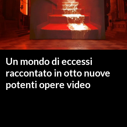
MEDIO CAMPIDANO
ORISTANO E PROVINCIA
SASSARI E PROVINCIA
GALLURA
NUORO E PROVINCIA
OGLIASTRA
AGENDA
Un mondo di eccessi
CRONACA
raccontato in otto nuove
ITALIA
potenti opere video
MONDO
POLITICA
ECONOMIA
SERVIZI ALLE IMPRESE