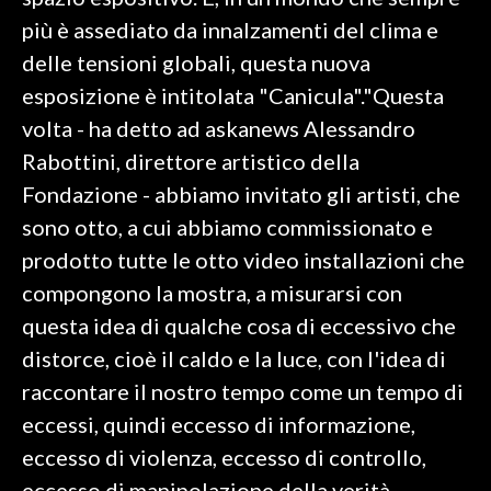
più è assediato da innalzamenti del clima e
SPETTACOLI
delle tensioni globali, questa nuova
esposizione è intitolata "Canicula"."Questa
GOSSIP
volta - ha detto ad askanews Alessandro
SALUTE
Rabottini, direttore artistico della
Fondazione - abbiamo invitato gli artisti, che
SARDEGNA TURISMO
sono otto, a cui abbiamo commissionato e
prodotto tutte le otto video installazioni che
SARDI NEL MONDO
compongono la mostra, a misurarsi con
NOTIZIE
questa idea di qualche cosa di eccessivo che
EVENTI
distorce, cioè il caldo e la luce, con l'idea di
#CARAUNIONE
raccontare il nostro tempo come un tempo di
eccessi, quindi eccesso di informazione,
3 MINUTI CON
eccesso di violenza, eccesso di controllo,
INSULARITÀ
eccesso di manipolazione della verità,