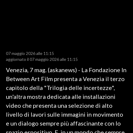
LAVORO
BANDI
SPORT IN SARDEGNA
SPORT
07 maggio 2026 alle 11:15
RISULTATI E CLASSIFICHE
aggiornato il 07 maggio 2026 alle 11:15
CALCIO
Venezia, 7 mag. (askanews) - La Fondazione In
CALCIO REGIONALE
Between Art Film presenta a Venezia il terzo
BASKET
capitolo della "Trilogia delle incertezze",
VOLLEY
un'altra mostra dedicata alle installazioni
MOTORI
video che presenta una selezione di alto
TENNIS
livello di lavori sulle immagini in movimento
ALTRI SPORT
e un dialogo sempre più affascinante con lo
spazio espositivo. E, in un mondo che sempre
CULTURA