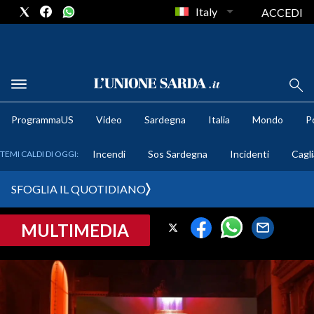
Italy
ACCEDI
METEO
ProgrammaUS
Video
Sardegna
Italia
Mondo
Po
COMUNI AL VOTO
Incendi
Sos Sardegna
Incidenti
Cagli
TEMI CALDI DI OGGI:
VIDEO
SFOGLIA IL QUOTIDIANO
FOTO
MULTIMEDIA
CRONACA SARDEGNA
CAGLIARI
PROVINCIA DI CAGLIARI
SULCIS IGLESIENTE