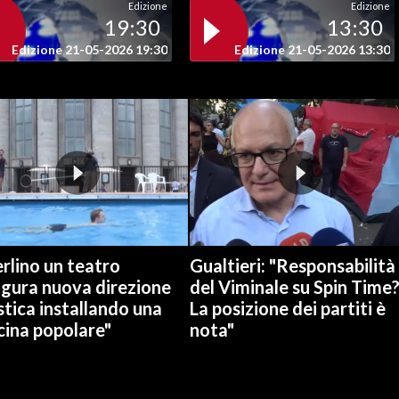
Edizione
Edizione
19:30
13:30
Edizione 21-05-2026 19:30
Edizione 21-05-2026 13:30
rlino un teatro
Gualtieri: "Responsabilità
ugura nuova direzione
del Viminale su Spin Time
stica installando una
La posizione dei partiti è
cina popolare"
nota"