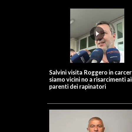
INFO AZIENDE
ABBONATI
ANNUNCI
NECROLOGI
PUBBLICITÀ
SPIAGGE
STORE
Salvini visita Roggero in carcer
siamo vicini no a risarcimenti ai
parenti dei rapinatori