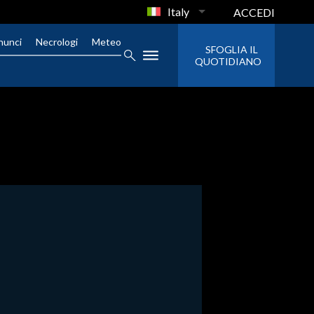
Italy
ACCEDI
nunci
Necrologi
Meteo
SFOGLIA IL
QUOTIDIANO