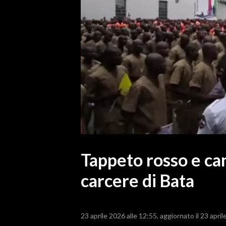
MEDIO CAMPIDANO
ORISTANO E PROVINCIA
SASSARI E PROVINCIA
GALLURA
NUORO E PROVINCIA
OGLIASTRA
AGENDA
CRONACA
ITALIA
MONDO
Tappeto rosso e ca
carcere di Bata
POLITICA
ECONOMIA
23 aprile 2026 alle 12:55
aggiornato il 23 april
SERVIZI ALLE IMPRESE