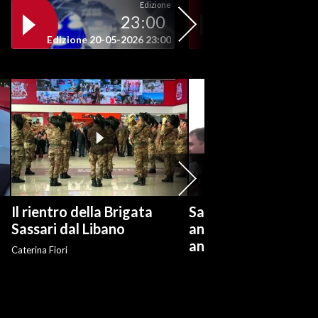
Edizione
23:00
19
Edizione 20-05-2026 23:00
Edizione 20-05-202
Il rientro della Brigata
Salvini: "Roggero ch
?
Sassari dal Libano
andare avanti su n
anti-risarcimenti"
Caterina Fiori