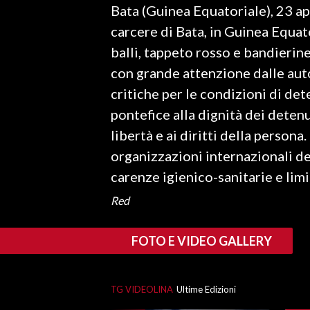
Bata (Guinea Equatoriale), 23 apr
LAVORO
carcere di Bata, in Guinea Equato
BANDI
balli, tappeto rosso e bandierin
con grande attenzione dalle autor
SPORT IN SARDEGNA
critiche per le condizioni di de
SPORT
pontefice alla dignità dei detenut
RISULTATI E CLASSIFICHE
libertà e ai diritti della person
CALCIO
organizzazioni internazionali 
CALCIO REGIONALE
carenze igienico-sanitarie e limi
BASKET
Red
VOLLEY
MOTORI
FOTO E VIDEO GALLERY
TENNIS
ALTRI SPORT
TG VIDEOLINA
Ultime Edizioni
CULTURA