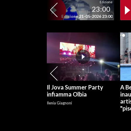
Edizione
23:00
SPETTACOLI
Edizione 21-05-2026 23:00
GOSSIP
SALUTE
SARDEGNA TURISMO
SARDI NEL MONDO
NOTIZIE
Il Jova Summer Party
A Be
EVENTI
infiamma Olbia
ina
arti
#CARAUNIONE
Ilenia Giagnoni
"pis
3 MINUTI CON
INSULARITÀ