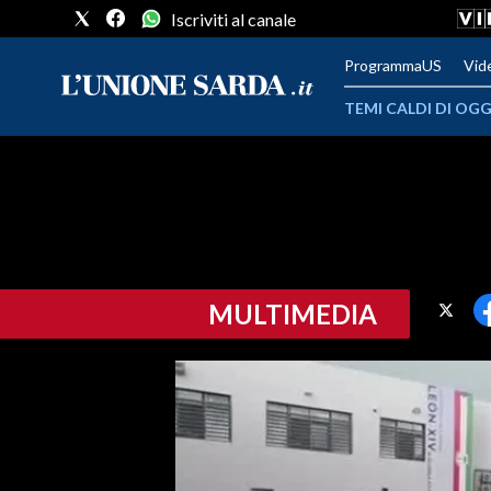
Iscriviti al canale
ProgrammaUS
Vid
TEMI CALDI DI OGG
METEO
COMUNI AL VOTO
VIDEO
MULTIMEDIA
FOTO
CRONACA SARDEGNA
CAGLIARI
PROVINCIA DI CAGLIARI
SULCIS IGLESIENTE