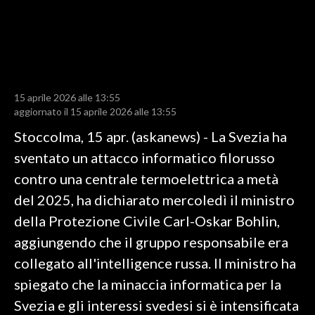
LAVORO
BANDI
SPORT IN SARDEGNA
15 aprile 2026 alle 13:55
SPORT
aggiornato il 15 aprile 2026 alle 13:55
RISULTATI E CLASSIFICHE
Stoccolma, 15 apr. (askanews) - La Svezia ha
CALCIO
sventato un attacco informatico filorusso
CALCIO REGIONALE
contro una centrale termoelettrica a metà
BASKET
del 2025, ha dichiarato mercoledì il ministro
VOLLEY
della Protezione Civile Carl-Oskar Bohlin,
MOTORI
aggiungendo che il gruppo responsabile era
TENNIS
collegato all'intelligence russa. Il ministro ha
ALTRI SPORT
spiegato che la minaccia informatica per la
Svezia e gli interessi svedesi si è intensificata
CULTURA