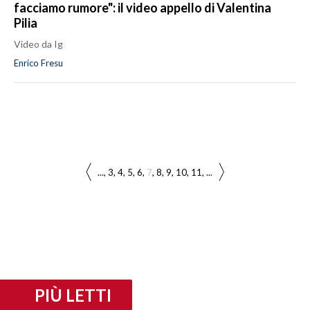
facciamo rumore": il video appello di Valentina
Pilia
Video da Ig
Enrico Fresu
...
3
4
5
6
7
8
9
10
11
...
PIÙ LETTI