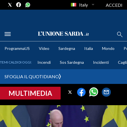
Italy
ACCEDI
METEO
ProgrammaUS
Video
Sardegna
Italia
Mondo
Po
COMUNI AL VOTO
Incendi
Sos Sardegna
Incidenti
Cagli
TEMI CALDI DI OGGI:
VIDEO
SFOGLIA IL QUOTIDIANO
FOTO
MULTIMEDIA
CRONACA SARDEGNA
CAGLIARI
PROVINCIA DI CAGLIARI
SULCIS IGLESIENTE