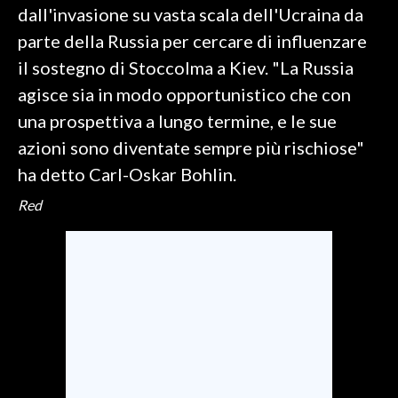
dall'invasione su vasta scala dell'Ucraina da
parte della Russia per cercare di influenzare
SPETTACOLI
il sostegno di Stoccolma a Kiev. "La Russia
GOSSIP
agisce sia in modo opportunistico che con
una prospettiva a lungo termine, e le sue
SALUTE
azioni sono diventate sempre più rischiose"
SARDEGNA TURISMO
ha detto Carl-Oskar Bohlin.
Red
SARDI NEL MONDO
NOTIZIE
EVENTI
#CARAUNIONE
3 MINUTI CON
INSULARITÀ