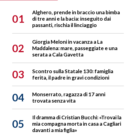
Alghero, prende in braccio una bimba
01
di tre anni e la bacia: inseguito dai
passanti, rischia il linciaggio
Giorgia Meloni in vacanza a La
02
Maddalena: mare, passeggiate e una
serata a Cala Gavetta
03
Scontro sulla Statale 130: famiglia
ferita, il padre in gravi condizioni
04
Monserrato, ragazza di 17 anni
trovata senza vita
Il dramma di Cristian Bucchi: «Trovai la
05
mia compagna morta in casa a Cagliari
davanti a mia figlia»