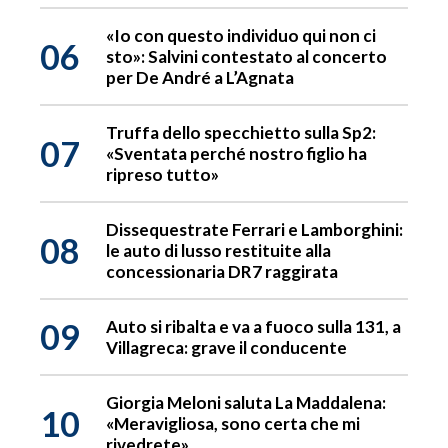
«Io con questo individuo qui non ci
06
sto»: Salvini contestato al concerto
per De André a L’Agnata
Truffa dello specchietto sulla Sp2:
07
«Sventata perché nostro figlio ha
ripreso tutto»
Dissequestrate Ferrari e Lamborghini:
08
le auto di lusso restituite alla
concessionaria DR7 raggirata
09
Auto si ribalta e va a fuoco sulla 131, a
Villagreca: grave il conducente
Giorgia Meloni saluta La Maddalena:
10
«Meravigliosa, sono certa che mi
rivedrete»