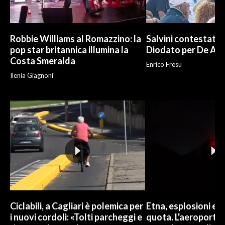
Robbie Williams al Romazzino: la
Salvini contestato 
pop star britannica illumina la
Diodato per De And
Costa Smeralda
Enrico Fresu
Ilenia Giagnoni
Ciclabili, a Cagliari è polemica per
Etna, esplosioni e c
i nuovi cordoli: «Tolti parcheggi e
quota. L'aeroporto 