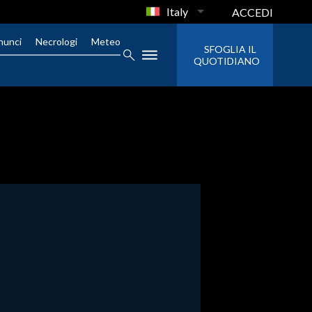
Italy
ACCEDI
nunci
Necrologi
Meteo
SFOGLIA IL
QUOTIDIANO