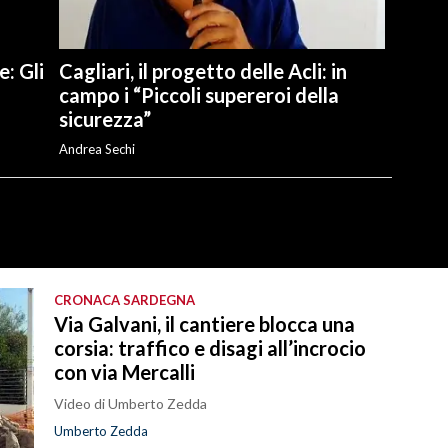
e: Gli
Cagliari, il progetto delle Acli: in
campo i “Piccoli supereroi della
sicurezza”
Andrea Sechi
CRONACA SARDEGNA
Via Galvani, il cantiere blocca una
corsia: traffico e disagi all’incrocio
con via Mercalli
Video di Umberto Zedda
Umberto Zedda