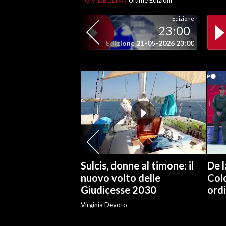
TG VIDEOLINA
Ultime Edizioni
Edizione
SPETTACOLI
23:00
Edizione 21-05-2026 23:00
GOSSIP
SALUTE
SARDEGNA TURISMO
SARDI NEL MONDO
NOTIZIE
EVENTI
Sulcis, donne al timone: il
De l
#CARAUNIONE
nuovo volto delle
Col
Giudicesse 2030
ordi
3 MINUTI CON
Virginia Devoto
INSULARITÀ