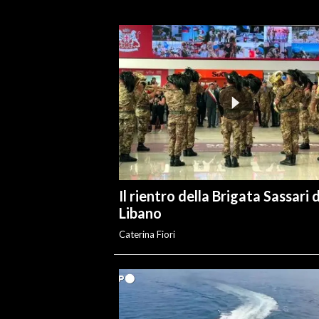
INFO AZIENDE
ABBONATI
ANNUNCI
NECROLOGI
PUBBLICITÀ
SPIAGGE
STORE
Il rientro della Brigata Sassari 
Libano
Caterina Fiori