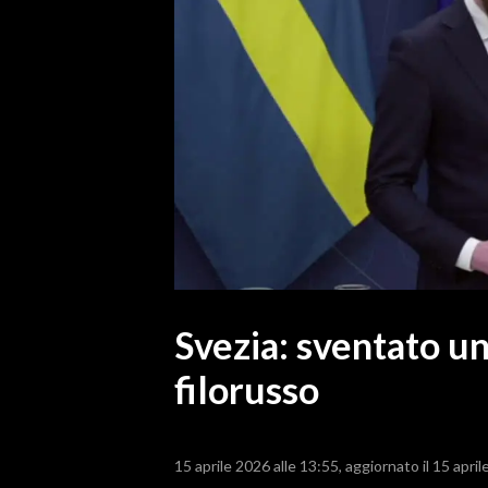
MEDIO CAMPIDANO
ORISTANO E PROVINCIA
SASSARI E PROVINCIA
GALLURA
NUORO E PROVINCIA
OGLIASTRA
AGENDA
CRONACA
ITALIA
MONDO
Svezia: sventato un
filorusso
POLITICA
ECONOMIA
15 aprile 2026 alle 13:55
aggiornato il 15 april
SERVIZI ALLE IMPRESE