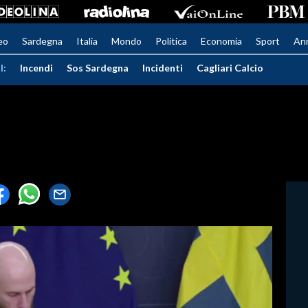
eo
Sardegna
Italia
Mondo
Politica
Economia
Sport
An
I:
Incendi
Sos Sardegna
Incidenti
Cagliari Calcio