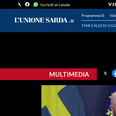
Iscriviti al canale
ProgrammaUS
Vid
TEMI CALDI DI OGG
METEO
COMUNI AL VOTO
VIDEO
MULTIMEDIA
FOTO
CRONACA SARDEGNA
CAGLIARI
PROVINCIA DI CAGLIARI
SULCIS IGLESIENTE