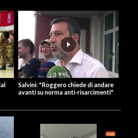
dal
Salvini: "Roggero chiede di andare
avanti su norma anti-risarcimenti"