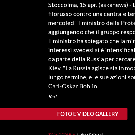
Stoccolma, 15 apr. (askanews) - 
LAVORO
filorusso contro una centrale te
BANDI
mercoledì il ministro della Prot
aggiungendo che il gruppo respon
SPORT IN SARDEGNA
Il ministro ha spiegato che la mi
SPORT
interessi svedesi si è intensifica
RISULTATI E CLASSIFICHE
da parte della Russia per cercar
CALCIO
Kiev. "La Russia agisce sia in m
CALCIO REGIONALE
lungo termine, e le sue azioni s
BASKET
Carl-Oskar Bohlin.
VOLLEY
Red
MOTORI
TENNIS
FOTO E VIDEO GALLERY
ALTRI SPORT
CULTURA