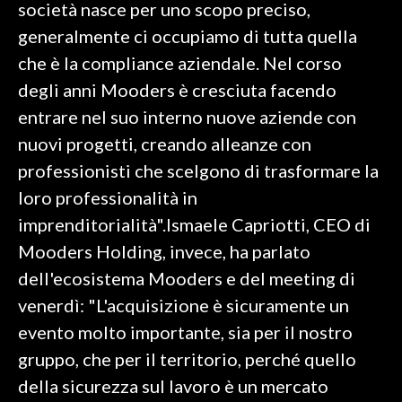
società nasce per uno scopo preciso,
generalmente ci occupiamo di tutta quella
INFO AZIENDE
che è la compliance aziendale. Nel corso
ABBONATI
degli anni Mooders è cresciuta facendo
ANNUNCI
entrare nel suo interno nuove aziende con
NECROLOGI
nuovi progetti, creando alleanze con
PUBBLICITÀ
professionisti che scelgono di trasformare la
SPIAGGE
loro professionalità in
STORE
imprenditorialità".Ismaele Capriotti, CEO di
Mooders Holding, invece, ha parlato
dell'ecosistema Mooders e del meeting di
venerdì: "L'acquisizione è sicuramente un
evento molto importante, sia per il nostro
gruppo, che per il territorio, perché quello
della sicurezza sul lavoro è un mercato