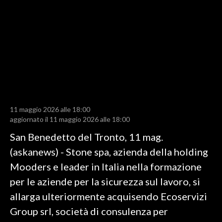
LAVORO
BANDI
SPORT IN SARDEGNA
SPORT
RISULTATI E CLASSIFICHE
CALCIO
11 maggio 2026 alle 18:00
aggiornato il 11 maggio 2026 alle 18:00
CALCIO REGIONALE
San Benedetto del Tronto, 11 mag.
BASKET
(askanews) - Stone spa, azienda della holding
VOLLEY
Mooders e leader in Italia nella formazione
MOTORI
per le aziende per la sicurezza sul lavoro, si
TENNIS
allarga ulteriormente acquisendo Ecoservizi
ALTRI SPORT
Group srl, società di consulenza per
CULTURA