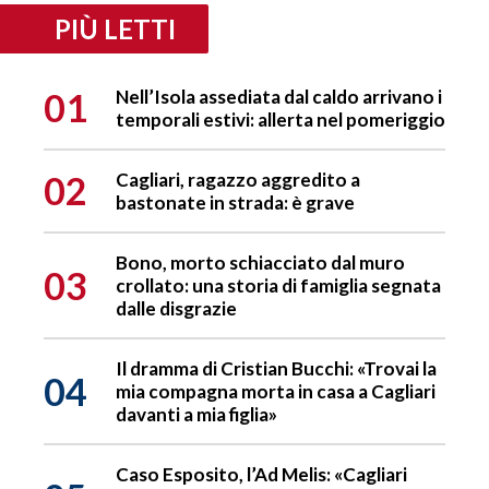
PIÙ LETTI
01
Nell’Isola assediata dal caldo arrivano i
temporali estivi: allerta nel pomeriggio
02
Cagliari, ragazzo aggredito a
bastonate in strada: è grave
Bono, morto schiacciato dal muro
03
crollato: una storia di famiglia segnata
dalle disgrazie
Il dramma di Cristian Bucchi: «Trovai la
04
mia compagna morta in casa a Cagliari
davanti a mia figlia»
Caso Esposito, l’Ad Melis: «Cagliari