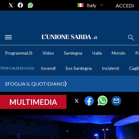
Italy
ACCEDI
METEO
ProgrammaUS
Video
Sardegna
Italia
Mondo
Po
COMUNI AL VOTO
Incendi
Sos Sardegna
Incidenti
Cagli
TEMI CALDI DI OGGI:
VIDEO
SFOGLIA IL QUOTIDIANO
FOTO
MULTIMEDIA
CRONACA SARDEGNA
CAGLIARI
PROVINCIA DI CAGLIARI
SULCIS IGLESIENTE