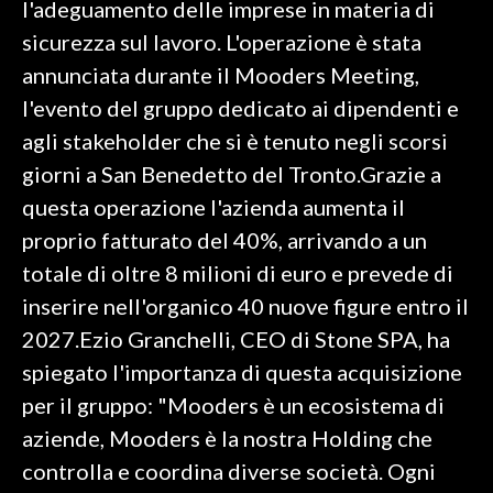
l'adeguamento delle imprese in materia di
sicurezza sul lavoro. L'operazione è stata
SPETTACOLI
annunciata durante il Mooders Meeting,
GOSSIP
l'evento del gruppo dedicato ai dipendenti e
agli stakeholder che si è tenuto negli scorsi
SALUTE
giorni a San Benedetto del Tronto.Grazie a
questa operazione l'azienda aumenta il
SARDEGNA TURISMO
proprio fatturato del 40%, arrivando a un
SARDI NEL MONDO
totale di oltre 8 milioni di euro e prevede di
NOTIZIE
inserire nell'organico 40 nuove figure entro il
EVENTI
2027.Ezio Granchelli, CEO di Stone SPA, ha
spiegato l'importanza di questa acquisizione
#CARAUNIONE
per il gruppo: "Mooders è un ecosistema di
3 MINUTI CON
aziende, Mooders è la nostra Holding che
controlla e coordina diverse società. Ogni
INSULARITÀ