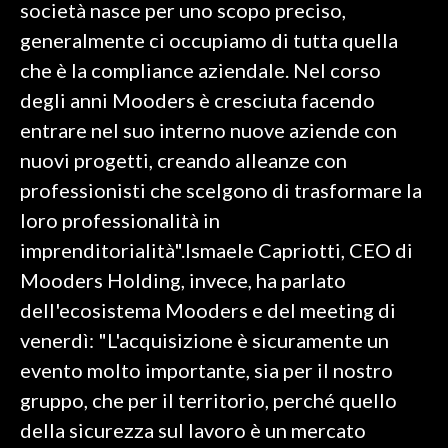
società nasce per uno scopo preciso,
generalmente ci occupiamo di tutta quella
INFO AZIENDE
che è la compliance aziendale. Nel corso
ABBONATI
degli anni Mooders è cresciuta facendo
ANNUNCI
entrare nel suo interno nuove aziende con
NECROLOGI
nuovi progetti, creando alleanze con
PUBBLICITÀ
professionisti che scelgono di trasformare la
SPIAGGE
loro professionalità in
STORE
imprenditorialità".Ismaele Capriotti, CEO di
Mooders Holding, invece, ha parlato
dell'ecosistema Mooders e del meeting di
venerdì: "L'acquisizione è sicuramente un
evento molto importante, sia per il nostro
gruppo, che per il territorio, perché quello
della sicurezza sul lavoro è un mercato