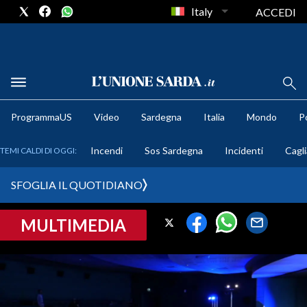
Italy
ACCEDI
METEO
ProgrammaUS
Video
Sardegna
Italia
Mondo
Po
COMUNI AL VOTO
Incendi
Sos Sardegna
Incidenti
Cagli
TEMI CALDI DI OGGI:
VIDEO
SFOGLIA IL QUOTIDIANO
FOTO
MULTIMEDIA
CRONACA SARDEGNA
CAGLIARI
PROVINCIA DI CAGLIARI
SULCIS IGLESIENTE