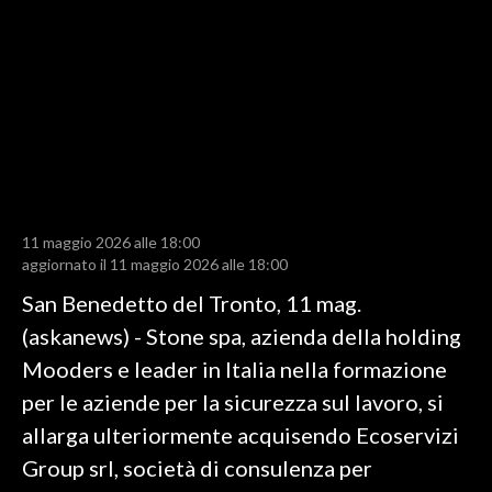
LAVORO
BANDI
SPORT IN SARDEGNA
SPORT
RISULTATI E CLASSIFICHE
CALCIO
11 maggio 2026 alle 18:00
aggiornato il 11 maggio 2026 alle 18:00
CALCIO REGIONALE
San Benedetto del Tronto, 11 mag.
BASKET
(askanews) - Stone spa, azienda della holding
VOLLEY
Mooders e leader in Italia nella formazione
MOTORI
per le aziende per la sicurezza sul lavoro, si
TENNIS
allarga ulteriormente acquisendo Ecoservizi
ALTRI SPORT
Group srl, società di consulenza per
CULTURA