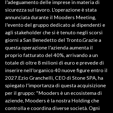
l'adeguamento delle imprese in materia di
sicurezza sul lavoro. L'operazione è stata
SPETTACOLI
annunciata durante il Mooders Meeting,
GOSSIP
l'evento del gruppo dedicato ai dipendenti e
agli stakeholder che si è tenuto negli scorsi
SALUTE
giorni a San Benedetto del Tronto.Grazie a
questa operazione l'azienda aumenta il
SARDEGNA TURISMO
proprio fatturato del 40%, arrivando a un
SARDI NEL MONDO
totale di oltre 8 milioni di euro e prevede di
NOTIZIE
inserire nell'organico 40 nuove figure entro il
EVENTI
2027.Ezio Granchelli, CEO di Stone SPA, ha
spiegato l'importanza di questa acquisizione
#CARAUNIONE
per il gruppo: "Mooders è un ecosistema di
3 MINUTI CON
aziende, Mooders è la nostra Holding che
controlla e coordina diverse società. Ogni
INSULARITÀ