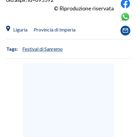
© Riproduzione riservata
SPETTACOLI
GOSSIP
Liguria
Provincia di Imperia
SALUTE
Tags:
Festival di Sanremo
SARDEGNA TURISMO
SARDI NEL MONDO
NOTIZIE
EVENTI
#CARAUNIONE
3 MINUTI CON
INSULARITÀ