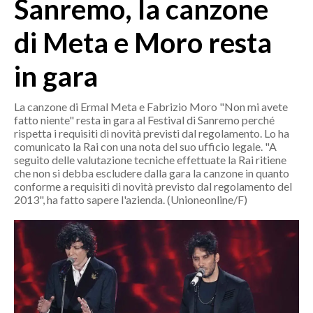
Sanremo, la canzone
MEDIO CAMPIDANO
ORISTANO E PROVINCIA
di Meta e Moro resta
SASSARI E PROVINCIA
in gara
GALLURA
NUORO E PROVINCIA
La canzone di Ermal Meta e Fabrizio Moro "Non mi avete
OGLIASTRA
fatto niente" resta in gara al Festival di Sanremo perché
AGENDA
rispetta i requisiti di novità previsti dal regolamento. Lo ha
comunicato la Rai con una nota del suo ufficio legale. "A
seguito delle valutazione tecniche effettuate la Rai ritiene
CRONACA
che non si debba escludere dalla gara la canzone in quanto
conforme a requisiti di novità previsto dal regolamento del
ITALIA
2013", ha fatto sapere l'azienda. (Unioneonline/F)
MONDO
POLITICA
ECONOMIA
SERVIZI ALLE IMPRESE