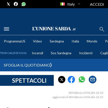
Italy
ACCEDI
METEO
ProgrammaUS
Video
Sardegna
Italia
Mondo
Po
COMUNI AL VOTO
Incendi
Sos Sardegna
Incidenti
Cagli
TEMI CALDI DI OGGI:
VIDEO
SFOGLIA IL QUOTIDIANO
FOTO
SPETTACOLI
CRONACA SARDEGNA
CAGLIARI
08 febbraio 2018 alle 16:10
PROVINCIA DI CAGLIARI
aggiornato il 08 febbraio 2018 alle 16:13
SULCIS IGLESIENTE