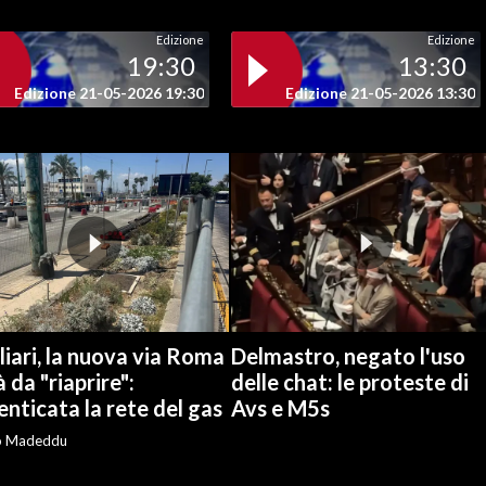
Edizione
Edizione
19:30
13:30
Edizione 21-05-2026 19:30
Edizione 21-05-2026 13:30
iari, la nuova via Roma
Delmastro, negato l'uso
à da "riaprire":
delle chat: le proteste di
nticata la rete del gas
Avs e M5s
o Madeddu