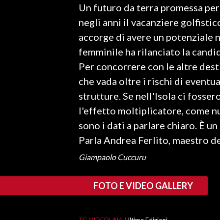
Un futuro da terra promessa per 
LAVORO
negli anni il vacanziere golfisti
BANDI
accorge di avere un potenziale n
femminile ha rilanciato la candi
SPORT IN SARDEGNA
Per concorrere con le altre dest
SPORT
che vada oltre i rischi di event
RISULTATI E CLASSIFICHE
strutture. Se nell'Isola ci fosse
CALCIO
l'effetto moltiplicatore, come 
CALCIO REGIONALE
sono i dati a parlare chiaro. È u
BASKET
Parla Andrea Ferlito, maestro d
VOLLEY
Giampaolo Cuccuru
MOTORI
TENNIS
FOTO E VIDEO GALLERY
ALTRI SPORT
CULTURA