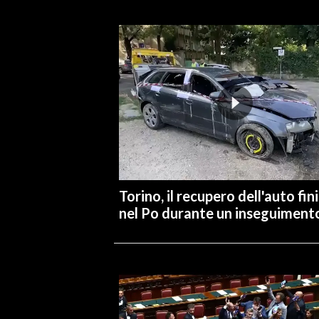
INFO AZIENDE
ABBONATI
ANNUNCI
NECROLOGI
PUBBLICITÀ
SPIAGGE
STORE
Torino, il recupero dell'auto fin
nel Po durante un inseguiment