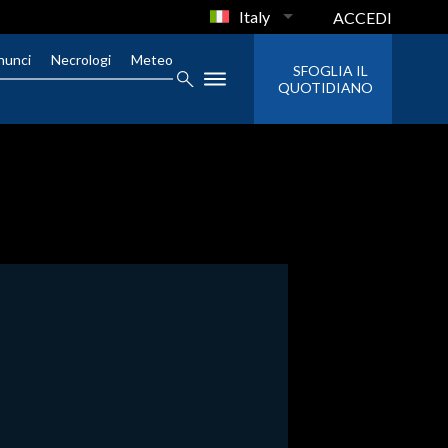
Italy
ACCEDI
nunci
Necrologi
Meteo
SFOGLIA IL
QUOTIDIANO