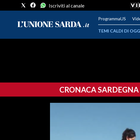
Iscriviti al canale
ProgrammaUS
Vid
TEMI CALDI DI OGG
METEO
COMUNI AL VOTO
VIDEO
CRONACA SARDEGNA
FOTO
CRONACA SARDEGNA
CAGLIARI
PROVINCIA DI CAGLIARI
SULCIS IGLESIENTE