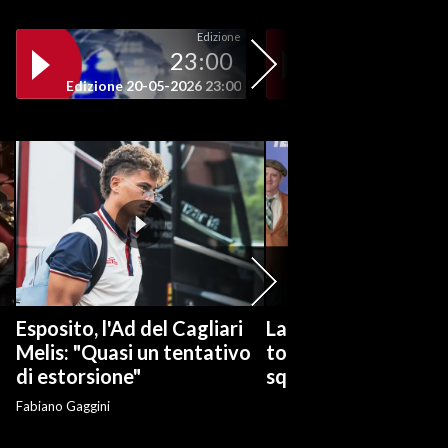
Edizione
23:00
19
Edizione 20-05-2026 23:00
Edizione 20-05-202
Esposito, l'Ad del Cagliari
La serie tv "Ted Las
Melis: "Quasi un tentativo
torna con una nuov
di estorsione"
squadra di calcio
Fabiano Gaggini