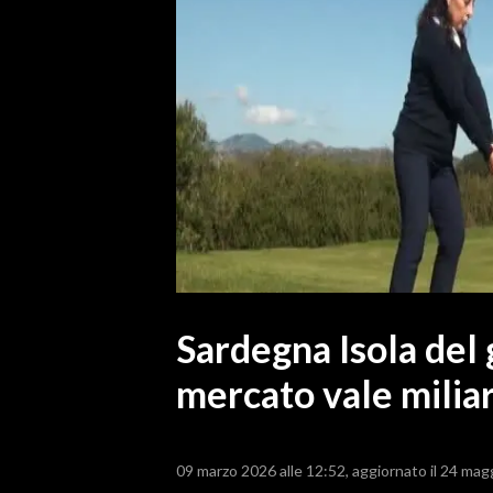
MEDIO CAMPIDANO
ORISTANO E PROVINCIA
SASSARI E PROVINCIA
GALLURA
NUORO E PROVINCIA
OGLIASTRA
AGENDA
CRONACA
ITALIA
MONDO
Sardegna Isola del g
mercato vale milia
POLITICA
ECONOMIA
09 marzo 2026 alle 12:52
aggiornato il 24 mag
SERVIZI ALLE IMPRESE