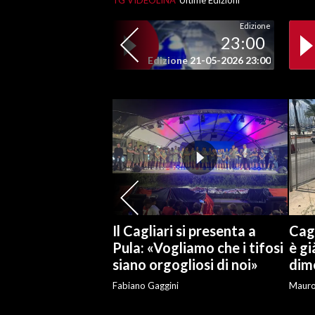
TG VIDEOLINA
Ultime Edizioni
Edizione
SPETTACOLI
23:00
Edizione 21-05-2026 23:00
GOSSIP
SALUTE
SARDEGNA TURISMO
SARDI NEL MONDO
NOTIZIE
EVENTI
Il Cagliari si presenta a
Cagl
#CARAUNIONE
Pula: «Vogliamo che i tifosi
è gi
siano orgogliosi di noi»
dime
3 MINUTI CON
Fabiano Gaggini
Maur
INSULARITÀ