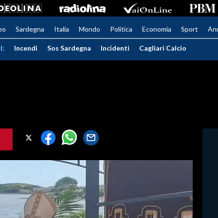
eo
Sardegna
Italia
Mondo
Politica
Economia
Sport
An
I:
Incendi
Sos Sardegna
Incidenti
Cagliari Calcio