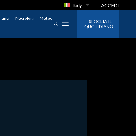
Italy
ACCEDI
nunci
Necrologi
Meteo
SFOGLIA IL
QUOTIDIANO