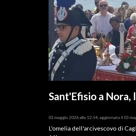
MEDIO CAMPIDANO
ORISTANO E PROVINCIA
SASSARI E PROVINCIA
GALLURA
NUORO E PROVINCIA
OGLIASTRA
AGENDA
CRONACA
ITALIA
MONDO
Sant'Efisio a Nora, 
POLITICA
03 maggio 2026 alle 12:54
aggiornato il 03 ma
ECONOMIA
L'omelia dell'arcivescovo di Cagl
SERVIZI ALLE IMPRESE