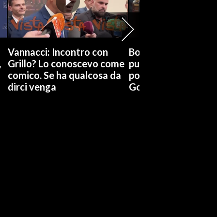
Vannacci: Incontro con
Boccia (Pd) su conti
,
Grillo? Lo conoscevo come
pubblici a Giorgetti
comico. Se ha qualcosa da
possiamo affidarci a
dirci venga
Governo a occhi chi