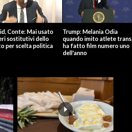
id, Conte: Mai usato
Trump: Melania Odia
ri sostitutivi dello
quando imito atlete trans
o per scelta politica
ha fatto film numero uno
dell'anno