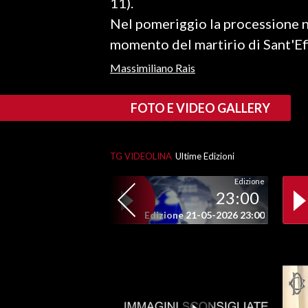
11).
LAVORO
Nel pomeriggio la processione ne
BANDI
momento del martirio di Sant'Ef
Massimiliano Rais
SPORT IN SARDEGNA
SPORT
FOTO E VIDEO GALLERY
RISULTATI E CLASSIFICHE
CALCIO
TG VIDEOLINA
Ultime Edizioni
CALCIO REGIONALE
Edizione
BASKET
23:00
VOLLEY
Edizione 21-05-2026 23:00
MOTORI
TENNIS
ALTRI SPORT
CULTURA