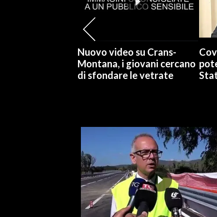
SPETTACOLI
GOSSIP
Nuovo video su Crans-
Cov
Montana, i giovani cercano
pote
SALUTE
di sfondare le vetrate
Stat
SARDEGNA TURISMO
SARDI NEL MONDO
NOTIZIE
EVENTI
#CARAUNIONE
3 MINUTI CON
INSULARITÀ