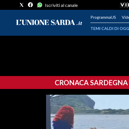
Iscriviti al canale
ProgrammaUS
Vid
TEMI CALDI DI OGG
METEO
COMUNI AL VOTO
VIDEO
CRONACA SARDEGNA
FOTO
CRONACA SARDEGNA
CAGLIARI
PROVINCIA DI CAGLIARI
SULCIS IGLESIENTE