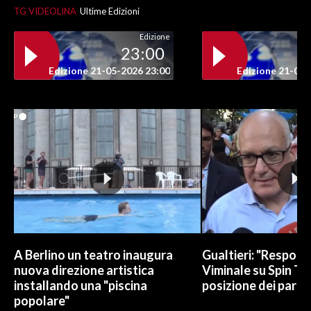
TG VIDEOLINA
Ultime Edizioni
INFO AZIENDE
Edizione
23:00
ABBONATI
Edizione 21-05-2026 23:00
Edizione 21-05-
ANNUNCI
NECROLOGI
PUBBLICITÀ
SPIAGGE
STORE
A Berlino un teatro inaugura
Gualtieri: "Responsa
nuova direzione artistica
Viminale su Spin Ti
installando una "piscina
posizione dei partit
popolare"