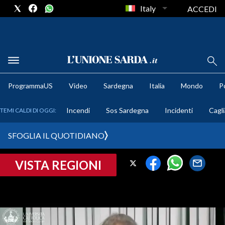
Italy
ACCEDI
METEO
ProgrammaUS
Video
Sardegna
Italia
Mondo
Po
COMUNI AL VOTO
Incendi
Sos Sardegna
Incidenti
Cagli
TEMI CALDI DI OGGI:
VIDEO
SFOGLIA IL QUOTIDIANO
FOTO
VISTA REGIONI
CRONACA SARDEGNA
CAGLIARI
PROVINCIA DI CAGLIARI
SULCIS IGLESIENTE