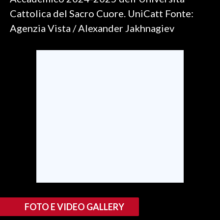
Cattolica del Sacro Cuore. UniCatt Fonte:
SPETTACOLI
Agenzia Vista / Alexander Jakhnagiev
GOSSIP
SALUTE
SARDEGNA TURISMO
SARDI NEL MONDO
NOTIZIE
EVENTI
#CARAUNIONE
3 MINUTI CON
FOTO E VIDEO GALLERY
INSULARITÀ