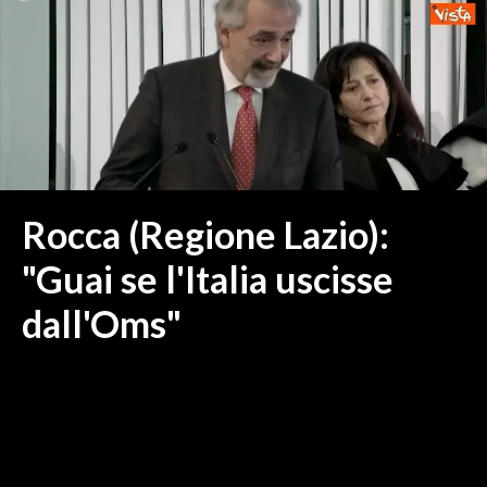
MEDIO CAMPIDANO
ORISTANO E PROVINCIA
SASSARI E PROVINCIA
GALLURA
NUORO E PROVINCIA
OGLIASTRA
AGENDA
Rocca (Regione Lazio):
CRONACA
"Guai se l'Italia uscisse
ITALIA
dall'Oms"
MONDO
POLITICA
ECONOMIA
SERVIZI ALLE IMPRESE