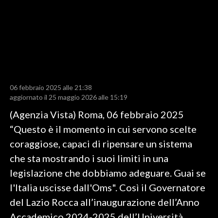
LAVORO
BANDI
SPORT IN SARDEGNA
SPORT
06 febbraio 2025 alle 21:38
RISULTATI E CLASSIFICHE
aggiornato il 25 maggio 2026 alle 15:19
CALCIO
(Agenzia Vista) Roma, 06 febbraio 2025
CALCIO REGIONALE
“Questo è il momento in cui servono scelte
BASKET
coraggiose, capaci di ripensare un sistema
VOLLEY
che sta mostrando i suoi limiti in una
MOTORI
legislazione che dobbiamo adeguare. Guai se
TENNIS
l'Italia uscisse dall'Oms". Così il Governatore
ALTRI SPORT
del Lazio Rocca all’inaugurazione dell’Anno
Accademico 2024-2025 dell’Università
CULTURA