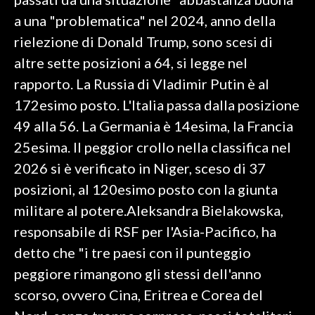
a una "problematica" nel 2024, anno della
INFO AZIENDE
rielezione di Donald Trump, sono scesi di
ABBONATI
altre sette posizioni a 64, si legge nel
ANNUNCI
rapporto. La Russia di Vladimir Putin è al
NECROLOGI
172esimo posto. L'Italia passa dalla posizione
PUBBLICITÀ
49 alla 56. La Germania è 14esima, la Francia
SPIAGGE
25esima. Il peggior crollo nella classifica nel
STORE
2026 si è verificato in Niger, sceso di 37
posizioni, al 120esimo posto con la giunta
militare al potere.Aleksandra Bielakowska,
responsabile di RSF per l'Asia-Pacifico, ha
detto che "i tre paesi con il punteggio
peggiore rimangono gli stessi dell'anno
scorso, ovvero Cina, Eritrea e Corea del