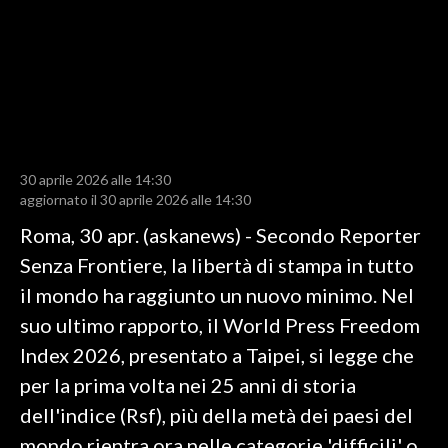
LAVORO
BANDI
SPORT IN SARDEGNA
SPORT
30 aprile 2026 alle 14:30
RISULTATI E CLASSIFICHE
aggiornato il 30 aprile 2026 alle 14:30
CALCIO
Roma, 30 apr. (askanews) - Secondo Reporter
CALCIO REGIONALE
Senza Frontiere, la libertà di stampa in tutto
BASKET
il mondo ha raggiunto un nuovo minimo. Nel
VOLLEY
suo ultimo rapporto, il World Press Freedom
MOTORI
Index 2026, presentato a Taipei, si legge che
TENNIS
per la prima volta nei 25 anni di storia
ALTRI SPORT
dell'indice (Rsf), più della metà dei paesi del
mondo rientra ora nelle categorie 'difficili' o
CULTURA