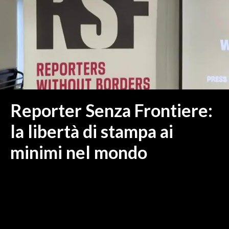
MEDIO CAMPIDANO
ORISTANO E PROVINCIA
SASSARI E PROVINCIA
GALLURA
NUORO E PROVINCIA
OGLIASTRA
AGENDA
Reporter Senza Frontiere:
CRONACA
la libertà di stampa ai
ITALIA
minimi nel mondo
MONDO
POLITICA
ECONOMIA
SERVIZI ALLE IMPRESE