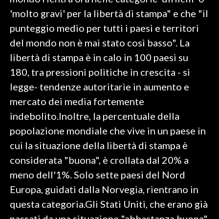
'molto gravi' per la libertà di stampa" e che "il
SPETTACOLI
punteggio medio per tutti i paesi e territori
del mondo non è mai stato così basso". La
GOSSIP
libertà di stampa è in calo in 100 paesi su
SALUTE
180, tra pressioni politiche in crescita - si
legge- tendenze autoritarie in aumento e
SARDEGNA TURISMO
mercato dei media fortemente
indebolito.Inoltre, la percentuale della
SARDI NEL MONDO
popolazione mondiale che vive in un paese in
NOTIZIE
cui la situazione della libertà di stampa è
EVENTI
considerata "buona", è crollata dal 20% a
#CARAUNIONE
meno dell'1%. Solo sette paesi del Nord
Europa, guidati dalla Norvegia, rientrano in
3 MINUTI CON
questa categoria.Gli Stati Uniti, che erano già
INSULARITÀ
passati da una situazione "abbastanza buona"