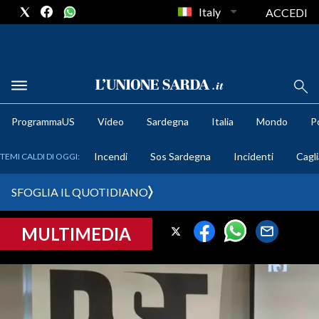
Italy
ACCEDI
METEO
ProgrammaUS
Video
Sardegna
Italia
Mondo
Po
COMUNI AL VOTO
Incendi
Sos Sardegna
Incidenti
Cagli
TEMI CALDI DI OGGI:
VIDEO
SFOGLIA IL QUOTIDIANO
FOTO
MULTIMEDIA
CRONACA SARDEGNA
CAGLIARI
PROVINCIA DI CAGLIARI
SULCIS IGLESIENTE