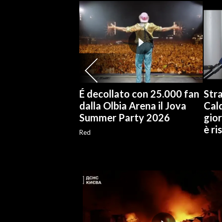
SPETTACOLI
GOSSIP
SALUTE
É decollato con 25.000 fan
Stra
SARDEGNA TURISMO
dalla Olbia Arena il Jova
Cal
Summer Party 2026
gior
SARDI NEL MONDO
è ri
NOTIZIE
Red
EVENTI
#CARAUNIONE
3 MINUTI CON
INSULARITÀ