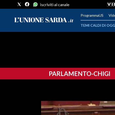
Iscriviti al canale
ProgrammaUS
Vid
TEMI CALDI DI OGG
METEO
COMUNI AL VOTO
VIDEO
PARLAMENTO-CHIGI
FOTO
CRONACA SARDEGNA
CAGLIARI
PROVINCIA DI CAGLIARI
SULCIS IGLESIENTE