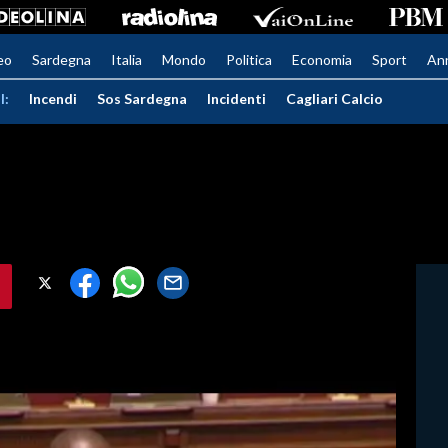
eo
Sardegna
Italia
Mondo
Politica
Economia
Sport
An
I:
Incendi
Sos Sardegna
Incidenti
Cagliari Calcio