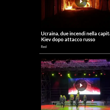
INFO AZIENDE
ABBONATI
ANNUNCI
Ucraina, due incendi nella capit
NECROLOGI
Kiev dopo attacco russo
PUBBLICITÀ
Red
SPIAGGE
STORE