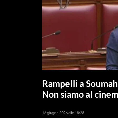
MEDIO CAMPIDANO
ORISTANO E PROVINCIA
SASSARI E PROVINCIA
GALLURA
NUORO E PROVINCIA
OGLIASTRA
AGENDA
CRONACA
ITALIA
MONDO
Rampelli a Soumaho
Non siamo al cinema
POLITICA
ECONOMIA
16 giugno 2026 alle 18:28
SERVIZI ALLE IMPRESE