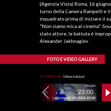
(Agenzia Vista) Roma, 16 giugno 
LAVORO
turno della Camera Rampelli e i
BANDI
inquadrato prima di iniziare il 
"Non siamo mica al cinema". Sou
SPORT IN SARDEGNA
stato attore, la battuta è impro
SPORT
Alexander Jakhnagiev
RISULTATI E CLASSIFICHE
CALCIO
FOTO E VIDEO GALLERY
CALCIO REGIONALE
BASKET
VOLLEY
TG VIDEOLINA
Ultime Edizioni
MOTORI
Edizione
23:00
TENNIS
Edizione 21-05-2026 23:00
ALTRI SPORT
CULTURA