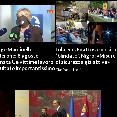
ge Marcinelle,
Lula, Sos Enattos è un sito
derone: 8 agosto
“blindato”. Nigro: «Misure
nata Ue vittime lavoro
di sicurezza già attive»
sultato importantissimo
Gianfranco Locci