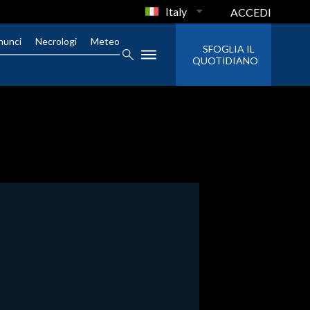
Italy
ACCEDI
nunci
Necrologi
Meteo
SFOGLIA IL
QUOTIDIANO