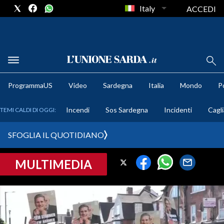
Italy
ACCEDI
METEO
ProgrammaUS
Video
Sardegna
Italia
Mondo
Po
COMUNI AL VOTO
Incendi
Sos Sardegna
Incidenti
Cagli
TEMI CALDI DI OGGI:
VIDEO
SFOGLIA IL QUOTIDIANO
FOTO
MULTIMEDIA
CRONACA SARDEGNA
CAGLIARI
PROVINCIA DI CAGLIARI
SULCIS IGLESIENTE