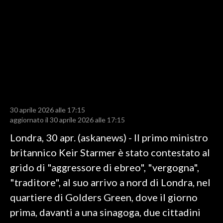
LAVORO
BANDI
SPORT IN SARDEGNA
SPORT
RISULTATI E CLASSIFICHE
CALCIO
30 aprile 2026 alle 17:15
aggiornato il 30 aprile 2026 alle 17:15
CALCIO REGIONALE
Londra, 30 apr. (askanews) - Il primo ministro
BASKET
britannico Keir Starmer è stato contestato al
VOLLEY
grido di "aggressore di ebreo", "vergogna",
MOTORI
"traditore", al suo arrivo a nord di Londra, nel
TENNIS
quartiere di Golders Green, dove il giorno
ALTRI SPORT
prima, davanti a una sinagoga, due cittadini
CULTURA