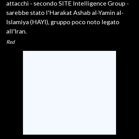
attacchi - secondo SITE Intelligence Group -
sarebbe stato l'Harakat Ashab al-Yamin al-
INFO AZIENDE
Islamiya (HAYI), gruppo poco noto legato
ABBONATI
all'Iran.
ANNUNCI
Red
NECROLOGI
PUBBLICITÀ
SPIAGGE
STORE