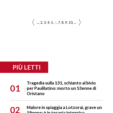
...
2
3
4
5
6
7
8
9
10
...
PIÙ LETTI
Tragedia sulla 131, schianto al bivio
01
per Paulilatino: morto un 53enne di
Oristano
02
Malore in spiaggia a Lotzorai, grave un
19enne: è in terapia intensiva