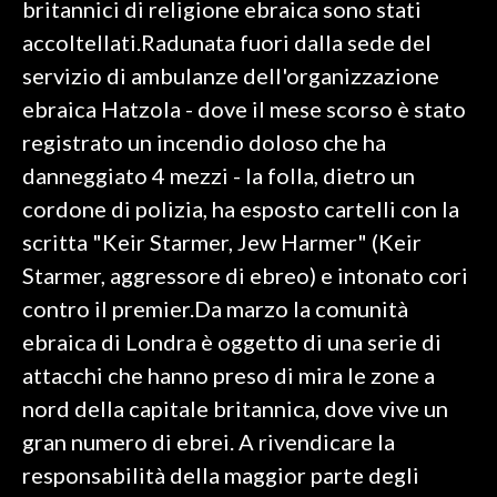
britannici di religione ebraica sono stati
accoltellati.Radunata fuori dalla sede del
SPETTACOLI
servizio di ambulanze dell'organizzazione
GOSSIP
ebraica Hatzola - dove il mese scorso è stato
registrato un incendio doloso che ha
SALUTE
danneggiato 4 mezzi - la folla, dietro un
cordone di polizia, ha esposto cartelli con la
SARDEGNA TURISMO
scritta "Keir Starmer, Jew Harmer" (Keir
SARDI NEL MONDO
Starmer, aggressore di ebreo) e intonato cori
NOTIZIE
contro il premier.Da marzo la comunità
EVENTI
ebraica di Londra è oggetto di una serie di
attacchi che hanno preso di mira le zone a
#CARAUNIONE
nord della capitale britannica, dove vive un
3 MINUTI CON
gran numero di ebrei. A rivendicare la
responsabilità della maggior parte degli
INSULARITÀ