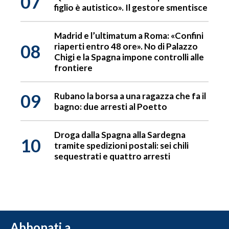
07
figlio è autistico». Il gestore smentisce
Madrid e l’ultimatum a Roma: «Confini
08
riaperti entro 48 ore». No di Palazzo
Chigi e la Spagna impone controlli alle
frontiere
09
Rubano la borsa a una ragazza che fa il
bagno: due arresti al Poetto
Droga dalla Spagna alla Sardegna
10
tramite spedizioni postali: sei chili
sequestrati e quattro arresti
Abbonati a