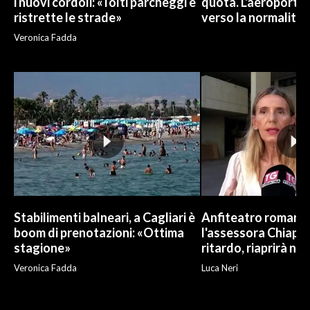
i nuovi cordoli: «Tolti parcheggi e
quota. L'aeroporto 
ristrette le strade»
verso la normalità
Veronica Fadda
Stabilimenti balneari, a Cagliari è
Anfiteatro romano d
boom di prenotazioni: «Ottima
l'assessora Chiapp
stagione»
ritardo, riaprirà ne
Veronica Fadda
Luca Neri