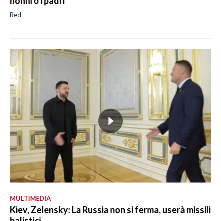
nonni o i padri"
Red
MULTIMEDIA
Kiev, Zelensky: La Russia non si ferma, userà missili
balistici