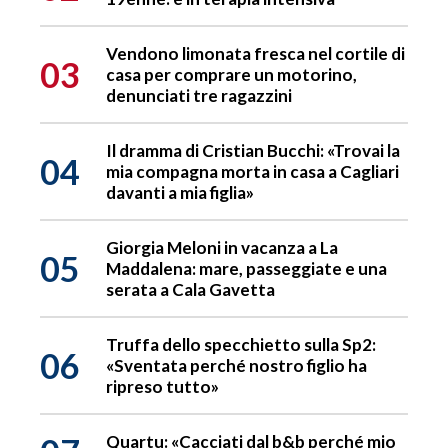
Vendono limonata fresca nel cortile di
03
casa per comprare un motorino,
denunciati tre ragazzini
Il dramma di Cristian Bucchi: «Trovai la
04
mia compagna morta in casa a Cagliari
davanti a mia figlia»
Giorgia Meloni in vacanza a La
05
Maddalena: mare, passeggiate e una
serata a Cala Gavetta
Truffa dello specchietto sulla Sp2:
06
«Sventata perché nostro figlio ha
ripreso tutto»
Quartu: «Cacciati dal b&b perché mio