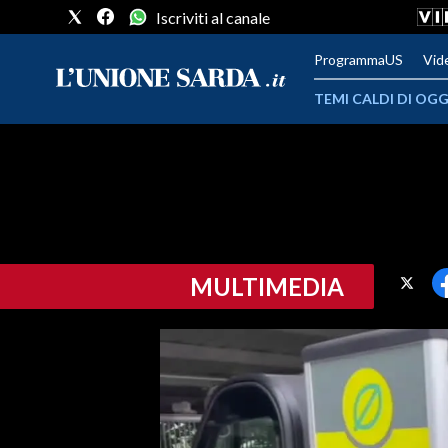
Iscriviti al canale
ProgrammaUS
Vid
TEMI CALDI DI OGG
METEO
COMUNI AL VOTO
VIDEO
MULTIMEDIA
FOTO
CRONACA SARDEGNA
CAGLIARI
PROVINCIA DI CAGLIARI
SULCIS IGLESIENTE