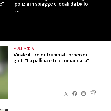
e"
polizia in spiagge e locali da ballo
Red
MULTIMEDIA
Virale il tiro di Trump al torneo di
golf: "La pallina è telecomandata"