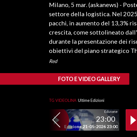
Milano, 5 mar. (askanews) - Poste
LAVORO
settore della logistica. Nel 202
BANDI
pacchi, in aumento del 13,3% ris
crescita, come sottolineato dal
SPORT IN SARDEGNA
durante la presentazione dei risul
SPORT
obiettivi del piano strategico 
RISULTATI E CLASSIFICHE
Red
CALCIO
CALCIO REGIONALE
FOTO E VIDEO GALLERY
BASKET
VOLLEY
TG VIDEOLINA
Ultime Edizioni
MOTORI
TENNIS
Edizione
23:00
ALTRI SPORT
Edizione 21-05-2026 23:00
CULTURA