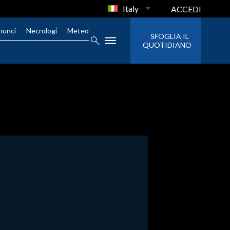
Italy
ACCEDI
nunci
Necrologi
Meteo
SFOGLIA IL
QUOTIDIANO