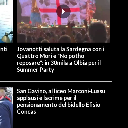
nti
Jovanotti saluta la Sardegna con i
Quattro Mori e "No potho
reposare": in 30mila a Olbia per il
Summer Party
San Gavino, al liceo Marconi-Lussu
applausi e lacrime per il
pensionamento del bidello Efisio
Concas