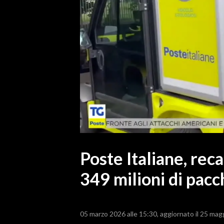
MEDIO CAMPIDANO
ORISTANO E PROVINCIA
SASSARI E PROVINCIA
GALLURA
NUORO E PROVINCIA
OGLIASTRA
AGENDA
CRONACA
ITALIA
MONDO
Poste Italiane, rec
349 milioni di pacc
POLITICA
ECONOMIA
05 marzo 2026 alle 15:30
aggiornato il 25 mag
SERVIZI ALLE IMPRESE