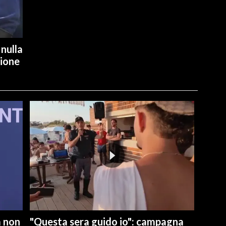
 nulla
ione
a non
"Questa sera guido io": campagna