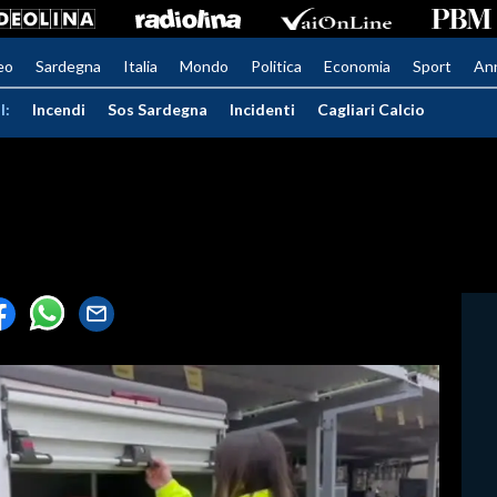
eo
Sardegna
Italia
Mondo
Politica
Economia
Sport
An
I:
Incendi
Sos Sardegna
Incidenti
Cagliari Calcio