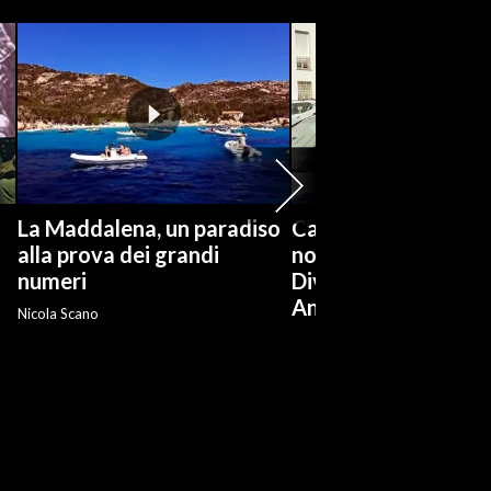
La Maddalena, un paradiso
Cagliari, Massimo 
alla prova dei grandi
nominato dirigente 
numeri
Divisione Polizia
Anticrimine
Nicola Scano