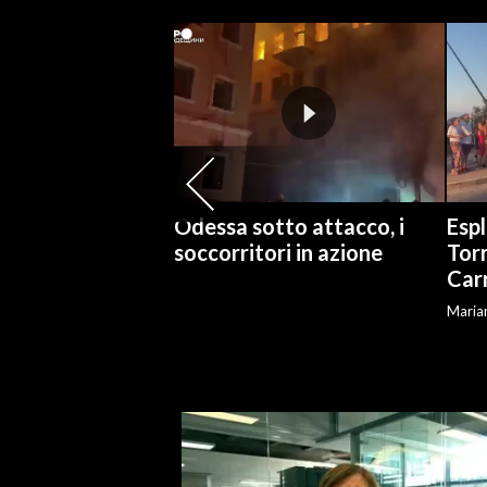
SPETTACOLI
GOSSIP
SALUTE
SARDEGNA TURISMO
Odessa sotto attacco, i
Espl
soccorritori in azione
Torr
SARDI NEL MONDO
Car
NOTIZIE
Marian
EVENTI
#CARAUNIONE
3 MINUTI CON
INSULARITÀ