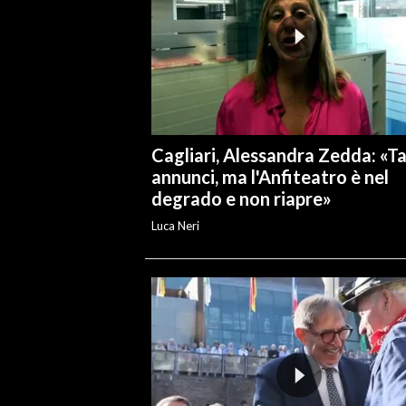
INFO AZIENDE
ABBONATI
ANNUNCI
NECROLOGI
PUBBLICITÀ
Cagliari, Alessandra Zedda: «Ta
annunci, ma l'Anfiteatro è nel
SPIAGGE
degrado e non riapre»
STORE
Luca Neri