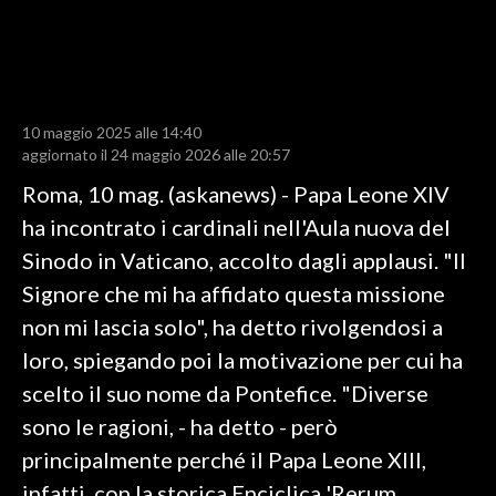
LAVORO
BANDI
SPORT IN SARDEGNA
10 maggio 2025 alle 14:40
aggiornato il 24 maggio 2026 alle 20:57
SPORT
Roma, 10 mag. (askanews) - Papa Leone XIV
RISULTATI E CLASSIFICHE
ha incontrato i cardinali nell'Aula nuova del
CALCIO
Sinodo in Vaticano, accolto dagli applausi. "Il
CALCIO REGIONALE
Signore che mi ha affidato questa missione
BASKET
non mi lascia solo", ha detto rivolgendosi a
VOLLEY
loro, spiegando poi la motivazione per cui ha
MOTORI
scelto il suo nome da Pontefice. "Diverse
TENNIS
sono le ragioni, - ha detto - però
ALTRI SPORT
principalmente perché il Papa Leone XIII,
infatti, con la storica Enciclica 'Rerum
CULTURA