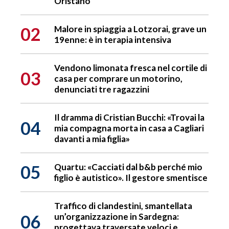
Oristano
02
Malore in spiaggia a Lotzorai, grave un
19enne: è in terapia intensiva
Vendono limonata fresca nel cortile di
03
casa per comprare un motorino,
denunciati tre ragazzini
Il dramma di Cristian Bucchi: «Trovai la
04
mia compagna morta in casa a Cagliari
davanti a mia figlia»
05
Quartu: «Cacciati dal b&b perché mio
figlio è autistico». Il gestore smentisce
Traffico di clandestini, smantellata
06
un’organizzazione in Sardegna:
progettava traversate veloci e