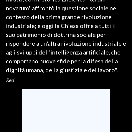
novarum', affrontò la questione sociale nel
SPETTACOLI
contesto della prima grande rivoluzione
industriale; e oggi la Chiesa offre a tutti il
GOSSIP
suo patrimonio di dottrina sociale per
SALUTE
rispondere a un'altra rivoluzione industriale e
agli sviluppi dell'intelligenza artificiale, che
SARDEGNA TURISMO
comportano nuove sfide per la difesa della
dignità umana, della giustizia e del lavoro".
SARDI NEL MONDO
NOTIZIE
Red
EVENTI
#CARAUNIONE
3 MINUTI CON
INSULARITÀ