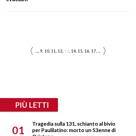
...
9
10
11
12
13
14
15
16
17
...
PIÙ LETTI
Tragedia sulla 131, schianto al bivio
01
per Paulilatino: morto un 53enne di