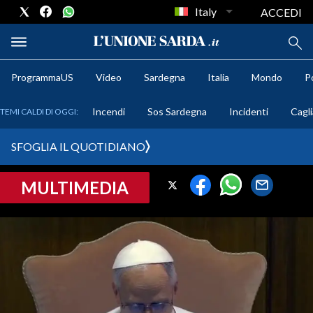
Italy
ACCEDI
ProgrammaUS
Video
Sardegna
Italia
Mondo
Po
METEO
Incendi
Sos Sardegna
Incidenti
Cagli
TEMI CALDI DI OGGI:
COMUNI AL VOTO
SFOGLIA IL QUOTIDIANO
VIDEO
MULTIMEDIA
FOTO
CRONACA SARDEGNA
CAGLIARI
PROVINCIA DI CAGLIARI
SULCIS IGLESIENTE