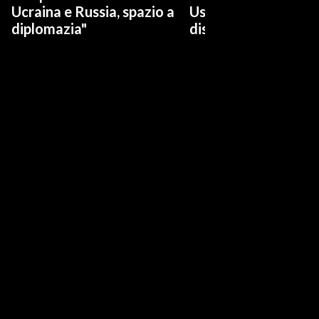
Ucraina e Russia, spazio a
Usa: "No a ritiro Idf
diplomazia"
disarmo Hamas"