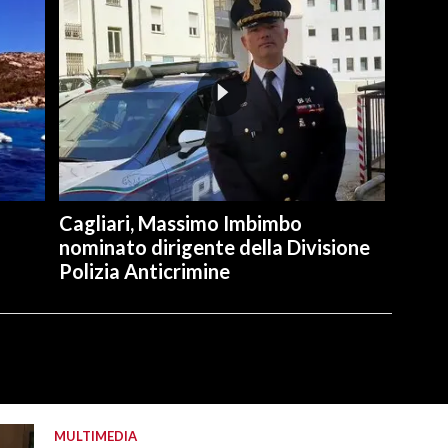
Cagliari, Massimo Imbimbo
nominato dirigente della Divisione
Polizia Anticrimine
MULTIMEDIA