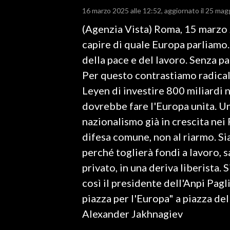
16 marzo 2025 alle 12:52
aggiornato il 25 mag
LAVORO
(Agenzia Vista) Roma, 15 marzo
BANDI
capire di quale Europa parliamo.
SPORT IN SARDEGNA
della pace e del lavoro. Senza pa
Per questo contrastiamo radica
SPORT
Leyen di investire 800 miliardi 
RISULTATI E CLASSIFICHE
dovrebbe fare l'Europa unita. Un
CALCIO
nazionalismo già in crescita nei
CALCIO REGIONALE
difesa comune, non al riarmo. S
BASKET
perché toglierà fondi a lavoro, s
VOLLEY
privato, in una deriva liberista.
MOTORI
così il presidente dell'Anpi Pag
TENNIS
piazza per l'Europa" a piazza de
ALTRI SPORT
Alexander Jakhnagiev
CULTURA