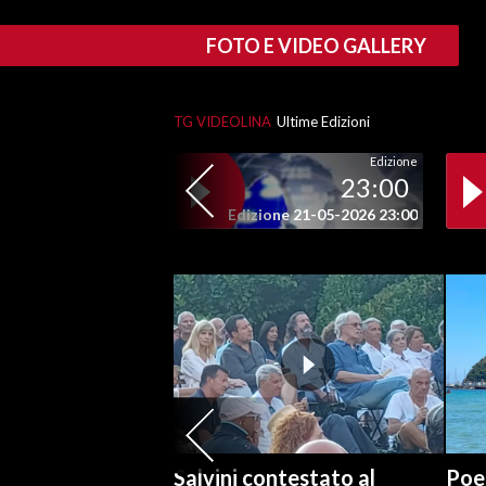
FOTO E VIDEO GALLERY
SPETTACOLI
GOSSIP
TG VIDEOLINA
Ultime Edizioni
SALUTE
Edizione
23:00
SARDEGNA TURISMO
Edizione 21-05-2026 23:00
SARDI NEL MONDO
NOTIZIE
EVENTI
#CARAUNIONE
3 MINUTI CON
Salvini contestato al
Poet
INSULARITÀ