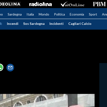
eo
Sardegna
Italia
Mondo
Politica
Economia
Sport
An
I:
Incendi
Sos Sardegna
Incidenti
Cagliari Calcio