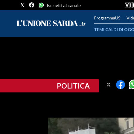
Iscriviti al canale
ProgrammaUS
Vid
TEMI CALDI DI OGG
METEO
COMUNI AL VOTO
VIDEO
POLITICA
FOTO
CRONACA SARDEGNA
CAGLIARI
PROVINCIA DI CAGLIARI
SULCIS IGLESIENTE