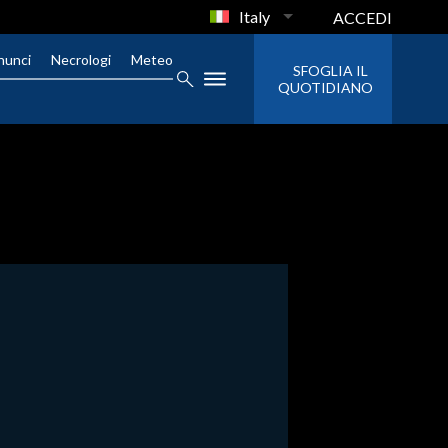
Italy
ACCEDI
nunci
Necrologi
Meteo
SFOGLIA IL
QUOTIDIANO