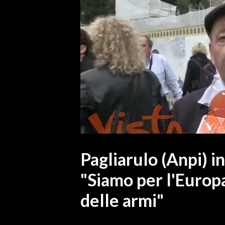
MEDIO CAMPIDANO
ORISTANO E PROVINCIA
SASSARI E PROVINCIA
GALLURA
NUORO E PROVINCIA
OGLIASTRA
AGENDA
CRONACA
ITALIA
MONDO
Pagliarulo (Anpi) i
"Siamo per l'Europa
POLITICA
delle armi"
ECONOMIA
SERVIZI ALLE IMPRESE