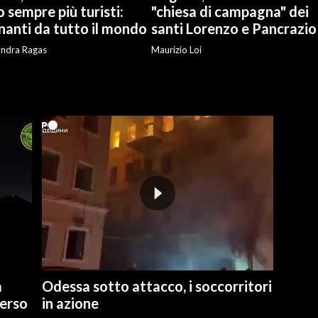
 sempre più turisti:
"chiesa di campagna" dei
nanti da tutto il mondo
santi Lorenzo e Pancrazio
andra Ragas
Maurizio Loi
a
Odessa sotto attacco, i soccorritori
verso
in azione