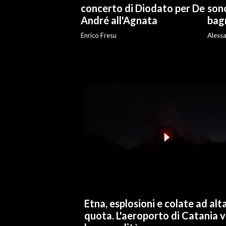
concerto di Diodato per De
sono
André all'Agnata
bag
INFO AZIENDE
Enrico Fresu
Aless
ABBONATI
ANNUNCI
NECROLOGI
PUBBLICITÀ
SPIAGGE
STORE
Etna, esplosioni e colate ad alt
quota. L'aeroporto di Catania 