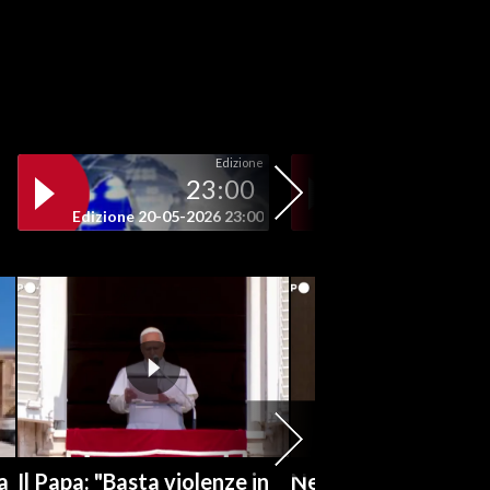
Edizione
23:00
19
Edizione 20-05-2026 23:00
Edizione 20-05-202
a
Il Papa: "Basta violenze in
Netanyahu respinge