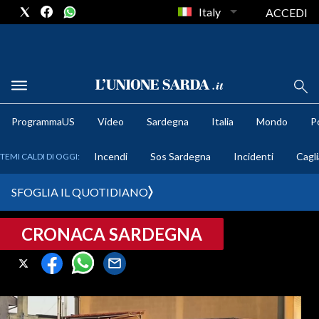
Italy
ACCEDI
METEO
ProgrammaUS
Video
Sardegna
Italia
Mondo
Po
COMUNI AL VOTO
Incendi
Sos Sardegna
Incidenti
Cagli
TEMI CALDI DI OGGI:
VIDEO
SFOGLIA IL QUOTIDIANO
FOTO
CRONACA SARDEGNA
CRONACA SARDEGNA
CAGLIARI
PROVINCIA DI CAGLIARI
SULCIS IGLESIENTE