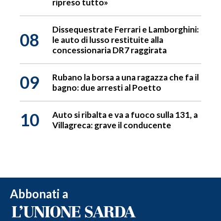
ripreso tutto»
Dissequestrate Ferrari e Lamborghini:
08
le auto di lusso restituite alla
concessionaria DR7 raggirata
09
Rubano la borsa a una ragazza che fa il
bagno: due arresti al Poetto
10
Auto si ribalta e va a fuoco sulla 131, a
Villagreca: grave il conducente
Abbonati a