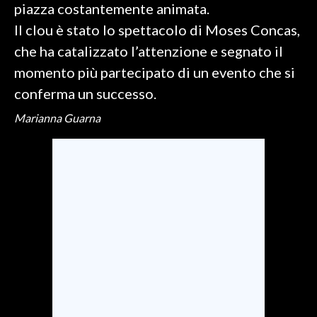
piazza costantemente animata.
Il clou è stato lo spettacolo di Moses Concas,
SPETTACOLI
che ha catalizzato l’attenzione e segnato il
GOSSIP
momento più partecipato di un evento che si
conferma un successo.
SALUTE
Marianna Guarna
SARDEGNA TURISMO
SARDI NEL MONDO
NOTIZIE
EVENTI
#CARAUNIONE
3 MINUTI CON
INSULARITÀ