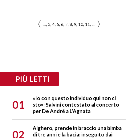
...
3
4
5
6
7
8
9
10
11
...
PIÙ LETTI
«Io con questo individuo qui non ci
01
sto»: Salvini contestato al concerto
per De André a L’Agnata
Alghero, prende in braccio una bimba
02
di tre anni e la bacia: inseguito dai