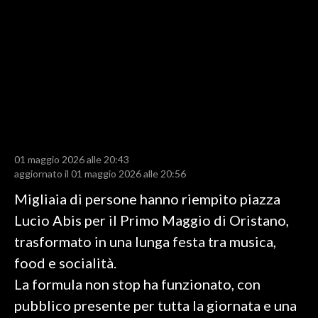
LAVORO
BANDI
SPORT IN SARDEGNA
SPORT
RISULTATI E CLASSIFICHE
CALCIO
01 maggio 2026 alle 20:43
aggiornato il 01 maggio 2026 alle 20:56
CALCIO REGIONALE
BASKET
Migliaia di persone hanno riempito piazza
VOLLEY
Lucio Abis per il Primo Maggio di Oristano,
MOTORI
trasformato in una lunga festa tra musica,
TENNIS
food e socialità.
ALTRI SPORT
La formula non stop ha funzionato, con
pubblico presente per tutta la giornata e una
CULTURA