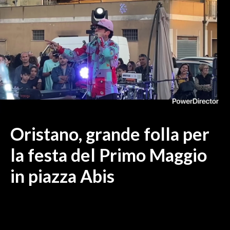
MEDIO CAMPIDANO
ORISTANO E PROVINCIA
SASSARI E PROVINCIA
GALLURA
NUORO E PROVINCIA
OGLIASTRA
AGENDA
CRONACA
Oristano, grande folla per
ITALIA
la festa del Primo Maggio
MONDO
in piazza Abis
POLITICA
ECONOMIA
SERVIZI ALLE IMPRESE