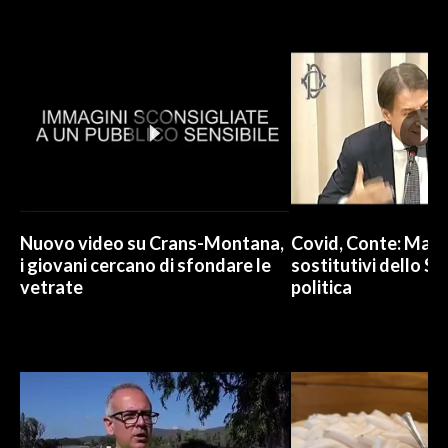
INFO AZIENDE
ABBONATI
ANNUNCI
NECROLOGI
PUBBLICITÀ
SPIAGGE
STORE
Nuovo video su Crans-Montana,
Covid, Conte: Mai u
i giovani cercano di sfondare le
sostitutivi dello St
vetrate
politica