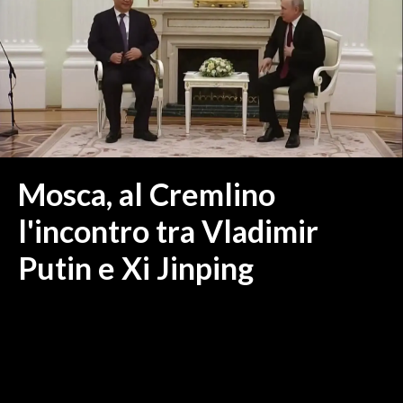
MEDIO CAMPIDANO
ORISTANO E PROVINCIA
SASSARI E PROVINCIA
GALLURA
NUORO E PROVINCIA
OGLIASTRA
AGENDA
Mosca, al Cremlino
CRONACA
l'incontro tra Vladimir
ITALIA
Putin e Xi Jinping
MONDO
POLITICA
ECONOMIA
SERVIZI ALLE IMPRESE