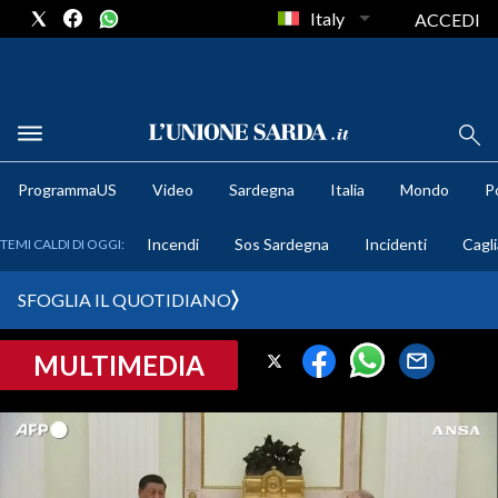
Italy
ACCEDI
METEO
ProgrammaUS
Video
Sardegna
Italia
Mondo
Po
COMUNI AL VOTO
Incendi
Sos Sardegna
Incidenti
Cagli
TEMI CALDI DI OGGI:
VIDEO
SFOGLIA IL QUOTIDIANO
FOTO
MULTIMEDIA
CRONACA SARDEGNA
CAGLIARI
PROVINCIA DI CAGLIARI
SULCIS IGLESIENTE