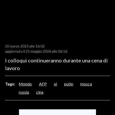
LAVORO
BANDI
SPORT IN SARDEGNA
SPORT
20 marzo 2023 alle 16:02
RISULTATI E CLASSIFICHE
aggiornato il 25 maggio 2026 alle 06:16
CALCIO
I colloqui continueranno durante una cena di
CALCIO REGIONALE
lavoro
BASKET
VOLLEY
Tags:
Mondo
AFP
xi
putin
mosca
MOTORI
russia
cina
TENNIS
ALTRI SPORT
CULTURA