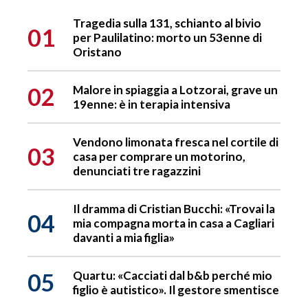
Tragedia sulla 131, schianto al bivio
01
per Paulilatino: morto un 53enne di
Oristano
02
Malore in spiaggia a Lotzorai, grave un
19enne: è in terapia intensiva
Vendono limonata fresca nel cortile di
03
casa per comprare un motorino,
denunciati tre ragazzini
Il dramma di Cristian Bucchi: «Trovai la
04
mia compagna morta in casa a Cagliari
davanti a mia figlia»
05
Quartu: «Cacciati dal b&b perché mio
figlio è autistico». Il gestore smentisce