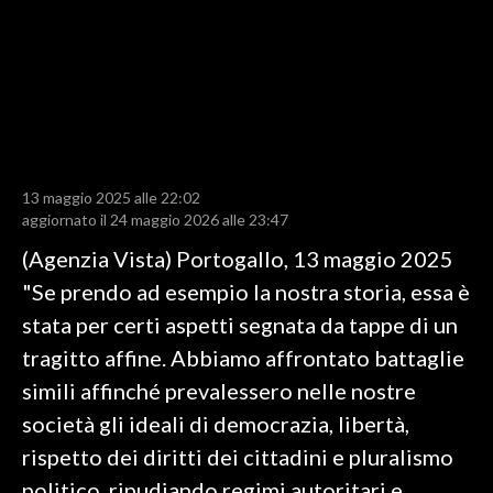
LAVORO
BANDI
SPORT IN SARDEGNA
SPORT
13 maggio 2025 alle 22:02
RISULTATI E CLASSIFICHE
aggiornato il 24 maggio 2026 alle 23:47
CALCIO
(Agenzia Vista) Portogallo, 13 maggio 2025
CALCIO REGIONALE
"Se prendo ad esempio la nostra storia, essa è
BASKET
stata per certi aspetti segnata da tappe di un
VOLLEY
tragitto affine. Abbiamo affrontato battaglie
MOTORI
simili affinché prevalessero nelle nostre
TENNIS
società gli ideali di democrazia, libertà,
ALTRI SPORT
rispetto dei diritti dei cittadini e pluralismo
politico, ripudiando regimi autoritari e
CULTURA