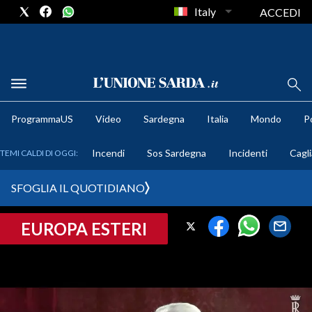
Italy
ACCEDI
METEO
ProgrammaUS
Video
Sardegna
Italia
Mondo
Po
COMUNI AL VOTO
Incendi
Sos Sardegna
Incidenti
Cagli
TEMI CALDI DI OGGI:
VIDEO
SFOGLIA IL QUOTIDIANO
FOTO
EUROPA ESTERI
CRONACA SARDEGNA
CAGLIARI
PROVINCIA DI CAGLIARI
SULCIS IGLESIENTE