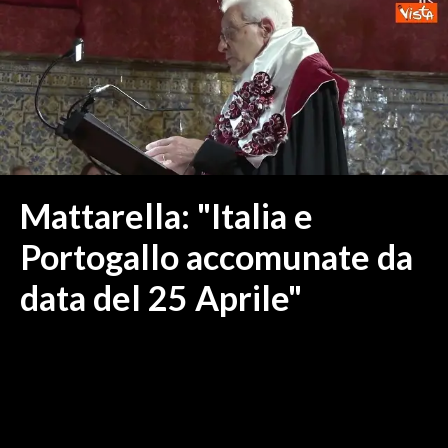
MEDIO CAMPIDANO
ORISTANO E PROVINCIA
SASSARI E PROVINCIA
GALLURA
NUORO E PROVINCIA
OGLIASTRA
AGENDA
Mattarella: "Italia e
CRONACA
Portogallo accomunate da
ITALIA
data del 25 Aprile"
MONDO
POLITICA
ECONOMIA
SERVIZI ALLE IMPRESE