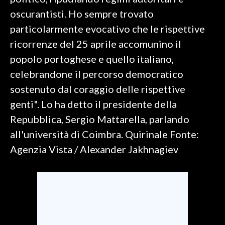
oscurantisti. Ho sempre trovato
SPETTACOLI
particolarmente evocativo che le rispettive
ricorrenze del 25 aprile accomunino il
GOSSIP
popolo portoghese e quello italiano,
SALUTE
celebrandone il percorso democratico
sostenuto dal coraggio delle rispettive
SARDEGNA TURISMO
genti". Lo ha detto il presidente della
Repubblica, Sergio Mattarella, parlando
SARDI NEL MONDO
all'università di Coimbra. Quirinale Fonte:
NOTIZIE
Agenzia Vista / Alexander Jakhnagiev
EVENTI
#CARAUNIONE
3 MINUTI CON
INSULARITÀ