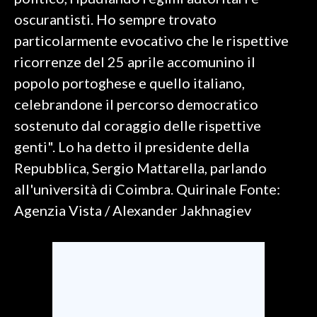
oscurantisti. Ho sempre trovato
SPETTACOLI
particolarmente evocativo che le rispettive
ricorrenze del 25 aprile accomunino il
GOSSIP
popolo portoghese e quello italiano,
SALUTE
celebrandone il percorso democratico
sostenuto dal coraggio delle rispettive
SARDEGNA TURISMO
genti". Lo ha detto il presidente della
Repubblica, Sergio Mattarella, parlando
SARDI NEL MONDO
all'università di Coimbra. Quirinale Fonte:
NOTIZIE
Agenzia Vista / Alexander Jakhnagiev
EVENTI
#CARAUNIONE
3 MINUTI CON
INSULARITÀ