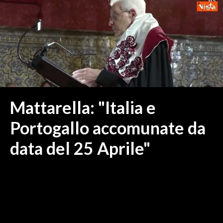
MEDIO CAMPIDANO
ORISTANO E PROVINCIA
SASSARI E PROVINCIA
GALLURA
NUORO E PROVINCIA
OGLIASTRA
AGENDA
Mattarella: "Italia e
CRONACA
Portogallo accomunate da
ITALIA
data del 25 Aprile"
MONDO
POLITICA
ECONOMIA
SERVIZI ALLE IMPRESE