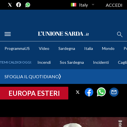
Italy
ACCEDI
METEO
ProgrammaUS
Video
Sardegna
Italia
Mondo
Po
COMUNI AL VOTO
Incendi
Sos Sardegna
Incidenti
Cagli
TEMI CALDI DI OGGI:
VIDEO
SFOGLIA IL QUOTIDIANO
FOTO
EUROPA ESTERI
CRONACA SARDEGNA
CAGLIARI
PROVINCIA DI CAGLIARI
SULCIS IGLESIENTE