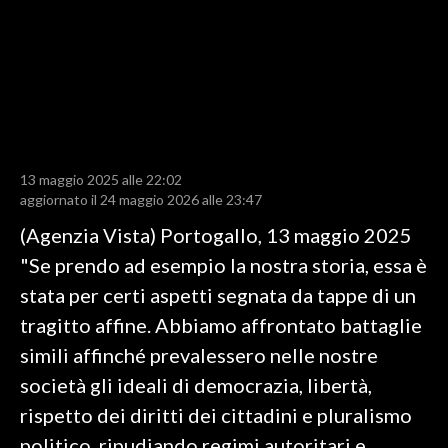
LAVORO
BANDI
SPORT IN SARDEGNA
SPORT
13 maggio 2025 alle 22:02
RISULTATI E CLASSIFICHE
aggiornato il 24 maggio 2026 alle 23:47
CALCIO
(Agenzia Vista) Portogallo, 13 maggio 2025
CALCIO REGIONALE
"Se prendo ad esempio la nostra storia, essa è
BASKET
stata per certi aspetti segnata da tappe di un
VOLLEY
tragitto affine. Abbiamo affrontato battaglie
MOTORI
simili affinché prevalessero nelle nostre
TENNIS
società gli ideali di democrazia, libertà,
ALTRI SPORT
rispetto dei diritti dei cittadini e pluralismo
politico, ripudiando regimi autoritari e
CULTURA