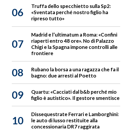
Truffa dello specchietto sulla Sp2:
06
«Sventata perché nostro figlio ha
ripreso tutto»
Madrid e l’ultimatum a Roma: «Confini
07
riaperti entro 48 ore». No di Palazzo
Chigi e la Spagna impone controlli alle
frontiere
08
Rubano la borsa a una ragazza che fa il
bagno: due arresti al Poetto
09
Quartu: «Cacciati dal b&b perché mio
figlio è autistico». Il gestore smentisce
Dissequestrate Ferrari e Lamborghini:
10
le auto di lusso restituite alla
concessionaria DR7 raggirata