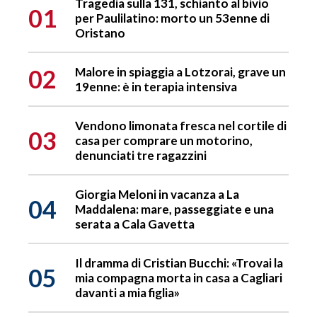
Tragedia sulla 131, schianto al bivio
01
per Paulilatino: morto un 53enne di
Oristano
02
Malore in spiaggia a Lotzorai, grave un
19enne: è in terapia intensiva
Vendono limonata fresca nel cortile di
03
casa per comprare un motorino,
denunciati tre ragazzini
Giorgia Meloni in vacanza a La
04
Maddalena: mare, passeggiate e una
serata a Cala Gavetta
Il dramma di Cristian Bucchi: «Trovai la
05
mia compagna morta in casa a Cagliari
davanti a mia figlia»