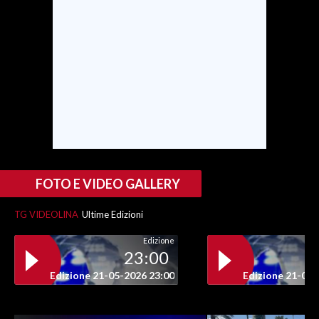
INFO AZIENDE
ABBONATI
ANNUNCI
NECROLOGI
PUBBLICITÀ
SPIAGGE
STORE
FOTO E VIDEO GALLERY
TG VIDEOLINA
Ultime Edizioni
Edizione
23:00
Edizione 21-05-2026 23:00
Edizione 21-05-