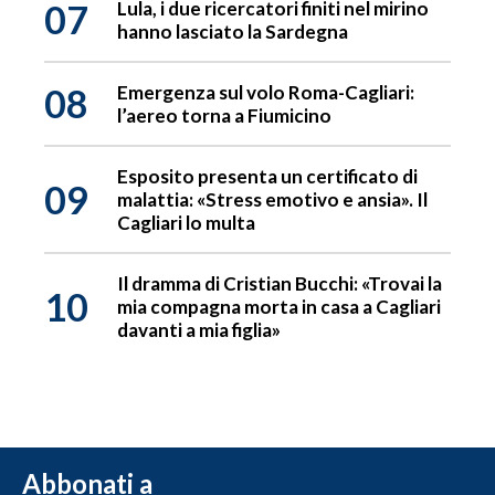
07
Lula, i due ricercatori finiti nel mirino
hanno lasciato la Sardegna
08
Emergenza sul volo Roma-Cagliari:
l’aereo torna a Fiumicino
Esposito presenta un certificato di
09
malattia: «Stress emotivo e ansia». Il
Cagliari lo multa
Il dramma di Cristian Bucchi: «Trovai la
10
mia compagna morta in casa a Cagliari
davanti a mia figlia»
Abbonati a