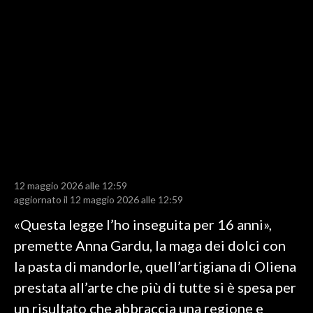
LAVORO
BANDI
SPORT IN SARDEGNA
SPORT
RISULTATI E CLASSIFICHE
CALCIO
CALCIO REGIONALE
12 maggio 2026 alle 12:59
BASKET
aggiornato il 12 maggio 2026 alle 12:59
VOLLEY
«Questa legge l’ho inseguita per 16 anni»,
MOTORI
premette Anna Gardu, la maga dei dolci con
TENNIS
la pasta di mandorle, quell’artigiana di Oliena
ALTRI SPORT
prestata all’arte che più di tutte si è spesa per
un risultato che abbraccia una regione e
CULTURA