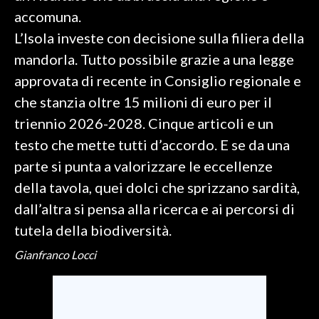
accomuna.
SPETTACOLI
L’Isola investe con decisione sulla filiera della
mandorla. Tutto possibile grazie a una legge
GOSSIP
approvata di recente in Consiglio regionale e
SALUTE
che stanzia oltre 15 milioni di euro per il
triennio 2026-2028. Cinque articoli e un
SARDEGNA TURISMO
testo che mette tutti d’accordo. E se da una
parte si punta a valorizzare le eccellenze
SARDI NEL MONDO
della tavola, quei dolci che sprizzano sardità,
NOTIZIE
dall’altra si pensa alla ricerca e ai percorsi di
EVENTI
tutela della biodiversità.
#CARAUNIONE
Gianfranco Locci
3 MINUTI CON
INSULARITÀ