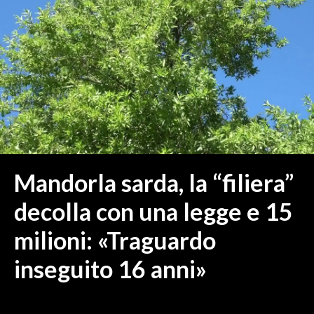
MEDIO CAMPIDANO
ORISTANO E PROVINCIA
SASSARI E PROVINCIA
GALLURA
NUORO E PROVINCIA
OGLIASTRA
AGENDA
CRONACA
Mandorla sarda, la “filiera”
ITALIA
decolla con una legge e 15
MONDO
milioni: «Traguardo
POLITICA
inseguito 16 anni»
ECONOMIA
SERVIZI ALLE IMPRESE