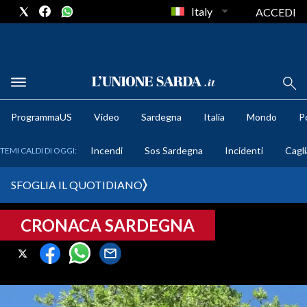
Italy
ACCEDI
METEO
ProgrammaUS
Video
Sardegna
Italia
Mondo
Po
COMUNI AL VOTO
Incendi
Sos Sardegna
Incidenti
Cagli
TEMI CALDI DI OGGI:
VIDEO
SFOGLIA IL QUOTIDIANO
FOTO
CRONACA SARDEGNA
CRONACA SARDEGNA
CAGLIARI
PROVINCIA DI CAGLIARI
SULCIS IGLESIENTE