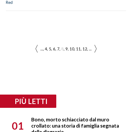
Red
...
4
5
6
7
8
9
10
11
12
...
PIÙ LETTI
Bono, morto schiacciato dal muro
01
crollato: una storia di famiglia segnata
dalle disgrazie