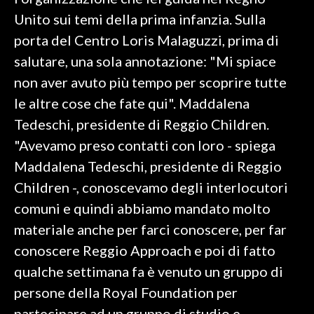
Unito sui temi della prima infanzia. Sulla
SPETTACOLI
porta del Centro Loris Malaguzzi, prima di
salutare, una sola annotazione: "Mi spiace
GOSSIP
non aver avuto più tempo per scoprire tutte
SALUTE
le altre cose che fate qui". Maddalena
Tedeschi, presidente di Reggio Children.
SARDEGNA TURISMO
"Avevamo preso contatti con loro - spiega
Maddalena Tedeschi, presidente di Reggio
SARDI NEL MONDO
Children -, conoscevamo degli interlocutori
NOTIZIE
comuni e quindi abbiamo mandato molto
EVENTI
materiale anche per farci conoscere, per far
#CARAUNIONE
conoscere Reggio Approach e poi di fatto
qualche settimana fa è venuto un gruppo di
3 MINUTI CON
persone della Royal Foundation per
INSULARITÀ
partecipare ad un gruppo di studio e