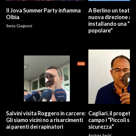
Il Jova Summer Party infiamma
A Berlino un teatro
Olbia
nuova direzione art
installando una "pi
Ilenia Giagnoni
popolare"
Salvini visita Roggero in carcere:
Cagliari, il progetto 
Gli siamo vicini no a risarcimenti
campo i “Piccoli sup
ai parenti dei rapinatori
sicurezza”
Andrea Sechi