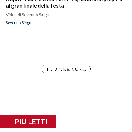
al gran finale della festa
Video di Severino Sirigu
Severino Sirigu
1
2
3
4
5
6
7
8
9
...
PIÙ LETTI