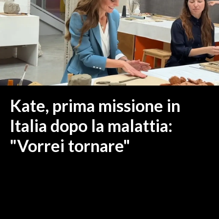
MEDIO CAMPIDANO
ORISTANO E PROVINCIA
SASSARI E PROVINCIA
GALLURA
NUORO E PROVINCIA
OGLIASTRA
AGENDA
Kate, prima missione in
CRONACA
Italia dopo la malattia:
ITALIA
"Vorrei tornare"
MONDO
POLITICA
ECONOMIA
SERVIZI ALLE IMPRESE