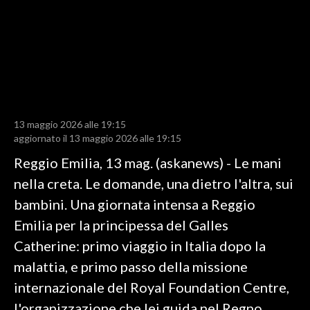
LAVORO
BANDI
SPORT IN SARDEGNA
SPORT
13 maggio 2026 alle 19:15
RISULTATI E CLASSIFICHE
aggiornato il 13 maggio 2026 alle 19:15
CALCIO
Reggio Emilia, 13 mag. (askanews) - Le mani
CALCIO REGIONALE
nella creta. Le domande, una dietro l'altra, sui
BASKET
bambini. Una giornata intensa a Reggio
VOLLEY
Emilia per la principessa del Galles
MOTORI
Catherine: primo viaggio in Italia dopo la
TENNIS
malattia, e primo passo della missione
ALTRI SPORT
internazionale del Royal Foundation Centre,
l'organizzazione che lei guida nel Regno
CULTURA