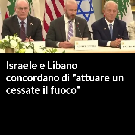
MEDIO CAMPIDANO
ORISTANO E PROVINCIA
SASSARI E PROVINCIA
GALLURA
NUORO E PROVINCIA
OGLIASTRA
AGENDA
Israele e Libano
CRONACA
concordano di "attuare un
ITALIA
cessate il fuoco"
MONDO
POLITICA
ECONOMIA
SERVIZI ALLE IMPRESE