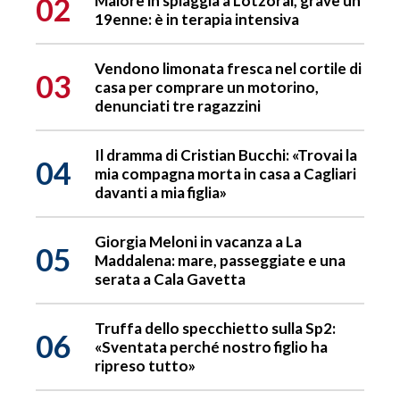
02
Malore in spiaggia a Lotzorai, grave un
19enne: è in terapia intensiva
Vendono limonata fresca nel cortile di
03
casa per comprare un motorino,
denunciati tre ragazzini
Il dramma di Cristian Bucchi: «Trovai la
04
mia compagna morta in casa a Cagliari
davanti a mia figlia»
Giorgia Meloni in vacanza a La
05
Maddalena: mare, passeggiate e una
serata a Cala Gavetta
Truffa dello specchietto sulla Sp2:
06
«Sventata perché nostro figlio ha
ripreso tutto»