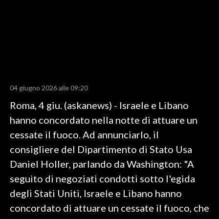
LAVORO
BANDI
SPORT IN SARDEGNA
SPORT
04 giugno 2026 alle 09:20
RISULTATI E CLASSIFICHE
Roma, 4 giu. (askanews) - Israele e Libano
CALCIO
hanno concordato nella notte di attuare un
CALCIO REGIONALE
cessate il fuoco. Ad annunciarlo, il
BASKET
consigliere del Dipartimento di Stato Usa
VOLLEY
Daniel Holler, parlando da Washington: "A
MOTORI
seguito di negoziati condotti sotto l'egida
TENNIS
degli Stati Uniti, Israele e Libano hanno
ALTRI SPORT
concordato di attuare un cessate il fuoco, che
CULTURA