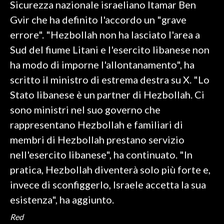
Sicurezza nazionale israeliano Itamar Ben
Gvir che ha definito l'accordo un "grave
INFO AZIENDE
errore". "Hezbollah non ha lasciato l'area a
ABBONATI
Sud del fiume Litani e l'esercito libanese non
ANNUNCI
ha modo di imporne l'allontanamento", ha
NECROLOGI
scritto il ministro di estrema destra su X. "Lo
PUBBLICITÀ
Stato libanese è un partner di Hezbollah. Ci
SPIAGGE
sono ministri nel suo governo che
STORE
rappresentano Hezbollah e familiari di
membri di Hezbollah prestano servizio
nell'esercito libanese", ha continuato. "In
pratica, Hezbollah diventerà solo più forte e,
invece di sconfiggerlo, Israele accetta la sua
esistenza", ha aggiunto.
Red