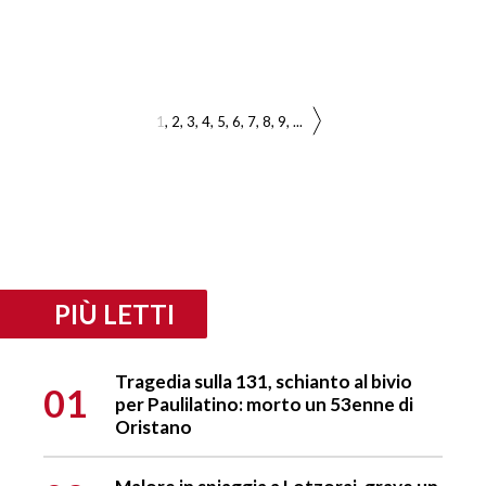
1
2
3
4
5
6
7
8
9
...
PIÙ LETTI
Tragedia sulla 131, schianto al bivio
01
per Paulilatino: morto un 53enne di
Oristano