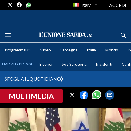
Italy
ACCEDI
METEO
ProgrammaUS
Video
Sardegna
Italia
Mondo
Po
COMUNI AL VOTO
Incendi
Sos Sardegna
Incidenti
Cagli
TEMI CALDI DI OGGI:
VIDEO
SFOGLIA IL QUOTIDIANO
FOTO
MULTIMEDIA
CRONACA SARDEGNA
CAGLIARI
PROVINCIA DI CAGLIARI
SULCIS IGLESIENTE