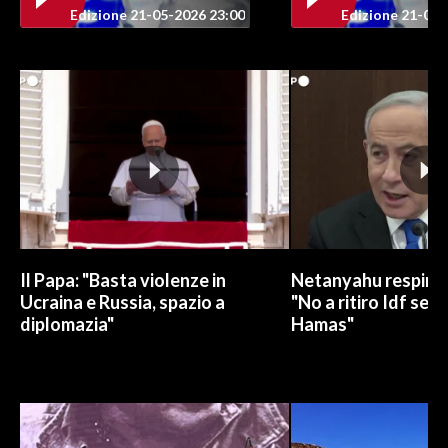
Edizione 21-05-2026 23:00
Edizione 21-05-
Il Papa: "Basta violenze in
Netanyahu respinge
Ucraina e Russia, spazio a
"No a ritiro Idf sen
diplomazia"
Hamas"