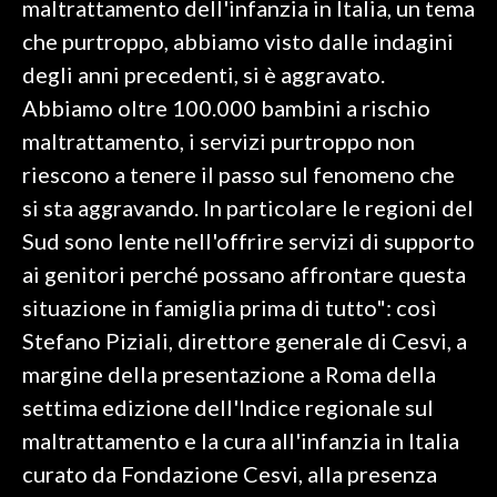
maltrattamento dell'infanzia in Italia, un tema
che purtroppo, abbiamo visto dalle indagini
SPETTACOLI
degli anni precedenti, si è aggravato.
GOSSIP
Abbiamo oltre 100.000 bambini a rischio
maltrattamento, i servizi purtroppo non
SALUTE
riescono a tenere il passo sul fenomeno che
si sta aggravando. In particolare le regioni del
SARDEGNA TURISMO
Sud sono lente nell'offrire servizi di supporto
SARDI NEL MONDO
ai genitori perché possano affrontare questa
NOTIZIE
situazione in famiglia prima di tutto": così
EVENTI
Stefano Piziali, direttore generale di Cesvi, a
margine della presentazione a Roma della
#CARAUNIONE
settima edizione dell'Indice regionale sul
3 MINUTI CON
maltrattamento e la cura all'infanzia in Italia
curato da Fondazione Cesvi, alla presenza
INSULARITÀ