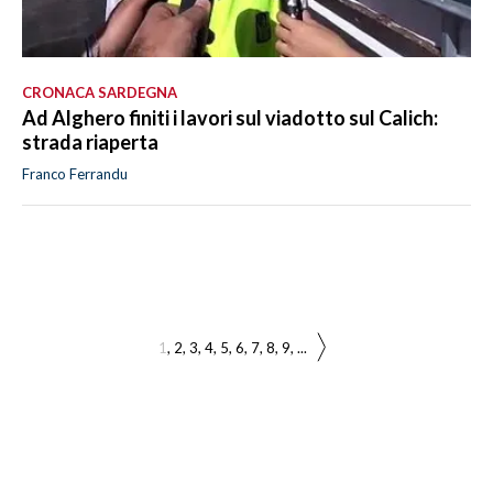
CRONACA SARDEGNA
Ad Alghero finiti i lavori sul viadotto sul Calich:
strada riaperta
Franco Ferrandu
1
2
3
4
5
6
7
8
9
...