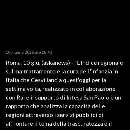
LAVORO
BANDI
SPORT IN SARDEGNA
SPORT
10 giugno 2026 alle 18:43
RISULTATI E CLASSIFICHE
Roma, 10 giu. (askanews) - "L'Indice regionale
CALCIO
sul maltrattamento e la cura dell'infanzia in
CALCIO REGIONALE
Italia che Cesvi lancia quest'oggi per la
BASKET
settima volta, realizzato in collaborazione
VOLLEY
con Rai e il supporto di Intesa San Paolo è un
MOTORI
rapporto che analizza la capacità delle
TENNIS
regioni attraverso i servizi pubblici di
ALTRI SPORT
affrontare il tema della trascuratezza e il
CULTURA