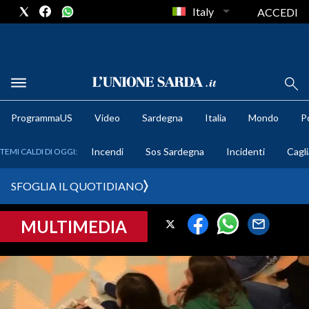
Italy
ACCEDI
METEO
ProgrammaUS
Video
Sardegna
Italia
Mondo
Po
COMUNI AL VOTO
Incendi
Sos Sardegna
Incidenti
Cagli
TEMI CALDI DI OGGI:
VIDEO
SFOGLIA IL QUOTIDIANO
FOTO
MULTIMEDIA
CRONACA SARDEGNA
CAGLIARI
PROVINCIA DI CAGLIARI
SULCIS IGLESIENTE