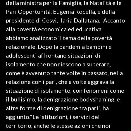
della ministra per la Famiglia, la Natalità e le
Pari Opportunità, Eugenia Rocella, e della
INFO AZIENDE
presidente di Cesvi, Ilaria Dallatana. "Accanto
ABBONATI
alla povertà economica ed educativa
ANNUNCI
abbiamo analizzato il tema della povertà
NECROLOGI
relazionale. Dopo la pandemia bambini e
PUBBLICITÀ
adolescenti affrontano situazioni di
SPIAGGE
isolamento che non riescono a superare,
STORE
come è avvenuto tante volte in passato, nella
relazione con i pari, che a volte aggrava la
situazione di isolamento, con fenomeni come
il bullisimo, la denigrazione bodyshaming, e
altre forme di denigrazione tra pari", ha
aggiunto."Le istituzioni, i servizi del
territorio, anche le stesse azioni che noi