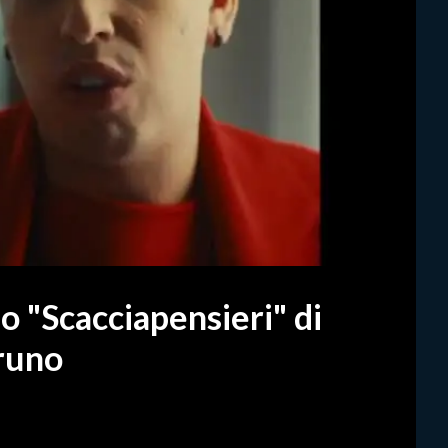
eo "Scacciapensieri" di
runo