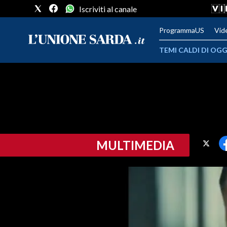
Iscriviti al canale
ProgrammaUS
Vid
TEMI CALDI DI OGG
METEO
COMUNI AL VOTO
VIDEO
MULTIMEDIA
FOTO
CRONACA SARDEGNA
CAGLIARI
PROVINCIA DI CAGLIARI
SULCIS IGLESIENTE