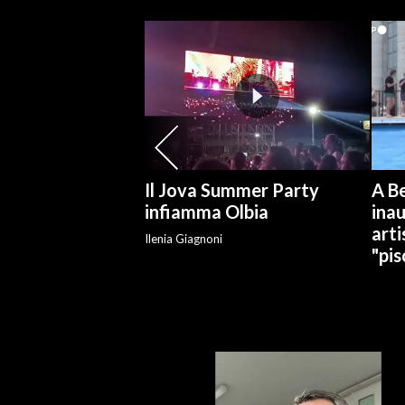
INFO AZIENDE
ABBONATI
ANNUNCI
NECROLOGI
PUBBLICITÀ
SPIAGGE
Il Jova Summer Party
A Be
STORE
infiamma Olbia
ina
arti
Ilenia Giagnoni
"pis