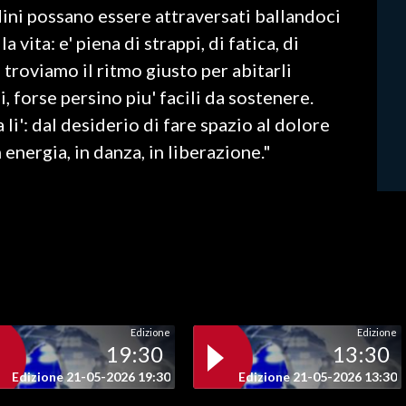
udini possano essere attraversati ballandoci
vita: e' piena di strappi, di fatica, di
 troviamo il ritmo giusto per abitarli
, forse persino piu' facili da sostenere.
li': dal desiderio di fare spazio al dolore
energia, in danza, in liberazione."
Edizione
Edizione
19:30
13:30
Edizione 21-05-2026 19:30
Edizione 21-05-2026 13:30