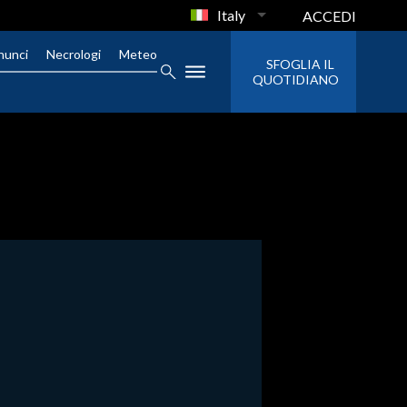
Italy
ACCEDI
nunci
Necrologi
Meteo
SFOGLIA IL
QUOTIDIANO