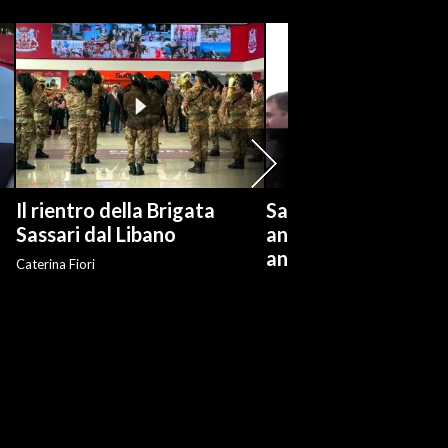
Il rientro della Brigata
Salvini: "Roggero ch
?
Sassari dal Libano
andare avanti su n
anti-risarcimenti"
Caterina Fiori