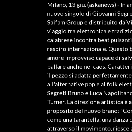
Milano, 13 giu. (askanews) - In an
LAVORO
nuovo singolo di Giovanni Segre
BANDI
Saifam Group e distribuito da Vi
viaggio tra elettronica e tradiz
SPORT IN SARDEGNA
calabrese incontra beat pulsanti
SPORT
respiro internazionale. Questo b
RISULTATI E CLASSIFICHE
amore improvviso capace di salvar
CALCIO
ballare anche nel caos. Caratteri
CALCIO REGIONALE
il pezzo si adatta perfettamente a
BASKET
all'alternative pop e al folk ele
VOLLEY
Segreti Bruno e Luca Napolitano
MOTORI
Turner. La direzione artistica è 
TENNIS
proposito del nuovo brano: "Con
ALTRI SPORT
come una tarantella: una danza 
attraverso il movimento, riesce 
CULTURA