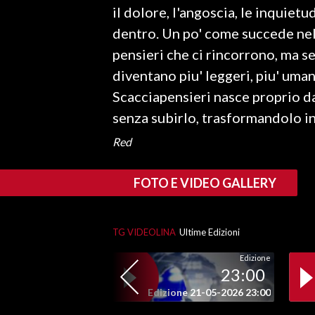
il dolore, l'angoscia, le inquiet
dentro. Un po' come succede nella 
SPETTACOLI
pensieri che ci rincorrono, ma se
GOSSIP
diventano piu' leggeri, piu' umani
Scacciapensieri nasce proprio da 
SALUTE
senza subirlo, trasformandolo in 
SARDEGNA TURISMO
Red
SARDI NEL MONDO
FOTO E VIDEO GALLERY
NOTIZIE
EVENTI
TG VIDEOLINA
Ultime Edizioni
#CARAUNIONE
Edizione
23:00
3 MINUTI CON
Edizione 21-05-2026 23:00
INSULARITÀ