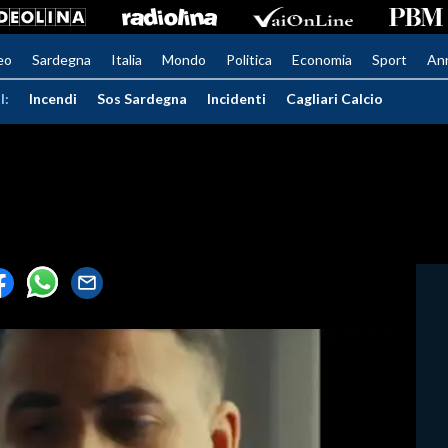
eo
Sardegna
Italia
Mondo
Politica
Economia
Sport
An
I:
Incendi
Sos Sardegna
Incidenti
Cagliari Calcio