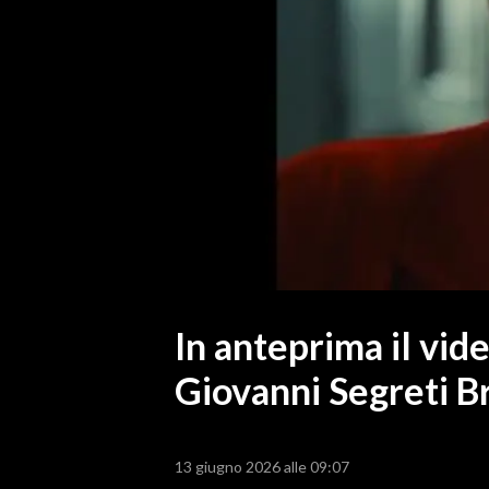
MEDIO CAMPIDANO
ORISTANO E PROVINCIA
SASSARI E PROVINCIA
GALLURA
NUORO E PROVINCIA
OGLIASTRA
AGENDA
CRONACA
ITALIA
MONDO
In anteprima il vid
Giovanni Segreti B
POLITICA
ECONOMIA
13 giugno 2026 alle 09:07
SERVIZI ALLE IMPRESE