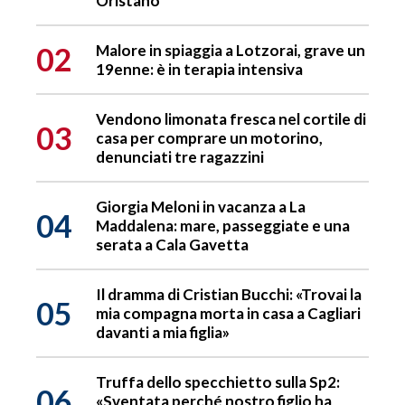
Oristano
02
Malore in spiaggia a Lotzorai, grave un
19enne: è in terapia intensiva
Vendono limonata fresca nel cortile di
03
casa per comprare un motorino,
denunciati tre ragazzini
Giorgia Meloni in vacanza a La
04
Maddalena: mare, passeggiate e una
serata a Cala Gavetta
Il dramma di Cristian Bucchi: «Trovai la
05
mia compagna morta in casa a Cagliari
davanti a mia figlia»
Truffa dello specchietto sulla Sp2:
06
«Sventata perché nostro figlio ha