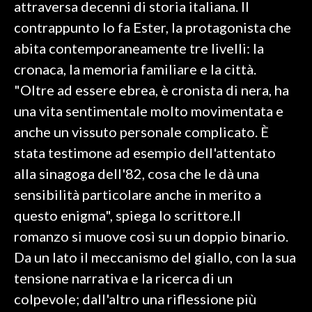
attraversa decenni di storia italiana. Il
contrappunto lo fa Ester, la protagonista che
INFO AZIENDE
abita contemporaneamente tre livelli: la
ABBONATI
cronaca, la memoria familiare e la città.
ANNUNCI
"Oltre ad essere ebrea, è cronista di nera, ha
NECROLOGI
una vita sentimentale molto movimentata e
PUBBLICITÀ
anche un vissuto personale complicato. È
SPIAGGE
stata testimone ad esempio dell'attentato
STORE
alla sinagoga dell'82, cosa che le dà una
sensibilità particolare anche in merito a
questo enigma", spiega lo scrittore.Il
romanzo si muove così su un doppio binario.
Da un lato il meccanismo del giallo, con la sua
tensione narrativa e la ricerca di un
colpevole; dall'altro una riflessione più