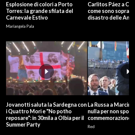
Esplosione di colori a Porto
Carlitos Páez a Cagl
Torres: la grande sfilata del
come sono sopravvi
Carnevale Estivo
disastro delle And
Mariangela Pala
Jovanotti saluta la Sardegna con
La Russa a Marcinel
i Quattro Mori e "No potho
nulla per non sporc
reposare": in 30mila a Olbia per il
commemorazione
Summer Party
Red