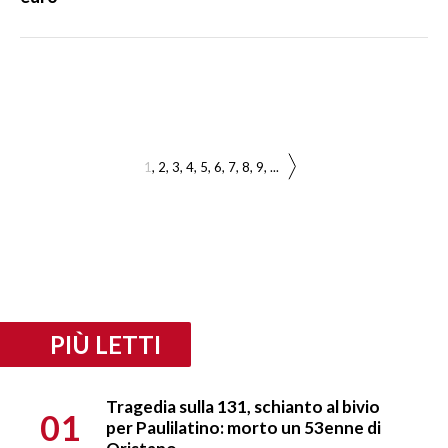
1
2
3
4
5
6
7
8
9
...
PIÙ LETTI
Tragedia sulla 131, schianto al bivio
01
per Paulilatino: morto un 53enne di