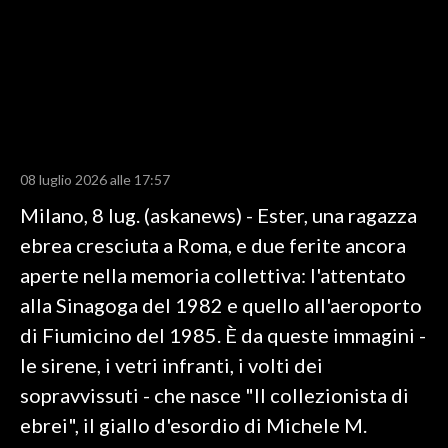
LAVORO
BANDI
SPORT IN SARDEGNA
SPORT
08 luglio 2026 alle 17:57
RISULTATI E CLASSIFICHE
Milano, 8 lug. (askanews) - Ester, una ragazza
CALCIO
ebrea cresciuta a Roma, e due ferite ancora
CALCIO REGIONALE
aperte nella memoria collettiva: l'attentato
BASKET
alla Sinagoga del 1982 e quello all'aeroporto
VOLLEY
di Fiumicino del 1985. È da queste immagini -
MOTORI
le sirene, i vetri infranti, i volti dei
TENNIS
sopravvissuti - che nasce "Il collezionista di
ALTRI SPORT
ebrei", il giallo d'esordio di Michele M.
CULTURA