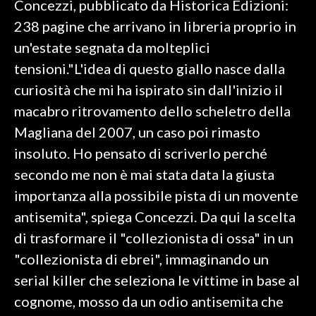
Concezzi, pubblicato da Historica Edizioni:
238 pagine che arrivano in libreria proprio in
SPETTACOLI
un'estate segnata da molteplici
GOSSIP
tensioni."L'idea di questo giallo nasce dalla
curiosità che mi ha ispirato sin dall'inizio il
SALUTE
macabro ritrovamento dello scheletro della
Magliana del 2007, un caso poi rimasto
SARDEGNA TURISMO
insoluto. Ho pensato di scriverlo perché
SARDI NEL MONDO
secondo me non è mai stata data la giusta
NOTIZIE
importanza alla possibile pista di un movente
EVENTI
antisemita", spiega Concezzi. Da qui la scelta
di trasformare il "collezionista di ossa" in un
#CARAUNIONE
"collezionista di ebrei", immaginando un
3 MINUTI CON
serial killer che seleziona le vittime in base al
cognome, mosso da un odio antisemita che
INSULARITÀ