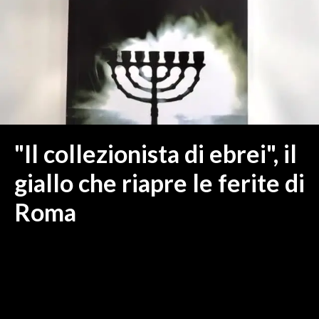
MEDIO CAMPIDANO
ORISTANO E PROVINCIA
SASSARI E PROVINCIA
GALLURA
NUORO E PROVINCIA
OGLIASTRA
AGENDA
"Il collezionista di ebrei", il
CRONACA
giallo che riapre le ferite di
ITALIA
Roma
MONDO
POLITICA
ECONOMIA
SERVIZI ALLE IMPRESE