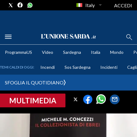
Italy
ACCEDI
METEO
ProgrammaUS
Video
Sardegna
Italia
Mondo
Po
COMUNI AL VOTO
Incendi
Sos Sardegna
Incidenti
Cagli
TEMI CALDI DI OGGI:
VIDEO
SFOGLIA IL QUOTIDIANO
FOTO
MULTIMEDIA
CRONACA SARDEGNA
CAGLIARI
PROVINCIA DI CAGLIARI
SULCIS IGLESIENTE