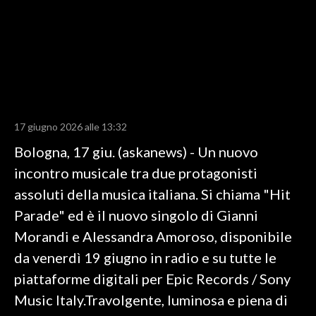
LAVORO
BANDI
SPORT IN SARDEGNA
SPORT
17 giugno 2026 alle 13:32
RISULTATI E CLASSIFICHE
Bologna, 17 giu. (askanews) - Un nuovo
CALCIO
incontro musicale tra due protagonisti
CALCIO REGIONALE
assoluti della musica italiana. Si chiama "Hit
BASKET
Parade" ed è il nuovo singolo di Gianni
VOLLEY
Morandi e Alessandra Amoroso, disponibile
MOTORI
da venerdì 19 giugno in radio e su tutte le
TENNIS
piattaforme digitali per Epic Records / Sony
ALTRI SPORT
Music Italy.Travolgente, luminosa e piena di
CULTURA