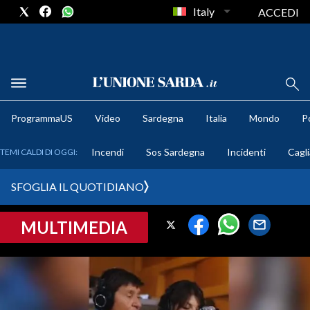
Italy
ACCEDI
METEO
ProgrammaUS
Video
Sardegna
Italia
Mondo
Po
COMUNI AL VOTO
Incendi
Sos Sardegna
Incidenti
Cagli
TEMI CALDI DI OGGI:
VIDEO
SFOGLIA IL QUOTIDIANO
FOTO
MULTIMEDIA
CRONACA SARDEGNA
CAGLIARI
PROVINCIA DI CAGLIARI
SULCIS IGLESIENTE