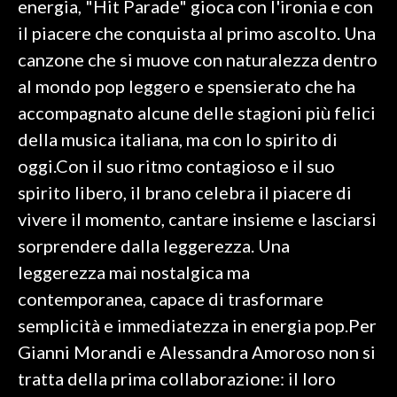
energia, "Hit Parade" gioca con l'ironia e con
il piacere che conquista al primo ascolto. Una
SPETTACOLI
canzone che si muove con naturalezza dentro
GOSSIP
al mondo pop leggero e spensierato che ha
accompagnato alcune delle stagioni più felici
SALUTE
della musica italiana, ma con lo spirito di
oggi.Con il suo ritmo contagioso e il suo
SARDEGNA TURISMO
spirito libero, il brano celebra il piacere di
SARDI NEL MONDO
vivere il momento, cantare insieme e lasciarsi
NOTIZIE
sorprendere dalla leggerezza. Una
EVENTI
leggerezza mai nostalgica ma
contemporanea, capace di trasformare
#CARAUNIONE
semplicità e immediatezza in energia pop.Per
3 MINUTI CON
Gianni Morandi e Alessandra Amoroso non si
tratta della prima collaborazione: il loro
INSULARITÀ