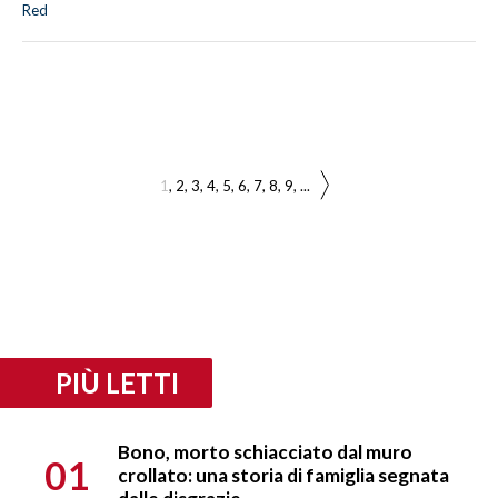
Red
1
2
3
4
5
6
7
8
9
...
PIÙ LETTI
Bono, morto schiacciato dal muro
01
crollato: una storia di famiglia segnata