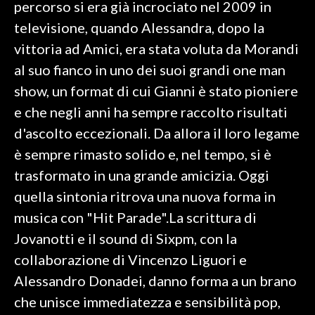
percorso si era già incrociato nel 2009 in
televisione, quando Alessandra, dopo la
INFO AZIENDE
vittoria ad Amici, era stata voluta da Morandi
ABBONATI
al suo fianco in uno dei suoi grandi one man
ANNUNCI
show, un format di cui Gianni è stato pioniere
NECROLOGI
e che negli anni ha sempre raccolto risultati
PUBBLICITÀ
d'ascolto eccezionali. Da allora il loro legame
SPIAGGE
è sempre rimasto solido e, nel tempo, si è
STORE
trasformato in una grande amicizia. Oggi
quella sintonia ritrova una nuova forma in
musica con "Hit Parade".La scrittura di
Jovanotti e il sound di Sixpm, con la
collaborazione di Vincenzo Liguori e
Alessandro Donadei, danno forma a un brano
che unisce immediatezza e sensibilità pop,