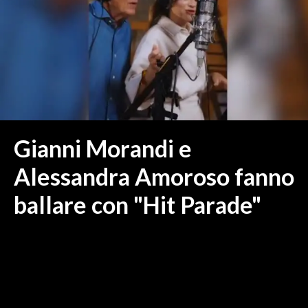
MEDIO CAMPIDANO
ORISTANO E PROVINCIA
SASSARI E PROVINCIA
GALLURA
NUORO E PROVINCIA
OGLIASTRA
AGENDA
Gianni Morandi e
CRONACA
Alessandra Amoroso fanno
ITALIA
ballare con "Hit Parade"
MONDO
POLITICA
ECONOMIA
SERVIZI ALLE IMPRESE