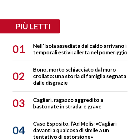
PIÙ LETTI
01
Nell’Isola assediata dal caldo arrivano i
temporali estivi: allerta nel pomeriggio
Bono, morto schiacciato dal muro
02
crollato: una storia di famiglia segnata
dalle disgrazie
03
Cagliari, ragazzo aggredito a
bastonate in strada: è grave
Caso Esposito, l’Ad Melis: «Cagliari
04
davanti a qualcosa di simile a un
tentativo di estorsione»