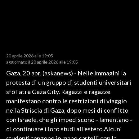
LAVORO
BANDI
SPORT IN SARDEGNA
SPORT
20 aprile 2026 alle 19:05
RISULTATI E CLASSIFICHE
aggiornato il 20 aprile 2026 alle 19:05
CALCIO
Gaza, 20 apr. (askanews) - Nelle immagini la
CALCIO REGIONALE
protesta di un gruppo di studenti universitari
BASKET
sfollati a Gaza City. Ragazzi e ragazze
VOLLEY
manifestano contro le restrizioni di viaggio
MOTORI
nella Striscia di Gaza, dopo mesi di conflitto
TENNIS
con Israele, che gli impediscono - lamentano -
ALTRI SPORT
di continuare i loro studi all'estero.Alcuni
studenti tengono in mano cartelli con la
CULTURA