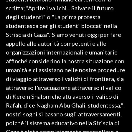
scritta; "Aprite i valichi... Salvate il futuro
SPETTACOLI
degli studenti" o "La prima protesta
studentesca per gli studenti bloccati nella
GOSSIP
Striscia di Gaza"."Siamo venuti oggi per fare
SALUTE
appello alle autorità competenti e alle
organizzazioni internazionali e umanitarie
SARDEGNA TURISMO
affinché considerino la nostra situazione con
umanità e ci assistano nelle nostre procedure
SARDI NEL MONDO
di viaggio attraverso i valichi di frontiera, sia
NOTIZIE
attraverso l'evacuazione attraverso il valico
EVENTI
di Kerem Shalom che attraverso il valico di
#CARAUNIONE
Rafah, dice Nagham Abu Ghali, studentessa."I
nostri sogni si basano sugli attraversamenti,
3 MINUTI CON
poiché il sistema educativo nella Striscia di
INSULARITÀ
Gaza è stato completamente smantellato e