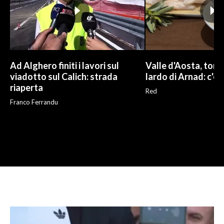
Ad Alghero finiti i lavori sul
Valle d'Aosta, torna
viadotto sul Calich: strada
lardo di Arnad: c'è 
riaperta
Red
Franco Ferrandu