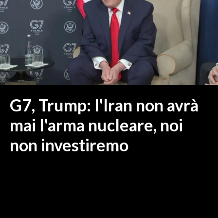
MEDIO CAMPIDANO
ORISTANO E PROVINCIA
SASSARI E PROVINCIA
GALLURA
NUORO E PROVINCIA
OGLIASTRA
AGENDA
G7, Trump: l'Iran non avrà
CRONACA
mai l'arma nucleare, noi
ITALIA
non investiremo
MONDO
POLITICA
ECONOMIA
SERVIZI ALLE IMPRESE