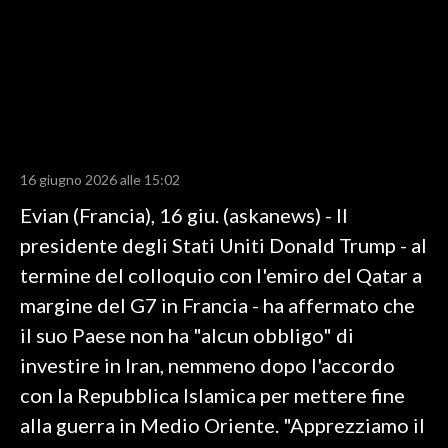
LAVORO
BANDI
SPORT IN SARDEGNA
SPORT
16 giugno 2026 alle 15:02
RISULTATI E CLASSIFICHE
Evian (Francia), 16 giu. (askanews) - Il
CALCIO
presidente degli Stati Uniti Donald Trump - al
CALCIO REGIONALE
termine del colloquio con l'emiro del Qatar a
BASKET
margine del G7 in Francia - ha affermato che
VOLLEY
il suo Paese non ha "alcun obbligo" di
MOTORI
investire in Iran, nemmeno dopo l'accordo
TENNIS
con la Repubblica Islamica per mettere fine
ALTRI SPORT
alla guerra in Medio Oriente. "Apprezziamo il
CULTURA