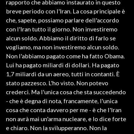
rapporto che abbiamo instaurato in questo
breve periodo con l'Iran. La cosa principale è
SPETTACOLI
che, sapete, possiamo parlare dell'accordo
GOSSIP
con l'Iran tutto il giorno. Non investiremo
alcun soldo. Abbiamo il diritto di farlo se
SALUTE
vogliamo, ma non investiremo alcun soldo.
Non l'abbiamo pagato come ha fatto Obama.
SARDEGNA TURISMO
Lui ha pagato miliardi di dollari. Ha pagato
SARDI NEL MONDO
1,7 miliardi da un aereo, tutti in contanti. È
NOTIZIE
stato pazzesco. L'ho visto. Non potevo
EVENTI
crederci. Ma l'unica cosa che sta succedendo
- che è degna di nota, francamente, l'unica
#CARAUNIONE
cosa che conta davvero per me - è che l'Iran
3 MINUTI CON
non avrà mai un'arma nucleare, e lo dice forte
e chiaro. Non la svilupperanno. Non la
INSULARITÀ