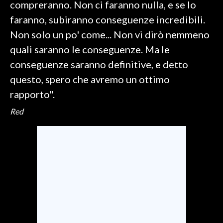
compreranno. Non ci faranno nulla, e se lo
faranno, subiranno conseguenze incredibili.
INFO AZIENDE
Non solo un po' come... Non vi dirò nemmeno
ABBONATI
quali saranno le conseguenze. Ma le
ANNUNCI
conseguenze saranno definitive, e detto
NECROLOGI
questo, spero che avremo un ottimo
PUBBLICITÀ
rapporto".
SPIAGGE
Red
STORE