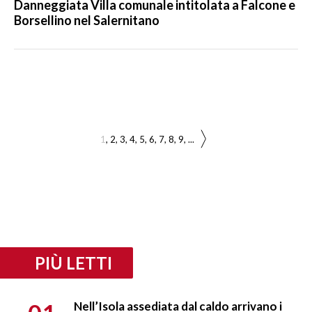
Danneggiata Villa comunale intitolata a Falcone e
Borsellino nel Salernitano
1
2
3
4
5
6
7
8
9
...
PIÙ LETTI
Nell’Isola assediata dal caldo arrivano i