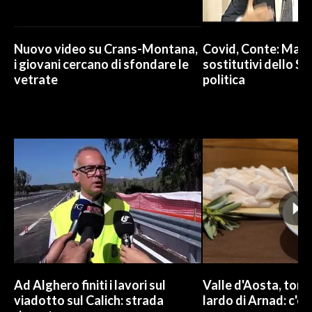
Nuovo video su Crans-Montana,
Covid, Conte: Mai u
i giovani cercano di sfondare le
sostitutivi dello St
vetrate
politica
Ad Alghero finiti i lavori sul
Valle d'Aosta, torna
viadotto sul Calich: strada
lardo di Arnad: c'è 