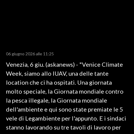
LAVORO
BANDI
SPORT IN SARDEGNA
SPORT
06 giugno 2026 alle 11:25
RISULTATI E CLASSIFICHE
Venezia, 6 giu. (askanews) - "Venice Climate
CALCIO
Week, siamo allo IUAV, una delle tante
CALCIO REGIONALE
location che ci ha ospitati. Una giornata
BASKET
molto speciale, la Giornata mondiale contro
VOLLEY
la pesca illegale, la Giornata mondiale
MOTORI
dell'ambiente e qui sono state premiate le 5
TENNIS
vele di Legambiente per l'appunto. E i sindaci
ALTRI SPORT
stanno lavorando su tre tavoli di lavoro per
CULTURA