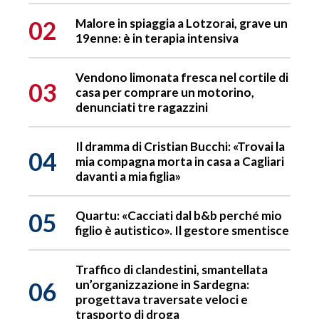
02
Malore in spiaggia a Lotzorai, grave un
19enne: è in terapia intensiva
Vendono limonata fresca nel cortile di
03
casa per comprare un motorino,
denunciati tre ragazzini
Il dramma di Cristian Bucchi: «Trovai la
04
mia compagna morta in casa a Cagliari
davanti a mia figlia»
05
Quartu: «Cacciati dal b&b perché mio
figlio è autistico». Il gestore smentisce
Traffico di clandestini, smantellata
06
un’organizzazione in Sardegna:
progettava traversate veloci e
trasporto di droga