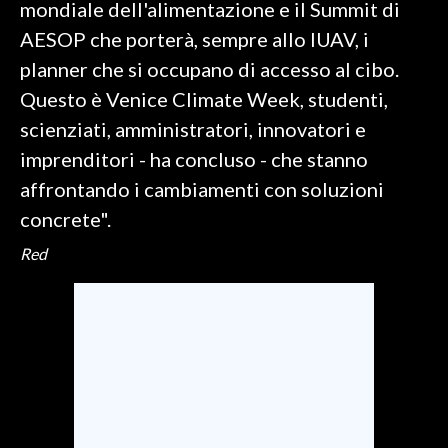
mondiale dell'alimentazione e il Summit di
AESOP che porterà, sempre allo IUAV, i
INFO AZIENDE
planner che si occupano di accesso al cibo.
ABBONATI
Questo è Venice Climate Week, studenti,
ANNUNCI
scienziati, amministratori, innovatori e
NECROLOGI
imprenditori - ha concluso - che stanno
PUBBLICITÀ
affrontando i cambiamenti con soluzioni
SPIAGGE
concrete".
STORE
Red