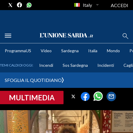
Italy
ACCEDI
METEO
ProgrammaUS
Video
Sardegna
Italia
Mondo
Po
COMUNI AL VOTO
Incendi
Sos Sardegna
Incidenti
Cagli
TEMI CALDI DI OGGI:
VIDEO
SFOGLIA IL QUOTIDIANO
FOTO
MULTIMEDIA
CRONACA SARDEGNA
CAGLIARI
PROVINCIA DI CAGLIARI
SULCIS IGLESIENTE