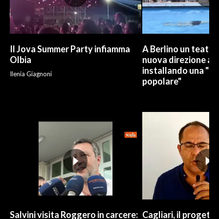
Il Jova Summer Party infiamma
A Berlino un teatro
Olbia
nuova direzione art
installando una "pi
Ilenia Giagnoni
popolare"
Salvini visita Roggero in carcere:
Cagliari, il progetto 