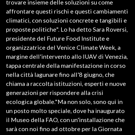
trovare insieme delle soluzioni su come
affrontare questi rischi e questi cambiamenti
SPETTACOLI
climatici, con soluzioni concrete e tangibili e
GOSSIP
proposte politiche". Lo ha detto Sara Roversi,
presidente del Future Food Institute e
SALUTE
organizzatrice del Venice Climate Week, a
margine dell'intervento allo IUAV di Venezia,
SARDEGNA TURISMO
tappa centrale della manifestazione in corso
SARDI NEL MONDO
nella città lagunare fino all'8 giugno, che
NOTIZIE
chiama a raccolta istituzioni, esperti e nuove
EVENTI
generazioni per rispondere alla crisi
ecologica globale."Ma non solo, sono qui in
#CARAUNIONE
un posto molto speciale, dove ha inaugurato
3 MINUTI CON
il Museo della FAO, con un'installazione che
sarà con noi fino ad ottobre per la Giornata
INSULARITÀ