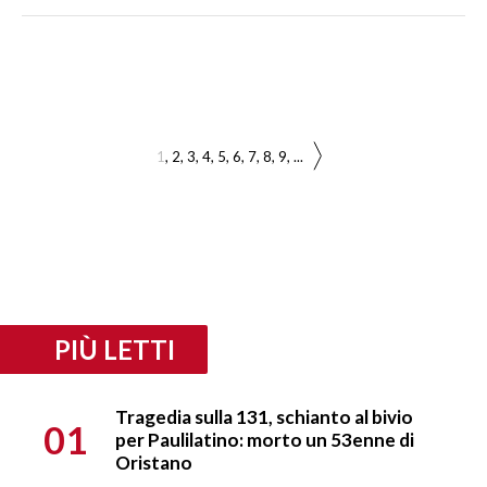
1
2
3
4
5
6
7
8
9
...
PIÙ LETTI
Tragedia sulla 131, schianto al bivio
01
per Paulilatino: morto un 53enne di
Oristano