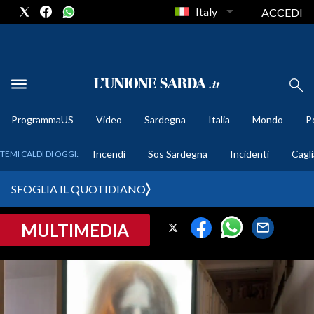
Italy
ACCEDI
METEO
ProgrammaUS
Video
Sardegna
Italia
Mondo
Po
COMUNI AL VOTO
Incendi
Sos Sardegna
Incidenti
Cagli
TEMI CALDI DI OGGI:
VIDEO
SFOGLIA IL QUOTIDIANO
FOTO
MULTIMEDIA
CRONACA SARDEGNA
CAGLIARI
PROVINCIA DI CAGLIARI
SULCIS IGLESIENTE