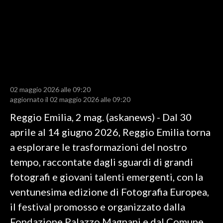
LAVORO
BANDI
SPORT IN SARDEGNA
SPORT
02 maggio 2026 alle 09:20
RISULTATI E CLASSIFICHE
aggiornato il 02 maggio 2026 alle 09:20
CALCIO
Reggio Emilia, 2 mag. (askanews) - Dal 30
CALCIO REGIONALE
aprile al 14 giugno 2026, Reggio Emilia torna
BASKET
a esplorare le trasformazioni del nostro
VOLLEY
tempo, raccontate dagli sguardi di grandi
MOTORI
fotografi e giovani talenti emergenti, con la
TENNIS
ventunesima edizione di Fotografia Europea,
ALTRI SPORT
il festival promosso e organizzato dalla
Fondazione Palazzo Magnani e dal Comune
CULTURA