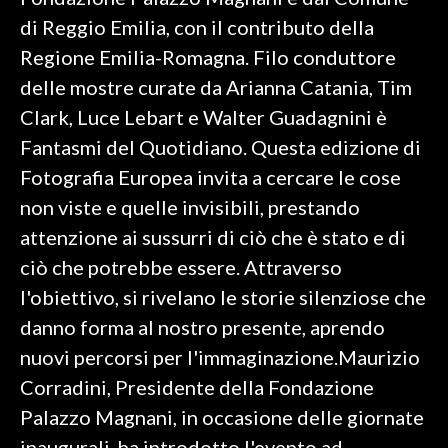
di Reggio Emilia, con il contributo della
SPETTACOLI
Regione Emilia-Romagna. Filo conduttore
delle mostre curate da Arianna Catania, Tim
GOSSIP
Clark, Luce Lebart e Walter Guadagnini è
SALUTE
Fantasmi del Quotidiano. Questa edizione di
Fotografia Europea invita a cercare le cose
SARDEGNA TURISMO
non viste e quelle invisibili, prestando
attenzione ai sussurri di ciò che è stato e di
SARDI NEL MONDO
ciò che potrebbe essere. Attraverso
NOTIZIE
l'obiettivo, si rivelano le storie silenziose che
EVENTI
danno forma al nostro presente, aprendo
#CARAUNIONE
nuovi percorsi per l'immaginazione.Maurizio
Corradini, Presidente della Fondazione
3 MINUTI CON
Palazzo Magnani, in occasione delle giornate
INSULARITÀ
inaugurali, ha introdotto l'evento ad