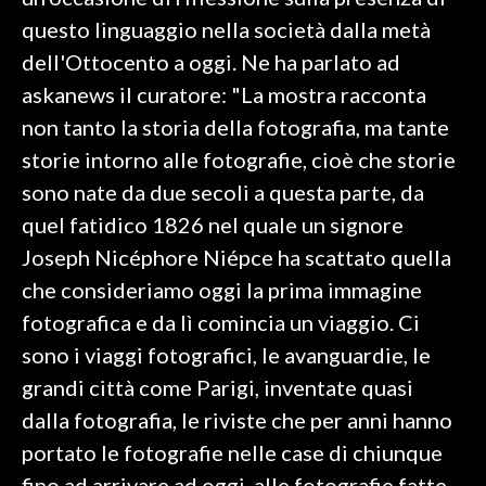
questo linguaggio nella società dalla metà
SPETTACOLI
dell'Ottocento a oggi. Ne ha parlato ad
askanews il curatore: "La mostra racconta
GOSSIP
non tanto la storia della fotografia, ma tante
SALUTE
storie intorno alle fotografie, cioè che storie
sono nate da due secoli a questa parte, da
SARDEGNA TURISMO
quel fatidico 1826 nel quale un signore
Joseph Nicéphore Niépce ha scattato quella
SARDI NEL MONDO
che consideriamo oggi la prima immagine
NOTIZIE
fotografica e da lì comincia un viaggio. Ci
EVENTI
sono i viaggi fotografici, le avanguardie, le
#CARAUNIONE
grandi città come Parigi, inventate quasi
dalla fotografia, le riviste che per anni hanno
3 MINUTI CON
portato le fotografie nelle case di chiunque
INSULARITÀ
fino ad arrivare ad oggi, alle fotografie fatte