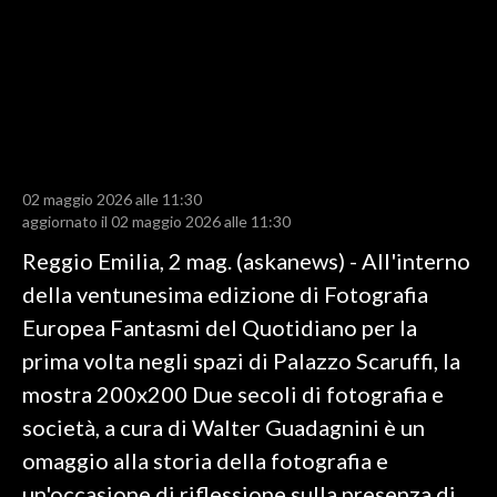
LAVORO
BANDI
SPORT IN SARDEGNA
SPORT
02 maggio 2026 alle 11:30
RISULTATI E CLASSIFICHE
aggiornato il 02 maggio 2026 alle 11:30
CALCIO
Reggio Emilia, 2 mag. (askanews) - All'interno
CALCIO REGIONALE
della ventunesima edizione di Fotografia
BASKET
Europea Fantasmi del Quotidiano per la
VOLLEY
prima volta negli spazi di Palazzo Scaruffi, la
MOTORI
mostra 200x200 Due secoli di fotografia e
TENNIS
società, a cura di Walter Guadagnini è un
ALTRI SPORT
omaggio alla storia della fotografia e
un'occasione di riflessione sulla presenza di
CULTURA