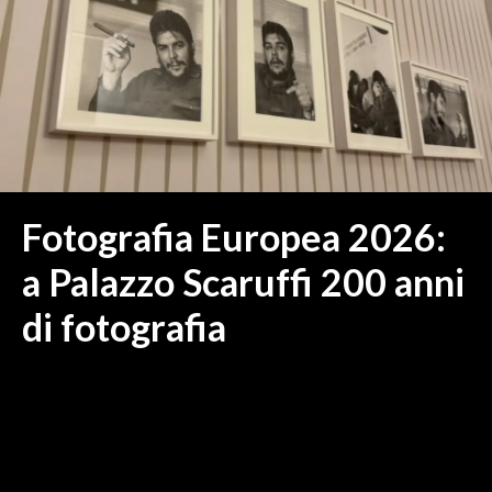
MEDIO CAMPIDANO
ORISTANO E PROVINCIA
SASSARI E PROVINCIA
GALLURA
NUORO E PROVINCIA
OGLIASTRA
AGENDA
Fotografia Europea 2026:
CRONACA
a Palazzo Scaruffi 200 anni
ITALIA
di fotografia
MONDO
POLITICA
ECONOMIA
SERVIZI ALLE IMPRESE