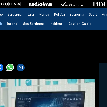
eo
Sardegna
Italia
Mondo
Politica
Economia
Sport
An
I:
Incendi
Sos Sardegna
Incidenti
Cagliari Calcio