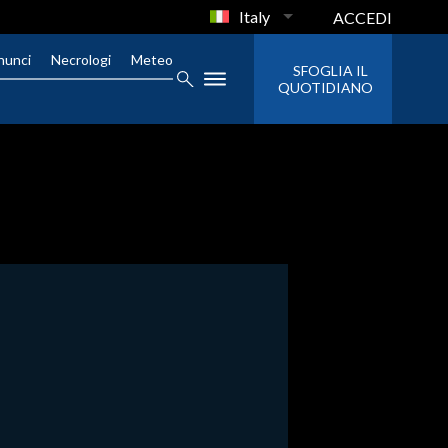
Italy
ACCEDI
nunci
Necrologi
Meteo
SFOGLIA IL
QUOTIDIANO