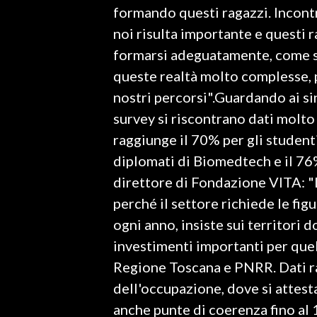
formando questi ragazzi. Incontr
noi risulta importante e questi 
SPETTACOLI
formarsi adeguatamente, come si 
GOSSIP
queste realtà molto complesse, 
nostri percorsi".Guardando ai si
SALUTE
survey si riscontrano dati molto 
SARDEGNA TURISMO
raggiunge il 70% per gli student
diplomati di Biomedtech e il 76
SARDI NEL MONDO
direttore di Fondazione VITA: "D
NOTIZIE
perché il settore richiede le f
EVENTI
ogni anno, insiste sui territori 
investimenti importanti per quell
#CARAUNIONE
Regione Toscana e PNRR. Dati ra
3 MINUTI CON
dell'occupazione, dove si attest
anche punte di coerenza fino a
INSULARITÀ