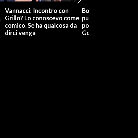
Vannacci: Incontro con
Boccia (Pd) su conti
,
Grillo? Lo conoscevo come
pubblici a Giorgetti
comico. Se ha qualcosa da
possiamo affidarci a
dirci venga
Governo a occhi chi