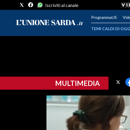
Iscriviti al canale
ProgrammaUS
Vid
TEMI CALDI DI OGG
METEO
COMUNI AL VOTO
VIDEO
MULTIMEDIA
FOTO
CRONACA SARDEGNA
CAGLIARI
PROVINCIA DI CAGLIARI
SULCIS IGLESIENTE