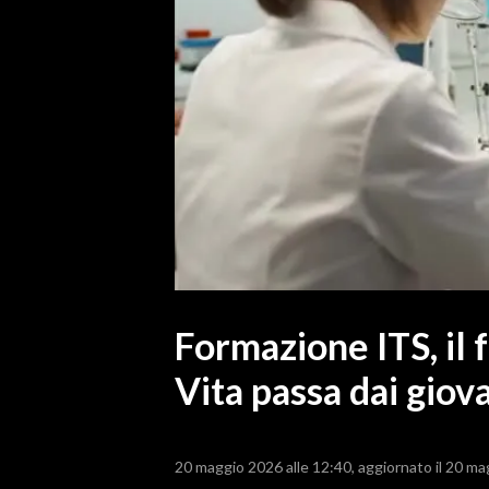
MEDIO CAMPIDANO
ORISTANO E PROVINCIA
SASSARI E PROVINCIA
GALLURA
NUORO E PROVINCIA
OGLIASTRA
AGENDA
CRONACA
ITALIA
MONDO
Formazione ITS, il 
Vita passa dai giov
POLITICA
ECONOMIA
20 maggio 2026 alle 12:40
aggiornato il 20 ma
SERVIZI ALLE IMPRESE