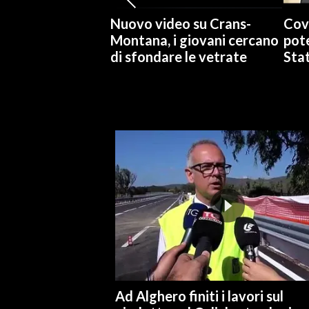
Nuovo video su Crans-
Cov
Montana, i giovani cercano
pote
di sfondare le vetrate
Stat
Ad Alghero finiti i lavori sul