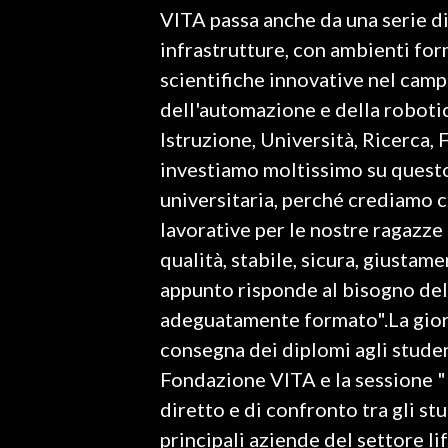
VITA passa anche da una serie di
INFO AZIENDE
infrastrutture, con ambienti for
ABBONATI
scientifiche innovative nel camp
dell'automazione e della roboti
ANNUNCI
Istruzione, Università, Ricerca
NECROLOGI
investiamo moltissimo su quest
PUBBLICITÀ
universitaria, perché crediamo 
SPIAGGE
lavorative per le nostre ragazze 
STORE
qualità, stabile, sicura, giustam
appunto risponde al bisogno del
adeguatamente formato".La giorn
consegna dei diplomi agli studen
Fondazione VITA e la sessione "I
diretto e di confronto tra gli s
principali aziende del settore li