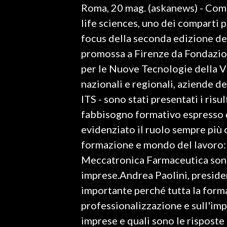
Roma, 20 mag. (askanews) - Come
LAVORO
life sciences, uno dei comparti pi
BANDI
focus della seconda edizione deg
promossa a Firenze da Fondazio
SPORT IN SARDEGNA
per le Nuove Tecnologie della Vit
SPORT
nazionali e regionali, aziende d
RISULTATI E CLASSIFICHE
ITS - sono stati presentati i risu
CALCIO
fabbisogno formativo espresso d
CALCIO REGIONALE
evidenziato il ruolo sempre più
BASKET
formazione e mondo del lavoro: A
VOLLEY
Meccatronica Farmaceutica sono 
MOTORI
imprese.Andrea Paolini, presid
TENNIS
importante perché tutta la forma
ALTRI SPORT
professionalizzazione e sull'im
imprese e quali sono le rispos
CULTURA