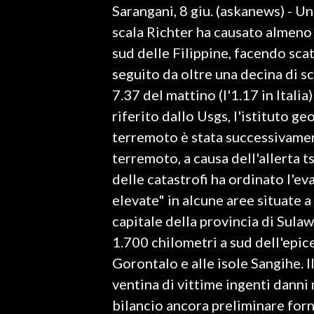
Sarangani, 8 giu. (askanews) - U
LAVORO
scala Richter ha causato almeno 1
BANDI
sud delle Filippine, facendo scat
seguito da oltre una decina di sc
SPORT IN SARDEGNA
7.37 del mattino (l'1.17 in Itali
SPORT
riferito dallo Usgs, l'istituto g
RISULTATI E CLASSIFICHE
terremoto è stata successivamen
CALCIO
terremoto, a causa dell'allerta t
CALCIO REGIONALE
delle catastrofi ha ordinato l'e
BASKET
elevate" in alcune aree situate a
VOLLEY
capitale della provincia di Sulaw
MOTORI
1.700 chilometri a sud dell'epice
TENNIS
Gorontalo e alle isole Sangihe. 
ALTRI SPORT
ventina di vittime ingenti danni 
bilancio ancora preliminare forn
CULTURA