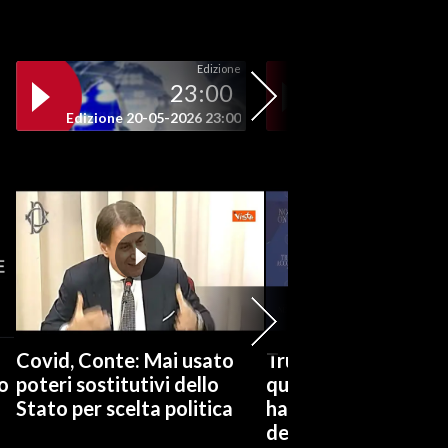
Edizione
23:00
19
Edizione 20-05-2026 23:00
Edizione 20-05-202
Covid, Conte: Mai usato
Trump: Melania Odi
o
poteri sostitutivi dello
quando imito atlete
Stato per scelta politica
ha fatto film numer
dell'anno