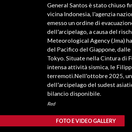
General Santos è stato chiuso fi
vicina Indonesia, l'agenzia nazio
SPETTACOLI
emesso un ordine di evacuazione
GOSSIP
dell'arcipelago, a causa del risc
Meteorological Agency (Jma) ha 
SALUTE
del Pacifico del Giappone, dalle 
SARDEGNA TURISMO
Tokyo. Situate nella Cintura di F
intensa attività sismica, le Fil
SARDI NEL MONDO
terremoti.Nell'ottobre 2025, un 
NOTIZIE
dell'arcipelago del sudest asia
EVENTI
bilancio disponibile.
#CARAUNIONE
Red
3 MINUTI CON
FOTO E VIDEO GALLERY
INSULARITÀ