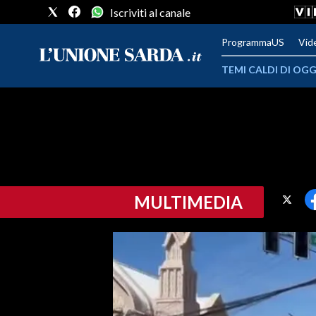
Iscriviti al canale
ProgrammaUS
Vid
TEMI CALDI DI OGG
METEO
COMUNI AL VOTO
VIDEO
MULTIMEDIA
FOTO
CRONACA SARDEGNA
CAGLIARI
PROVINCIA DI CAGLIARI
SULCIS IGLESIENTE