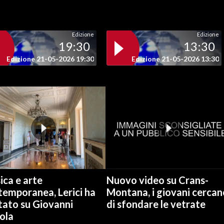
Edizione
Edizione
19:30
13:30
Edizione 21-05-2026 19:30
Edizione 21-05-2026 13:30
ica e arte
Nuovo video su Crans-
temporanea, Lerici ha
Montana, i giovani cercan
tato su Giovanni
di sfondare le vetrate
ola