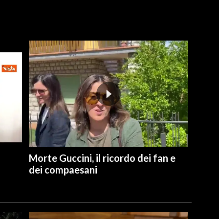
Morte Guccini, il ricordo dei fan e
dei compaesani