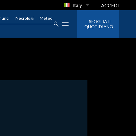
Italy
ACCEDI
nunci
Necrologi
Meteo
SFOGLIA IL
QUOTIDIANO