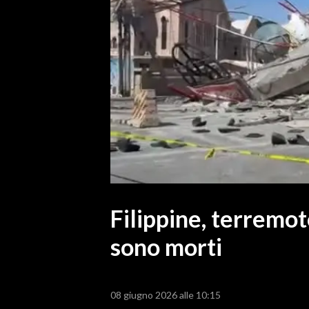
MEDIO CAMPIDANO
ORISTANO E PROVINCIA
SASSARI E PROVINCIA
GALLURA
NUORO E PROVINCIA
OGLIASTRA
AGENDA
CRONACA
ITALIA
MONDO
Filippine, terremot
sono morti
POLITICA
ECONOMIA
08 giugno 2026 alle 10:15
SERVIZI ALLE IMPRESE