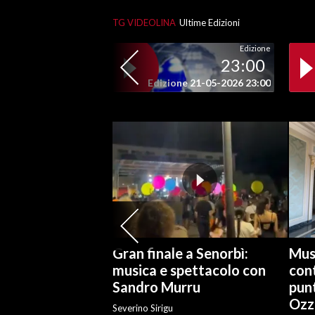
TG VIDEOLINA
Ultime Edizioni
INFO AZIENDE
Edizione
ABBONATI
23:00
ANNUNCI
Edizione 21-05-2026 23:00
NECROLOGI
PUBBLICITÀ
SPIAGGE
STORE
Gran finale a Senorbì:
Mus
musica e spettacolo con
con
Sandro Murru
pun
Ozz
Severino Sirigu