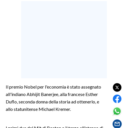
LAVORO
BANDI
SPORT IN SARDEGNA
SPORT
RISULTATI E CLASSIFICHE
CALCIO
CALCIO REGIONALE
BASKET
Il premio Nobel per l'economia è stato assegnato
VOLLEY
all'indiano Abhijit Banerjee, alla francese Esther
MOTORI
Duflo, seconda donna della storia ad ottenerlo, e
TENNIS
allo statunitense Michael Kremer.
ALTRI SPORT
CULTURA
I primi due del Mit di Boston e il terzo all'ateneo di