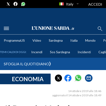
Italy
ACCEDI
METEO
ProgrammaUS
Video
Sardegna
Italia
Mondo
Po
COMUNI AL VOTO
Incendi
Sos Sardegna
Incidenti
Cagli
TEMI CALDI DI OGGI:
VIDEO
SFOGLIA IL QUOTIDIANO
FOTO
ECONOMIA
CRONACA SARDEGNA
CAGLIARI
14 ottobre 2019 alle 18:46
PROVINCIA DI CAGLIARI
aggiornato il 14 ottobre 2019 alle 18:49
SULCIS IGLESIENTE