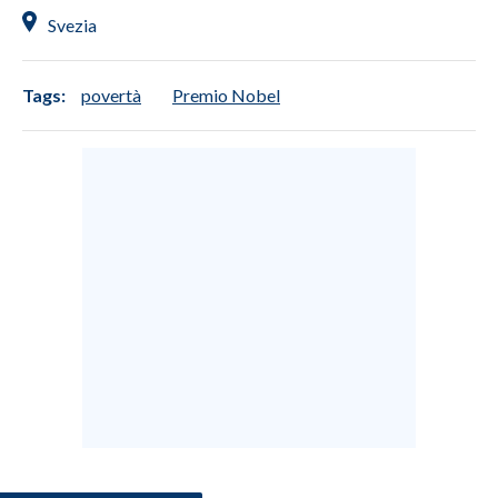
Svezia
INFO AZIENDE
ABBONATI
Tags:
povertà
Premio Nobel
ANNUNCI
NECROLOGI
PUBBLICITÀ
SPIAGGE
STORE