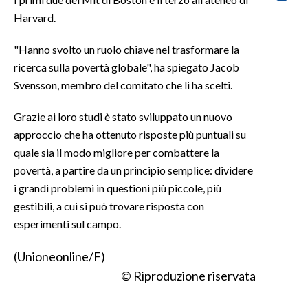
Harvard.
SPETTACOLI
"Hanno svolto un ruolo chiave nel trasformare la
GOSSIP
ricerca sulla povertà globale", ha spiegato Jacob
Svensson, membro del comitato che li ha scelti.
SALUTE
Grazie ai loro studi è stato sviluppato un nuovo
SARDEGNA TURISMO
approccio che ha ottenuto risposte più puntuali su
quale sia il modo migliore per combattere la
SARDI NEL MONDO
povertà, a partire da un principio semplice: dividere
NOTIZIE
i grandi problemi in questioni più piccole, più
EVENTI
gestibili, a cui si può trovare risposta con
esperimenti sul campo.
#CARAUNIONE
(Unioneonline/F)
3 MINUTI CON
© Riproduzione riservata
INSULARITÀ