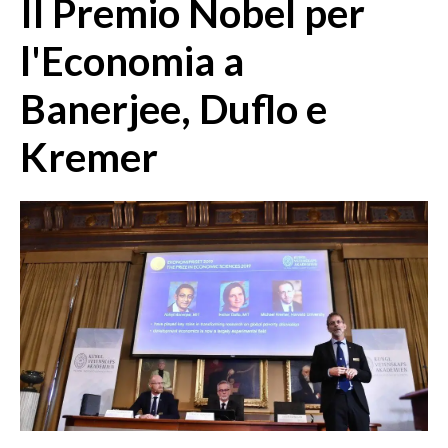
Il Premio Nobel per
MEDIO CAMPIDANO
ORISTANO E PROVINCIA
l'Economia a
SASSARI E PROVINCIA
Banerjee, Duflo e
GALLURA
NUORO E PROVINCIA
Kremer
OGLIASTRA
AGENDA
CRONACA
ITALIA
MONDO
POLITICA
ECONOMIA
SERVIZI ALLE IMPRESE