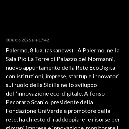
LAVORO
BANDI
SPORT IN SARDEGNA
08 luglio 2026 alle 17:42
SPORT
Palermo, 8 lug. (askanews) - A Palermo, nella
RISULTATI E CLASSIFICHE
Sala Pio La Torre di Palazzo dei Normanni,
CALCIO
nuovo appuntamento della Rete EcoDigital
CALCIO REGIONALE
con istituzioni, imprese, startup e innovatori
BASKET
sul ruolo della Sicilia nello sviluppo
VOLLEY
dell'innovazione eco-digitale. Alfonso
MOTORI
Pecoraro Scanio, presidente della
TENNIS
Fondazione UniVerde e promotore della
ALTRI SPORT
rete, ha chiesto di raddoppiare le risorse per
giovani imprese e innovazione, monitorare i
CULTURA