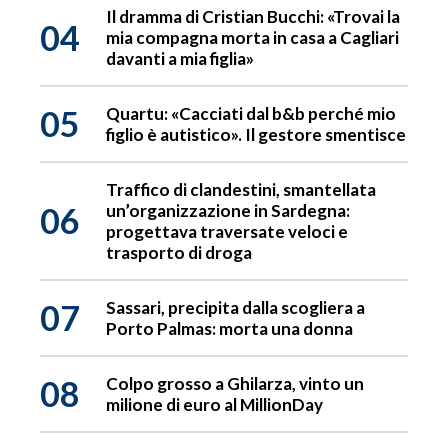
Il dramma di Cristian Bucchi: «Trovai la
04
mia compagna morta in casa a Cagliari
davanti a mia figlia»
05
Quartu: «Cacciati dal b&b perché mio
figlio è autistico». Il gestore smentisce
Traffico di clandestini, smantellata
06
un’organizzazione in Sardegna:
progettava traversate veloci e
trasporto di droga
07
Sassari, precipita dalla scogliera a
Porto Palmas: morta una donna
08
Colpo grosso a Ghilarza, vinto un
milione di euro al MillionDay