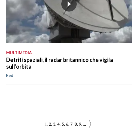
MULTIMEDIA
Detriti spaziali, il radar britannico che vigila
sull'orbita
Red
1
2
3
4
5
6
7
8
9
...