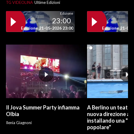
TG VIDEOLINA
Ultime Edizioni
Edizione
23:00
Edizione 21-05-2026 23:00
Edizione 21-05-
Il Jova Summer Party infiamma
A Berlino un teatro
Olbia
nuova direzione art
installando una "pi
Ilenia Giagnoni
popolare"