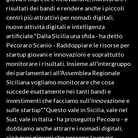
risultati dei bandi e rendere anche i piccoli
SPETTACOLI
centri più attrattivi per nomadi digitali,
nuove attività digitali e intelligenza
GOSSIP
artificiale."Dalla Sicilia una sfida - ha detto
SALUTE
Pecoraro Scanio - Raddoppiare le risorse per
startup giovani e innovazioni e soprattutto
SARDEGNA TURISMO
monitorare i risultati. Insieme all'intergruppo
dei parlamentari all'Assemblea Regionale
SARDI NEL MONDO
Siciliana vogliamo monitorare che cosa
NOTIZIE
succede esattamente nei tanti bandi e
EVENTI
investimenti che facciamo sull'innovazione e
#CARAUNIONE
sulle startup"."Questo vale in Sicilia, vale nel
Sud, vale in Italia - ha proseguito Pecoaro - e
3 MINUTI CON
dobbiamo anche attrarre i nomadi digitali,
INSULARITÀ
cioè quei giovani che possono lavorare