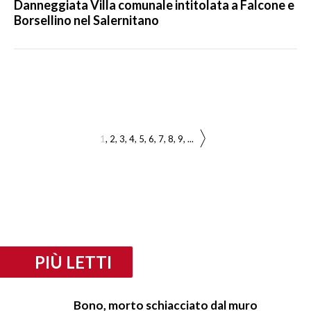
Danneggiata Villa comunale intitolata a Falcone e
Borsellino nel Salernitano
1
2
3
4
5
6
7
8
9
...
PIÙ LETTI
Bono, morto schiacciato dal muro