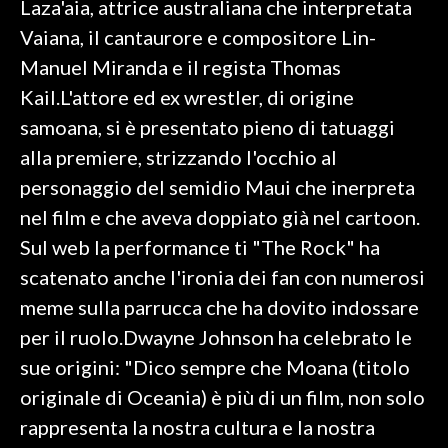
Laza'aia, attrice australiana che interpretata
Vaiana, il cantaurore e compositore Lin-
SPETTACOLI
Manuel Miranda e il regista Thomas
GOSSIP
Kail.L'attore ed ex wrestler, di origine
samoana, si è presentato pieno di tatuaggi
SALUTE
alla premiere, strizzando l'occhio al
personaggio del semidio Maui che inerpreta
SARDEGNA TURISMO
nel film e che aveva doppiato già nel cartoon.
SARDI NEL MONDO
Sul web la performance ti "The Rock" ha
NOTIZIE
scatenato anche l'ironia dei fan con numerosi
EVENTI
meme sulla parrucca che ha dovito indossare
per il ruolo.Dwayne Johnson ha celebrato le
#CARAUNIONE
sue origini: "Dico sempre che Moana (titolo
3 MINUTI CON
originale di Oceania) è più di un film, non solo
rappresenta la nostra cultura e la nostra
INSULARITÀ