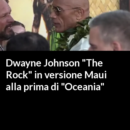
MEDIO CAMPIDANO
ORISTANO E PROVINCIA
SASSARI E PROVINCIA
GALLURA
NUORO E PROVINCIA
OGLIASTRA
AGENDA
Dwayne Johnson "The
CRONACA
Rock" in versione Maui
ITALIA
alla prima di "Oceania"
MONDO
POLITICA
ECONOMIA
SERVIZI ALLE IMPRESE