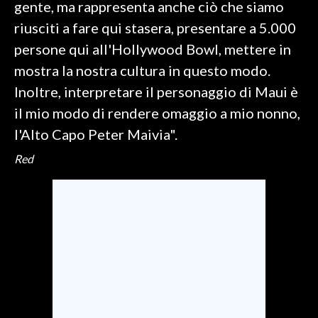
gente, ma rappresenta anche ciò che siamo
riusciti a fare qui stasera, presentare a 5.000
INFO AZIENDE
persone qui all'Hollywood Bowl, mettere in
ABBONATI
mostra la nostra cultura in questo modo.
ANNUNCI
Inoltre, interpretare il personaggio di Maui è
NECROLOGI
il mio modo di rendere omaggio a mio nonno,
PUBBLICITÀ
l'Alto Capo Peter Maivia".
SPIAGGE
Red
STORE