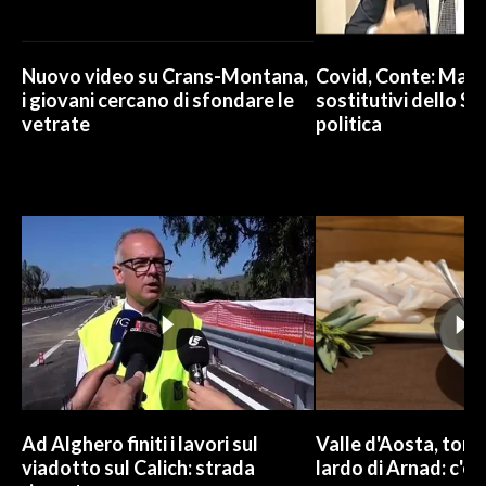
Nuovo video su Crans-Montana,
Covid, Conte: Mai u
i giovani cercano di sfondare le
sostitutivi dello St
vetrate
politica
Ad Alghero finiti i lavori sul
Valle d'Aosta, torna
viadotto sul Calich: strada
lardo di Arnad: c'è 