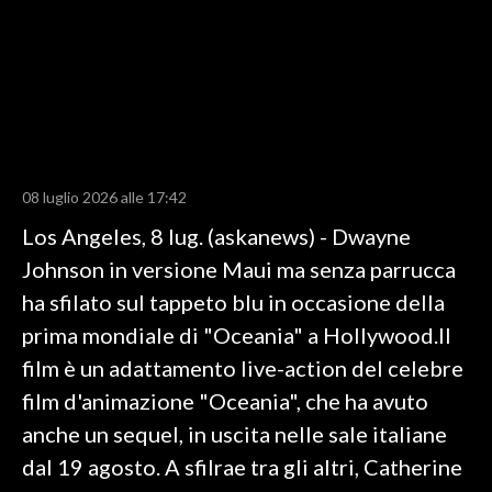
LAVORO
BANDI
SPORT IN SARDEGNA
SPORT
08 luglio 2026 alle 17:42
RISULTATI E CLASSIFICHE
Los Angeles, 8 lug. (askanews) - Dwayne
CALCIO
Johnson in versione Maui ma senza parrucca
CALCIO REGIONALE
ha sfilato sul tappeto blu in occasione della
BASKET
prima mondiale di "Oceania" a Hollywood.Il
VOLLEY
film è un adattamento live-action del celebre
MOTORI
film d'animazione "Oceania", che ha avuto
TENNIS
anche un sequel, in uscita nelle sale italiane
ALTRI SPORT
dal 19 agosto. A sfilrae tra gli altri, Catherine
CULTURA