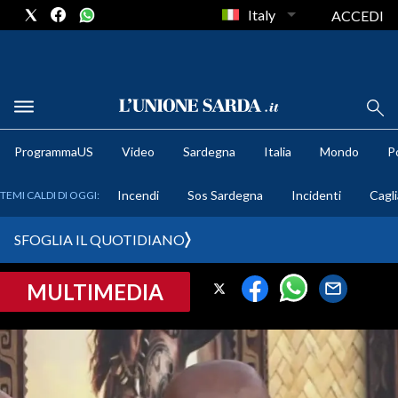
Italy
ACCEDI
METEO
ProgrammaUS
Video
Sardegna
Italia
Mondo
Po
COMUNI AL VOTO
Incendi
Sos Sardegna
Incidenti
Cagli
TEMI CALDI DI OGGI:
VIDEO
SFOGLIA IL QUOTIDIANO
FOTO
MULTIMEDIA
CRONACA SARDEGNA
CAGLIARI
PROVINCIA DI CAGLIARI
SULCIS IGLESIENTE