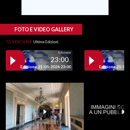
INFO AZIENDE
ABBONATI
FOTO E VIDEO GALLERY
ANNUNCI
NECROLOGI
TG VIDEOLINA
Ultime Edizioni
PUBBLICITÀ
Edizione
SPIAGGE
23:00
STORE
Edizione 21-05-2026 23:00
Edizione 21-05-