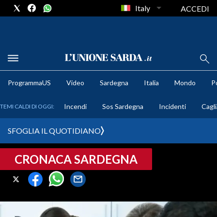
Italy
ACCEDI
METEO
ProgrammaUS
Video
Sardegna
Italia
Mondo
Po
COMUNI AL VOTO
Incendi
Sos Sardegna
Incidenti
Cagli
TEMI CALDI DI OGGI:
VIDEO
SFOGLIA IL QUOTIDIANO
FOTO
CRONACA SARDEGNA
CRONACA SARDEGNA
CAGLIARI
PROVINCIA DI CAGLIARI
SULCIS IGLESIENTE