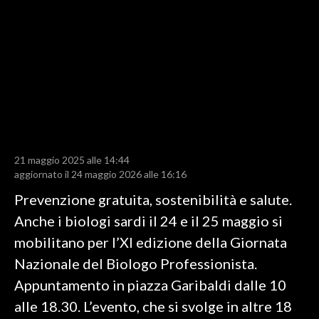
LAVORO
BANDI
SPORT IN SARDEGNA
SPORT
RISULTATI E CLASSIFICHE
CALCIO
21 maggio 2025 alle 14:44
aggiornato il 24 maggio 2026 alle 16:16
CALCIO REGIONALE
BASKET
Prevenzione gratuita, sostenibilità e salute.
VOLLEY
Anche i biologi sardi il 24 e il 25 maggio si
MOTORI
mobilitano per l’XI edizione della Giornata
TENNIS
Nazionale del Biologo Professionista.
ALTRI SPORT
Appuntamento in piazza Garibaldi dalle 10
alle 18.30. L’evento, che si svolge in altre 18
CULTURA