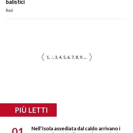
balistici
Red
1
2
3
4
5
6
7
8
9
...
PIÙ LETTI
01
Nell’Isola assediata dal caldo arrivano i