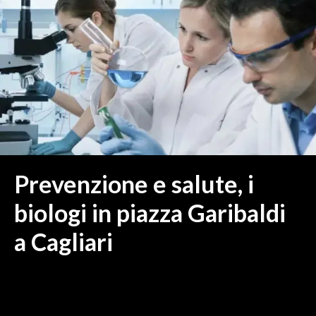
MEDIO CAMPIDANO
ORISTANO E PROVINCIA
SASSARI E PROVINCIA
GALLURA
NUORO E PROVINCIA
OGLIASTRA
AGENDA
CRONACA
Prevenzione e salute, i
ITALIA
biologi in piazza Garibaldi
MONDO
a Cagliari
POLITICA
ECONOMIA
SERVIZI ALLE IMPRESE