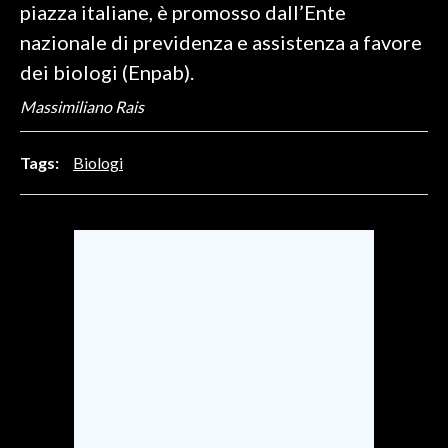
piazza italiane, è promosso dall’Ente
nazionale di previdenza e assistenza a favore
SPETTACOLI
dei biologi (Enpab).
GOSSIP
Massimiliano Rais
SALUTE
Tags:
Biologi
SARDEGNA TURISMO
SARDI NEL MONDO
NOTIZIE
EVENTI
#CARAUNIONE
3 MINUTI CON
INSULARITÀ