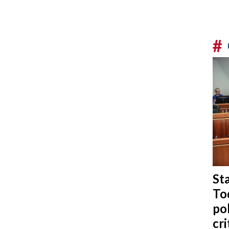
#
Sta
To
po
cri