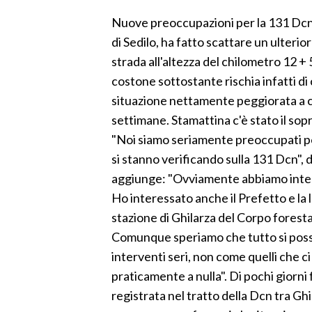
LAVORO
Nuove preoccupazioni per la 131 Dcn.
BANDI
di Sedilo, ha fatto scattare un ulterio
strada all'altezza del chilometro 12 +
SPORT IN SARDEGNA
costone sottostante rischia infatti d
situazione nettamente peggiorata a ca
SPORT
settimane. Stamattina c'è stato il sop
RISULTATI E CLASSIFICHE
"Noi siamo seriamente preoccupati p
CALCIO
si stanno verificando sulla 131 Dcn", d
CALCIO REGIONALE
aggiunge: "Ovviamente abbiamo inter
BASKET
Ho interessato anche il Prefetto e la l
VOLLEY
stazione di Ghilarza del Corpo foresta
MOTORI
Comunque speriamo che tutto si possa
TENNIS
interventi seri, non come quelli che ci
praticamente a nulla". Di pochi giorni f
ALTRI SPORT
registrata nel tratto della Dcn tra Ghi
CULTURA