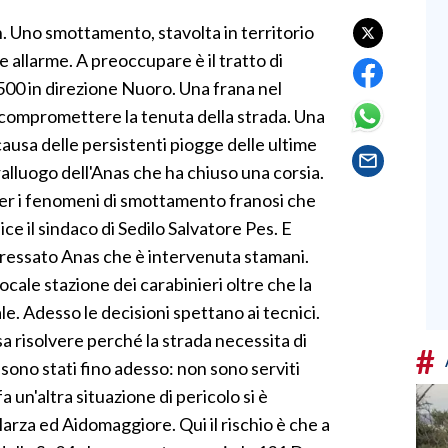
 Uno smottamento, stavolta in territorio
re allarme. A preoccupare è il tratto di
 500 in direzione Nuoro. Una frana nel
i compromettere la tenuta della strada. Una
usa delle persistenti piogge delle ultime
ralluogo dell'Anas che ha chiuso una corsia.
er i fenomeni di smottamento franosi che
ice il sindaco di Sedilo Salvatore Pes. E
essato Anas che è intervenuta stamani.
ocale stazione dei carabinieri oltre che la
le. Adesso le decisioni spettano ai tecnici.
 risolvere perché la strada necessita di
#
 sono stati fino adesso: non sono serviti
a un'altra situazione di pericolo si è
larza ed Aidomaggiore. Qui il rischio è che a