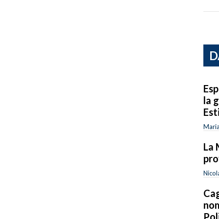
D
Esp
la 
Est
Maria
La 
pro
Nicol
Cag
nom
Pol