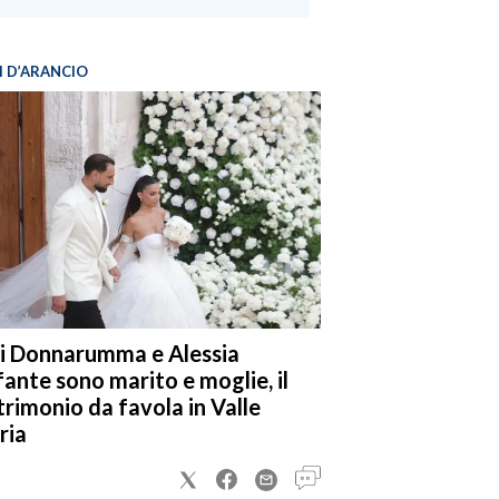
I D’ARANCIO
i Donnarumma e Alessia
fante sono marito e moglie, il
rimonio da favola in Valle
ria