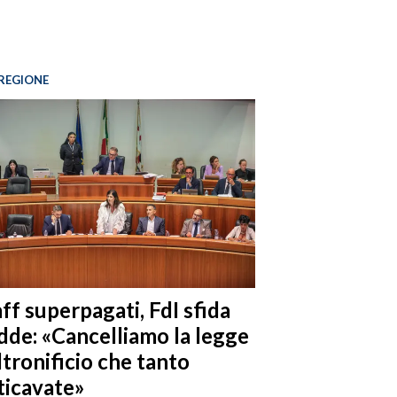
REGIONE
ff superpagati, FdI sfida
dde: «Cancelliamo la legge
ltronificio che tanto
ticavate»