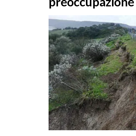
preoccupazione 
MEDIO CAMPIDANO
ORISTANO E PROVINCIA
SASSARI E PROVINCIA
GALLURA
NUORO E PROVINCIA
OGLIASTRA
AGENDA
CRONACA
ITALIA
MONDO
POLITICA
ECONOMIA
SERVIZI ALLE IMPRESE