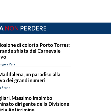
A
NON
PERDERE
losione di colori a Porto Torres:
grande sfilata del Carnevale
ivo
ngela Pala
Maddalena, un paradiso alla
va dei grandi numeri
a Scano
liari, Massimo Imbimbo
inato dirigente della Divisione
izia Anticrimine