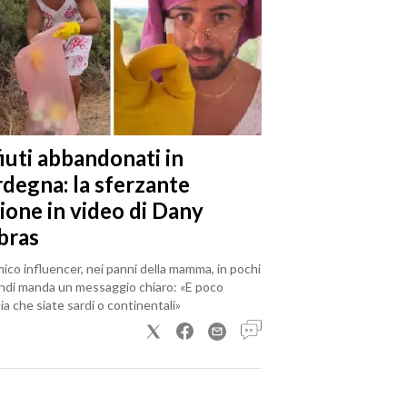
iuti abbandonati in
rdegna: la sferzante
ione in video di Dany
bras
mico influencer, nei panni della mamma, in pochi
ndi manda un messaggio chiaro: «E poco
a che siate sardi o continentali»