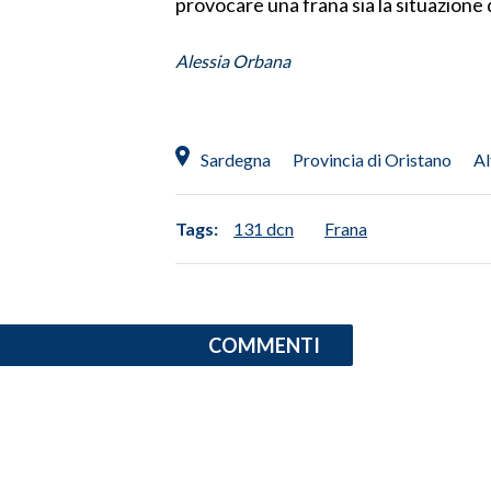
provocare una frana sia la situazione
SPETTACOLI
Alessia Orbana
GOSSIP
SALUTE
Sardegna
Provincia di Oristano
Al
SARDEGNA TURISMO
Tags:
131 dcn
Frana
SARDI NEL MONDO
NOTIZIE
EVENTI
COMMENTI
#CARAUNIONE
3 MINUTI CON
INSULARITÀ