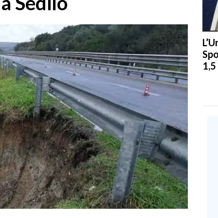
a Sedilo
L’U
Spo
1,5