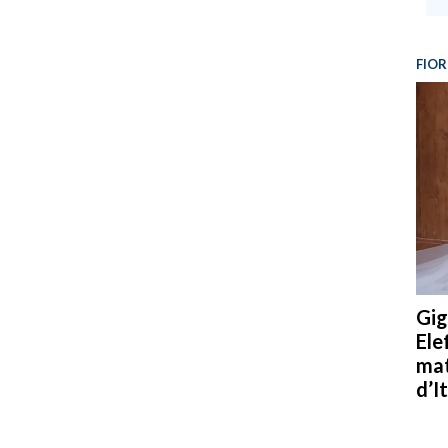
FIOR
Gig
Ele
mat
d’It