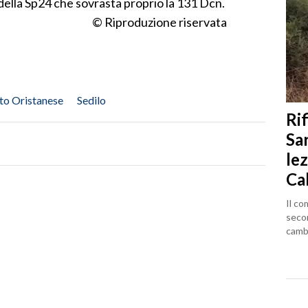
 della Sp24 che sovrasta proprio la 131 Dcn.
© Riproduzione riservata
to Oristanese
Sedilo
Rif
Sa
lez
Ca
Il co
seco
cambi