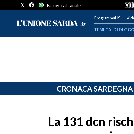
Iscriviti al canale
ProgrammaUS
Vid
TEMI CALDI DI OGG
METEO
COMUNI AL VOTO
VIDEO
FOTO
CRONACA SARDEGNA
CRONACA SARDEGNA
CAGLIARI
La 131 dcn risch
PROVINCIA DI CAGLIARI
SULCIS IGLESIENTE