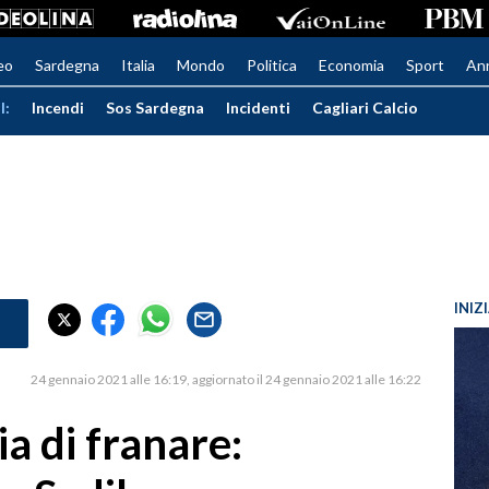
eo
Sardegna
Italia
Mondo
Politica
Economia
Sport
An
I:
Incendi
Sos Sardegna
Incidenti
Cagliari Calcio
INIZ
24 gennaio 2021 alle 16:19
aggiornato il 24 gennaio 2021 alle 16:22
ia di franare: