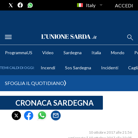
Italy
ACCEDI
METEO
ProgrammaUS
Video
Sardegna
Italia
Mondo
Po
COMUNI AL VOTO
Incendi
Sos Sardegna
Incidenti
Cagli
TEMI CALDI DI OGGI:
VIDEO
SFOGLIA IL QUOTIDIANO
FOTO
CRONACA SARDEGNA
CRONACA SARDEGNA
CAGLIARI
PROVINCIA DI CAGLIARI
SULCIS IGLESIENTE
10 ottobre 2017 alle 21:56
aggiornato il 10 ottobre 2017 alle 22:05