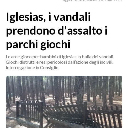
MEDIO CAMPIDANO
ORISTANO E PROVINCIA
Iglesias, i vandali
SASSARI E PROVINCIA
prendono d'assalto i
GALLURA
NUORO E PROVINCIA
parchi giochi
OGLIASTRA
AGENDA
Le aree gioco per bambini di Iglesias in balia dei vandali.
Giochi distrutti e resi pericolosi dall’azione degli incivili.
Interrogazione in Consiglio.
CRONACA
ITALIA
MONDO
POLITICA
ECONOMIA
SERVIZI ALLE IMPRESE