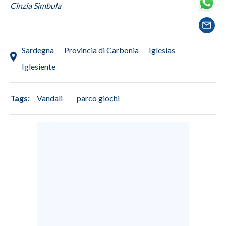
Cinzia Simbula
SPETTACOLI
GOSSIP
Sardegna
Provincia di Carbonia
Iglesias
Iglesiente
SALUTE
SARDEGNA TURISMO
Tags:
Vandali
parco giochi
SARDI NEL MONDO
NOTIZIE
EVENTI
#CARAUNIONE
3 MINUTI CON
INSULARITÀ