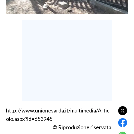
LAVORO
BANDI
SPORT IN SARDEGNA
SPORT
RISULTATI E CLASSIFICHE
CALCIO
CALCIO REGIONALE
BASKET
VOLLEY
MOTORI
TENNIS
http://www.unionesarda.it/multimedia/Artic
olo.aspx?id=653945
ALTRI SPORT
© Riproduzione riservata
CULTURA